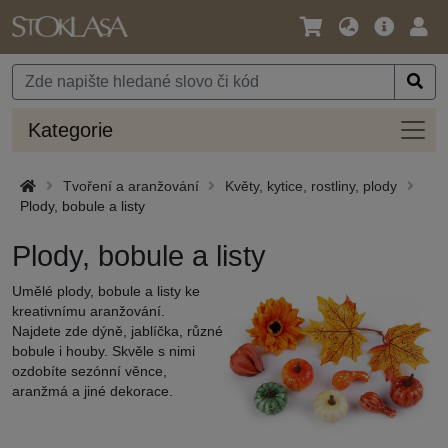
Jazyk
Hlavní
Přihl
/
nabídka
Měna
Kateg
Kategorie
Tvoření a aranžování
Květy, kytice, rostliny, plody
Plody, bobule a listy
Plody, bobule a listy
Umělé plody, bobule a listy ke
kreativnímu aranžování.
Najdete zde dýně, jablíčka, různé
bobule i houby. Skvěle s nimi
ozdobíte sezónní věnce,
aranžmá a jiné dekorace.