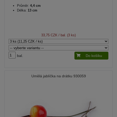
Průměr:
4,4 cm
Délka:
13 cm
33,75 CZK
/ bal. (3 ks)
bal.
Do košíku
Umělá jablíčka na drátku 930059