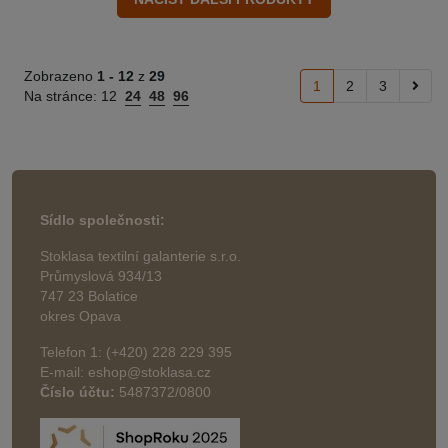
Zobrazeno
1 -
12
z
29
1
2
3
Na stránce:
12
24
48
96
Sídlo společnosti:
Stoklasa textilní galanterie s.r.o.
Průmyslová 934/13
747 23 Bolatice
okres Opava
Telefon 1: (+420) 228 229 395
E-mail: eshop@stoklasa.cz
Číslo účtu:
5487372/0800