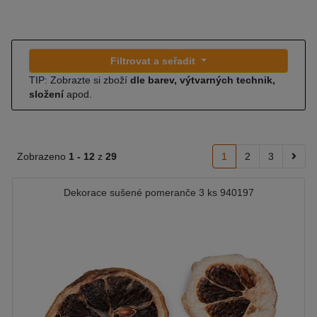
Filtrovat a seřadit
TIP: Zobrazte si zboží
dle barev, výtvarných technik,
složení
apod.
Zobrazeno
1 -
12
z
29
1
2
3
Dekorace sušené pomeranče 3 ks 940197