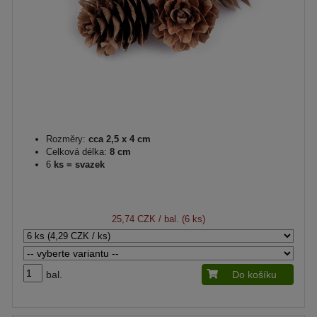
Rozměry:
cca 2,5 x 4 cm
Celková délka:
8 cm
6
ks = svazek
25,74 CZK
/ bal. (6 ks)
bal.
Do košíku