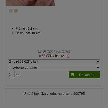
Průměr:
3,2 cm
Délka:
cca 10 cm
16,36 CZK
/ bal. (2 ks)
9,82 CZK
/ bal. (2 ks)
bal.
Do košíku
Umělá jablíčka v ledu, na drátku 900795