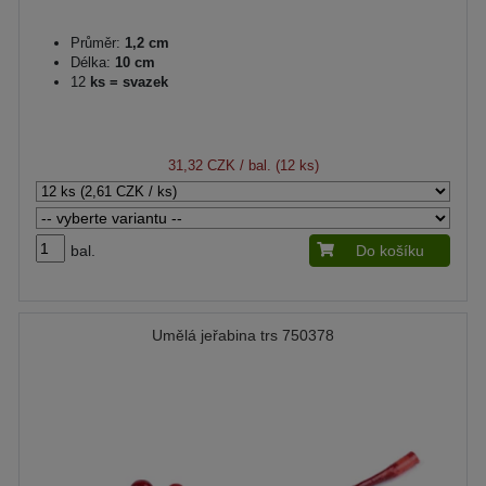
Průměr:
1,2 cm
Délka:
10 cm
12
ks = svazek
31,32 CZK
/ bal. (12 ks)
bal.
Do košíku
Umělá jeřabina trs 750378