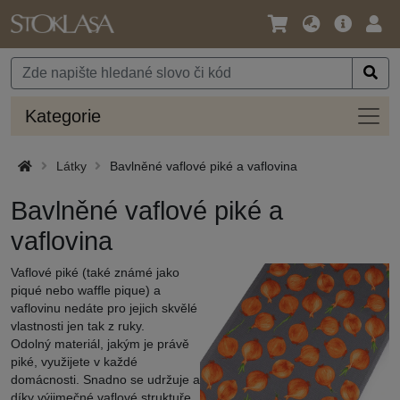
Jazyk
Hlavní
Přihl
/
nabídka
Měna
Kateg
Kategorie
Látky
Bavlněné vaflové piké a vaflovina
Bavlněné vaflové piké a
vaflovina
Vaflové piké (také známé jako
piqué nebo waffle pique) a
vaflovinu nedáte pro jejich skvělé
vlastnosti jen tak z ruky.
Odolný materiál, jakým je právě
piké, využijete v každé
domácnosti. Snadno se udržuje a
díky výjimečné vaflové struktuře