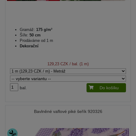
Gramáž:
175 g/m²
Šíře:
50 cm
Prodáváme od 1 m
Dekorační
129,23 CZK
/ bal. (1 m)
bal.
Do košíku
Bavlněné vaflové piké šeřík 920326