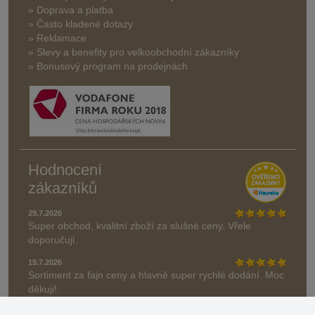
» Doprava a platba
» Často kladené dotazy
» Reklamace
» Slevy a benefity pro velkoobchodní zákazníky
» Bonusový program na prodejnách
Hodnocení
zákazníků
29.7.2026
Super obchod, kvalitní zboží za slušné ceny. Vřele
doporučuji.
19.7.2026
Sortiment za fajn ceny a hlavně super rychlé dodání. Moc
děkuji!.