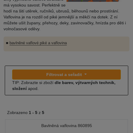
má vysokou savost. Perfektně se
hodí na šití utěrek, ručníků, ubrusů, běhounů nebo prostírání.
Vaflovina je na rozdíl od piké jemnější a měkčí na dotek. Z ní
můžete ušít župany, přehozy, deky, zavinovačky, hnízda pro děti i
volnočasové oděvy.
■
bavlněné vaflové piké a vaflovina
Filtrovat a seřadit
TIP: Zobrazte si zboží
dle barev, výtvarných technik,
složení
apod.
Zobrazeno
1 -
5
z
5
Bavlněná vaflovina 860895