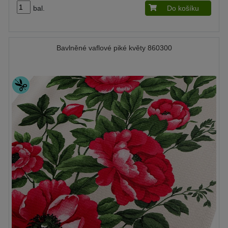
bal.
Do košíku
Bavlněné vaflové piké květy 860300