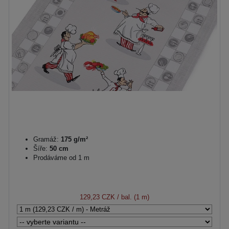
Gramáž:
175 g/m²
Šíře:
50 cm
Prodáváme od 1 m
129,23 CZK
/ bal. (1 m)