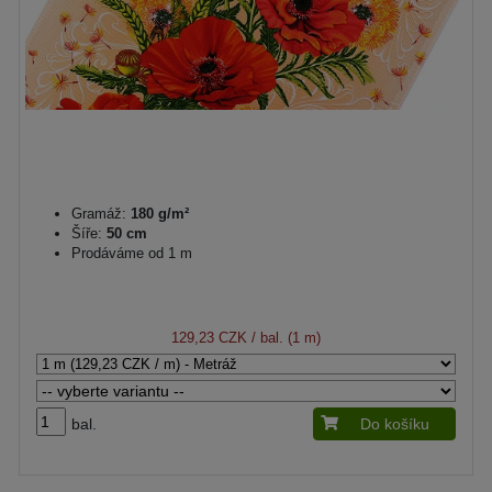
Gramáž:
180 g/m²
Šíře:
50 cm
Prodáváme od 1 m
129,23 CZK
/ bal. (1 m)
bal.
Do košíku