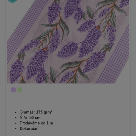
Gramáž:
175 g/m²
Šíře:
50 cm
Prodáváme od 1 m
Dekorační