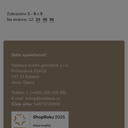
Zobrazeno
1 -
5
z
5
Na stránce:
12
24
48
96
Sídlo společnosti:
Stoklasa textilní galanterie s.r.o.
Průmyslová 934/13
747 23 Bolatice
okres Opava
Telefon 1: (+420) 228 229 395
E-mail: eshop@stoklasa.cz
Číslo účtu:
5487372/0800