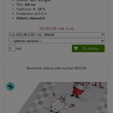
Gramáž:
225 - 235 g/m²
Šíře:
160 cm
Srážlivost:
9 - 18 %
Prodáváme od 0.5 m
Oděvní, dekorační
251,56 CZK
/ bal. (1 m)
bal.
Do košíku
Bavlněné vaflové piké kuchař 860165