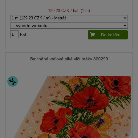
129,23 CZK
/ bal. (1 m)
bal.
Do košíku
Bavlněné vaflové piké vlčí máky 860299