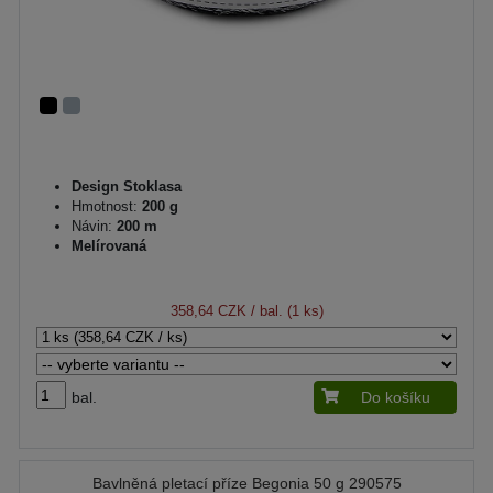
Design Stoklasa
Hmotnost:
200 g
Návin:
200 m
Melírovaná
358,64 CZK
/ bal. (1 ks)
bal.
Do košíku
Bavlněná pletací příze Begonia 50 g 290575