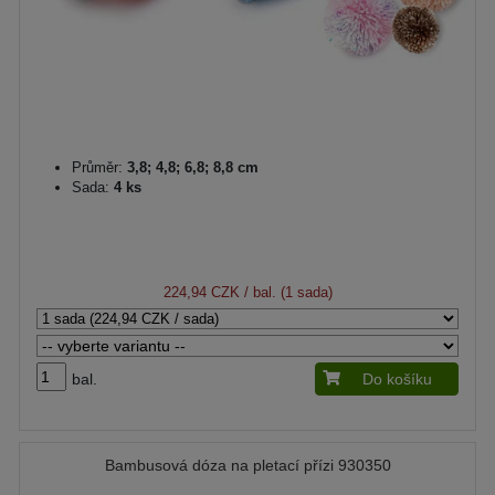
Průměr:
3,8; 4,8; 6,8; 8,8 cm
Sada:
4 ks
224,94 CZK
/ bal. (1 sada)
bal.
Do košíku
Bambusová dóza na pletací přízi 930350