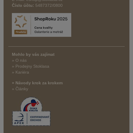
Číslo účtu:
5487372/0800
Mohlo by vás zajímat
» O nás
» Prodejny Stoklasa
» Kariéra
» Návody krok za krokem
» Články