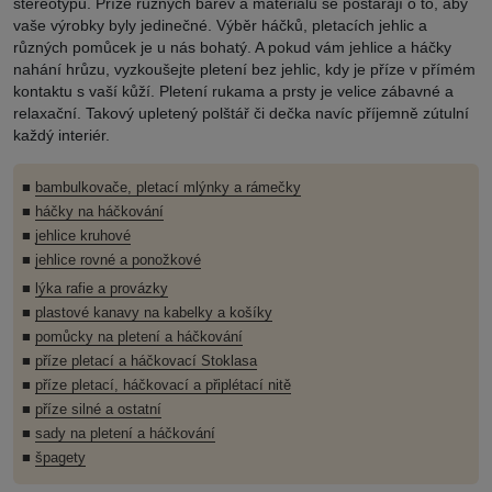
stereotypů. Příze různých barev a materiálů se postarají o to, aby
vaše výrobky byly jedinečné. Výběr háčků, pletacích jehlic a
různých pomůcek je u nás bohatý. A pokud vám jehlice a háčky
nahání hrůzu, vyzkoušejte pletení bez jehlic, kdy je příze v přímém
kontaktu s vaší kůží. Pletení rukama a prsty je velice zábavné a
relaxační. Takový upletený polštář či dečka navíc příjemně zútulní
každý interiér.
■
bambulkovače, pletací mlýnky a rámečky
■
háčky na háčkování
■
jehlice kruhové
■
jehlice rovné a ponožkové
■
lýka rafie a provázky
■
plastové kanavy na kabelky a košíky
■
pomůcky na pletení a háčkování
■
příze pletací a háčkovací Stoklasa
■
příze pletací, háčkovací a připlétací nitě
■
příze silné a ostatní
■
sady na pletení a háčkování
■
špagety