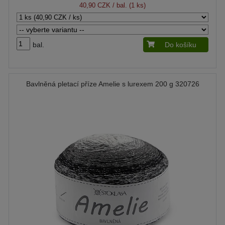
40,90 CZK
/ bal. (1 ks)
bal.
Do košíku
Bavlněná pletací příze Amelie s lurexem 200 g 320726