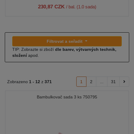
230,87 CZK
/ bal. (1.0 sada)
Filtrovat a seřadit
TIP: Zobrazte si zboží
dle barev, výtvarných technik,
složení
apod.
Zobrazeno
1 -
12
z
371
1
2
...
31
Bambulkovač sada 3 ks 750795