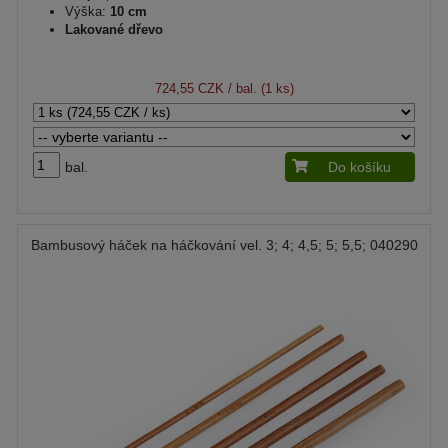
Výška:
10 cm
Lakované dřevo
724,55 CZK
/ bal. (1 ks)
bal.
Do košíku
Bambusový háček na háčkování vel. 3; 4; 4,5; 5; 5,5; 040290