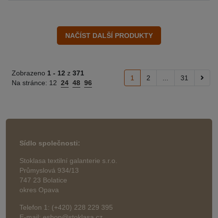
Zobrazeno
1 -
12
z
371
1
2
...
31
Na stránce:
12
24
48
96
Sídlo společnosti:
Stoklasa textilní galanterie s.r.o.
Průmyslová 934/13
747 23 Bolatice
okres Opava
Telefon 1: (+420) 228 229 395
E-mail: eshop@stoklasa.cz