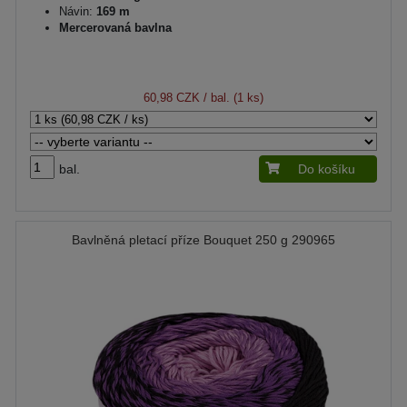
Návin:
169 m
Mercerovaná bavlna
60,98 CZK
/ bal. (1 ks)
bal.
Do košíku
Bavlněná pletací příze Bouquet 250 g 290965