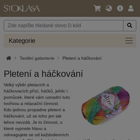
Jazyk
Hlavní
Přihl
/
nabídka
Měna
Kateg
Kategorie
Textilní galanterie
Pletení a háčkování
Pletení a háčkování
Velký výběr pletacích a
háčkovacích přízí, háčků, jehlic i
pomůcek, které vám usnadní tuto
tvořivou a relaxační činnost.
Kdo jednou propadne pletení a
háčkování, už se toho jen tak
lehce nevzdá. Je to činnost, u
které vypnete hlavu a
odreagujete se od každodenních