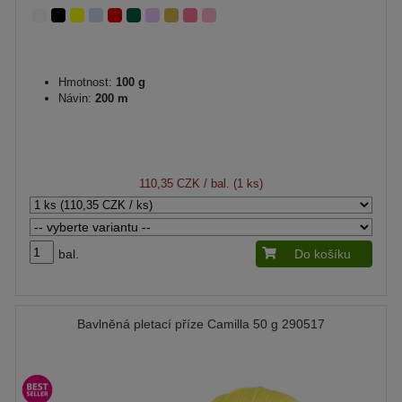
Hmotnost:
100 g
Návin:
200 m
110,35 CZK
/ bal. (1 ks)
bal.
Do košíku
Bavlněná pletací příze Camilla 50 g 290517