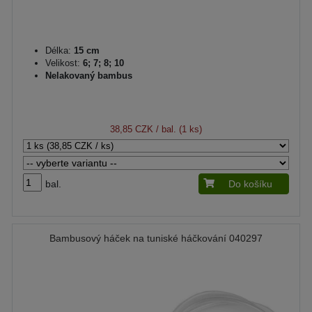
Délka:
15 cm
Velikost:
6; 7; 8; 10
Nelakovaný bambus
38,85 CZK
/ bal. (1 ks)
bal.
Do košíku
Bambusový háček na tuniské háčkování 040297