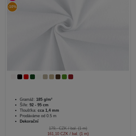
-10%
Gramáž:
185 g/m²
Šíře:
92 - 95 cm
Tloušťka:
cca 1,4 mm
Prodáváme od 0.5 m
Dekorační
179,- CZK
/ bal. (1 m)
161,10 CZK
/ bal. (1 m)