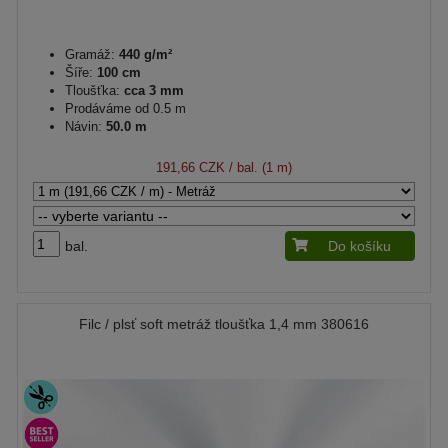
Gramáž:
440 g/m²
Šíře:
100 cm
Tloušťka:
cca 3 mm
Prodáváme od 0.5 m
Návin:
50.0 m
191,66 CZK
/ bal. (1 m)
bal.
Do košíku
Filc / plsť soft metráž tloušťka 1,4 mm 380616