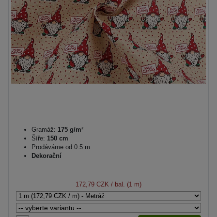
Gramáž:
175 g/m²
Šíře:
150 cm
Prodáváme od 0.5 m
Dekorační
172,79 CZK
/ bal. (1 m)