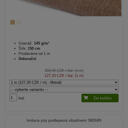
Gramáž:
145 g/m²
Šíře:
150 cm
Prodáváme od 1 m
Dekorační
158,99 CZK
/ bal. (1 m)
127,20 CZK
/ bal. (1 m)
bal.
Do košíku
Imitace juty podlepená vlizelínem 380589