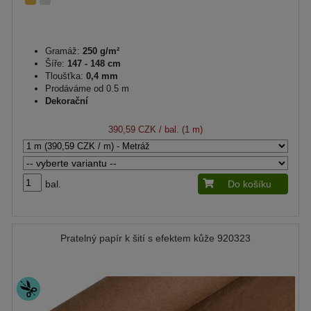
Gramáž:
250 g/m²
Šíře:
147 - 148 cm
Tloušťka:
0,4 mm
Prodáváme od 0.5 m
Dekorační
390,59 CZK
/ bal. (1 m)
bal.
Do košíku
Pratelný papír k šití s efektem kůže 920323