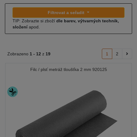
Filtrovat a seřadit
TIP: Zobrazte si zboží
dle barev, výtvarných technik,
složení
apod.
Zobrazeno
1 -
12
z
19
1
2
Filc / plsť metráž tloušťka 2 mm 920125