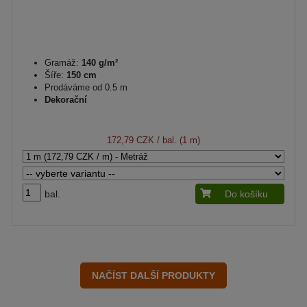
Gramáž:
140 g/m²
Šíře:
150 cm
Prodáváme od 0.5 m
Dekorační
172,79 CZK
/ bal. (1 m)
bal.
Do košíku