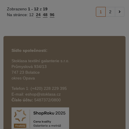
Zobrazeno
1 -
12
z
19
1
2
Na stránce:
12
24
48
96
Sídlo společnosti:
Stoklasa textilní galanterie s.r.o.
Průmyslová 934/13
747 23 Bolatice
okres Opava
Telefon 1: (+420) 228 229 395
E-mail: eshop@stoklasa.cz
Číslo účtu:
5487372/0800