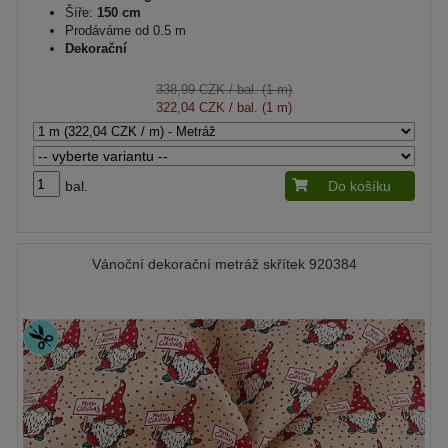
Šíře:
150 cm
Prodáváme od 0.5 m
Dekorační
338,99 CZK
/ bal. (1 m)
322,04 CZK
/ bal. (1 m)
bal.
Do košíku
Vánoční dekorační metráž skřítek 920384