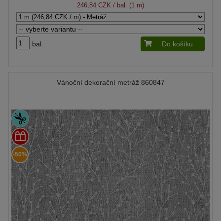
246,84 CZK
/ bal. (1 m)
bal.
Do košíku
Vánoční dekorační metráž 860847
-50%