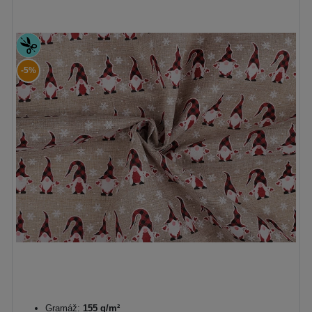
-5%
Gramáž:
155 g/m²