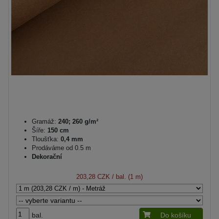
Gramáž:
240; 260 g/m²
Šíře:
150 cm
Tloušťka:
0,4 mm
Prodáváme od 0.5 m
Dekorační
203,28 CZK
/ bal. (1 m)
bal.
Do košíku