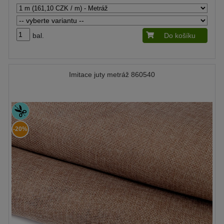
bal.
Do košíku
Imitace juty metráž 860540
-20%