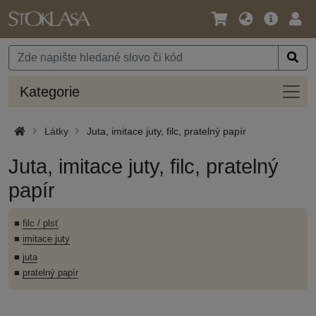
Jazyk
Hlavní
Přihl
/
nabídka
Měna
Kateg
Kategorie
Látky
Juta, imitace juty, filc, pratelný papír
Juta, imitace juty, filc, pratelný
papír
■
filc / plsť
■
imitace juty
■
juta
■
pratelný papír