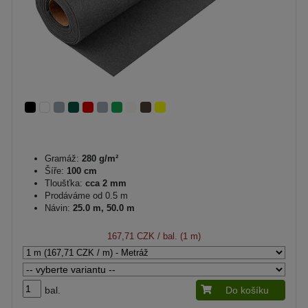
Gramáž:
280 g/m²
Šíře:
100 cm
Tloušťka:
cca 2 mm
Prodáváme od 0.5 m
Návin:
25.0 m, 50.0 m
167,71 CZK
/ bal. (1 m)
bal.
Do košíku