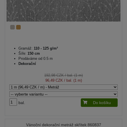
Gramáž:
110 - 125 g/m²
Šíře:
150 cm
Prodáváme od 0.5 m
Dekorační
192,98 CZK
/ bal. (1 m)
96,49 CZK
/ bal. (1 m)
bal.
Do košíku
Vánoční dekorační metráž skřítek 860837