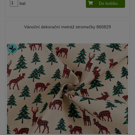
bal.
Do košíku
Vánoční dekorační metráž stromečky 860829