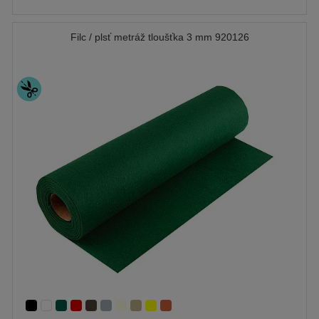
Filc / plsť metráž tloušťka 3 mm 920126