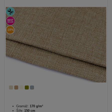
-10%
Gramáž:
170 g/m²
Šíře:
150 cm