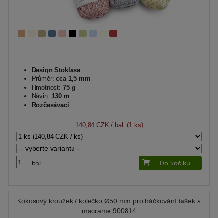
Design Stoklasa
Průměr:
cca 1,5 mm
Hmotnost:
75 g
Návin:
130 m
Rozčesávací
140,84 CZK
/ bal. (1 ks)
bal.
Do košíku
Kokosový kroužek / kolečko Ø50 mm pro háčkování tašek a
macrame 900814