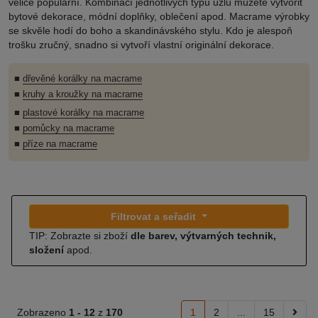
velice populární. Kombinací jednotlivých typů uzlů můžete vytvořit
bytové dekorace, módní doplňky, oblečení apod. Macrame výrobky
se skvěle hodí do boho a skandinávského stylu. Kdo je alespoň
trošku zručný, snadno si vytvoří vlastní originální dekorace.
■
dřevěné korálky na macrame
■
kruhy a kroužky na macrame
■
plastové korálky na macrame
■
pomůcky na macrame
■
příze na macrame
Filtrovat a seřadit
TIP: Zobrazte si zboží
dle barev, výtvarných technik,
složení
apod.
Zobrazeno
1 -
12
z
170
1
2
...
15