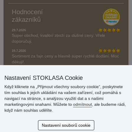
Hodnocení
zákazníků
29.7.2026
Super obchod, kvalitní zboží za slušné ceny. Vřele
doporučuji.
19.7.2026
Sortiment za fajn ceny a hlavně super rychlé dodání. Moc
děkuji!.
» Aktuálně 19084 recenzí
Nastavení STOKLASA Cookie
* Recenze neověřujeme
Když kliknete na „Přijmout všechny soubory cookie“, poskytnete
tím souhlas k jejich ukládání na vašem zařízení, což pomáhá s
navigací na stránce, s analýzou využití dat a s našimi
marketingovými snahami. Můžete to
odmítnout
, ale budeme rádi,
když nám souhlas udělíte.
Nastavení souborů cookie