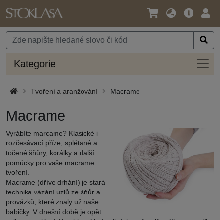
Jazyk
Hlavní
Přihl
/
nabídka
Měna
Kateg
Kategorie
Tvoření a aranžování
Macrame
Macrame
Vyrábíte marcame? Klasické i
rozčesávací příze, splétané a
točené šňůry, korálky a další
pomůcky pro vaše macrame
tvoření.
Macrame (dříve drhání) je stará
technika vázání uzlů ze šňůr a
provázků, které znaly už naše
babičky. V dnešní době je opět