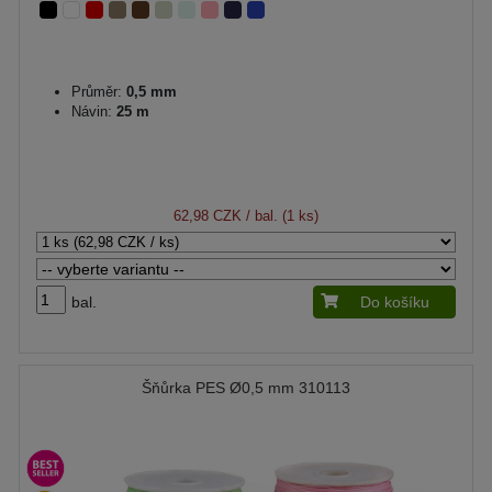
Průměr:
0,5 mm
Návin:
25 m
62,98 CZK
/ bal. (1 ks)
bal.
Do košíku
Šňůrka PES Ø0,5 mm 310113