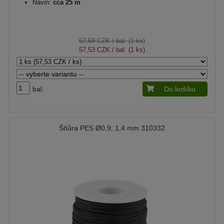
Návin:
cca 25 m
67,69 CZK
/ bal. (1 ks)
57,53 CZK
/ bal. (1 ks)
bal.
Do košíku
Šňůra PES Ø0,9; 1,4 mm 310332