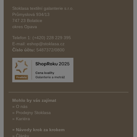
Stoklasa textilní galanterie s.r.o.
Průmyslová 934/13
747 23 Bolatice
okres Opava
Telefon 1: (+420) 228 229 395
E-mail: eshop@stoklasa.cz
Číslo účtu:
5487372/0800
Mohlo by vás zajímat
» O nás
» Prodejny Stoklasa
» Kariéra
» Návody krok za krokem
» Články