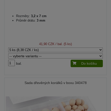
Rozměry:
3,2 x 7 cm
Průměr drátu:
3 mm
41,90 CZK
/ bal. (5 ks)
bal.
Do košíku
Sada dřevěných korálků v boxu 340478