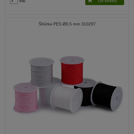
bal.
Do košíku
Šňůrka PES Ø0,5 mm 310297