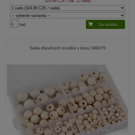
324,99 CZK
/ bal. (1 sada)
bal.
Do košíku
Sada dřevěných korálků v boxu 340479