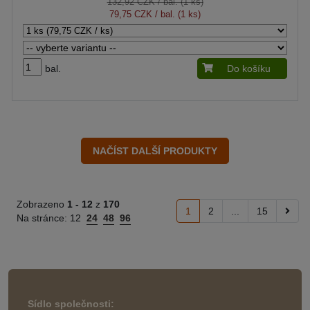
132,92 CZK
/ bal. (1 ks)
79,75 CZK
/ bal. (1 ks)
bal.
Do košíku
Zobrazeno
1 -
12
z
170
1
2
...
15
Na stránce:
12
24
48
96
Sídlo společnosti: