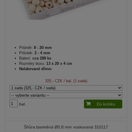
Průměr:
8 - 20 mm
Průvlek:
2 - 4 mm
Balení:
cca 288 ks
Rozměry boxu:
13 x 20 x 4 cm
Nelakované dřevo
325,- CZK
/ bal. (1 sada)
bal.
Do košíku
Šňůra bavlněná Ø0,8 mm voskovaná 310117