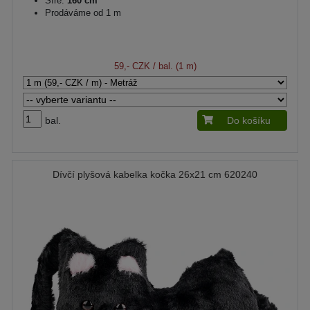
Šíře:
160 cm
Prodáváme od 1 m
59,- CZK
/ bal. (1 m)
bal.
Do košíku
Dívčí plyšová kabelka kočka 26x21 cm 620240