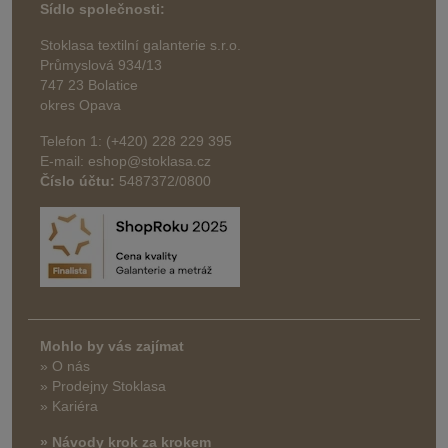
Sídlo společnosti:
Stoklasa textilní galanterie s.r.o.
Průmyslová 934/13
747 23 Bolatice
okres Opava
Telefon 1: (+420) 228 229 395
E-mail: eshop@stoklasa.cz
Číslo účtu:
5487372/0800
Mohlo by vás zajímat
» O nás
» Prodejny Stoklasa
» Kariéra
» Návody krok za krokem