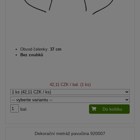
Obvod čelenky:
37 cm
Bez zoubků
42,11 CZK
/ bal. (1 ks)
bal.
Do košíku
Dekorační metráž pavučina 920007