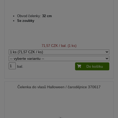
Obvod čelenky:
32 cm
Se zoubky
71,57 CZK
/ bal. (1 ks)
bal.
Do košíku
Čelenka do vlasů Halloween / čarodějnice 370617