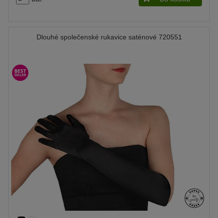
Dlouhé společenské rukavice saténové 720551