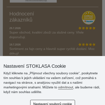
Hodnocení
zákazníků
29.7.2026
Super obchod, kvalitní zboží za slušné ceny. Vřele
doporučuji.
19.7.2026
Sortiment za fajn ceny a hlavně super rychlé dodání. Moc
děkuji!.
» Aktuálně 19084 recenzí
Nastavení STOKLASA Cookie
* Recenze neověřujeme
Když kliknete na „Přijmout všechny soubory cookie“, poskytnete
tím souhlas k jejich ukládání na vašem zařízení, což pomáhá s
navigací na stránce, s analýzou využití dat a s našimi
marketingovými snahami. Můžete to
odmítnout
, ale budeme rádi,
když nám souhlas udělíte.
Nastavení souborů cookie