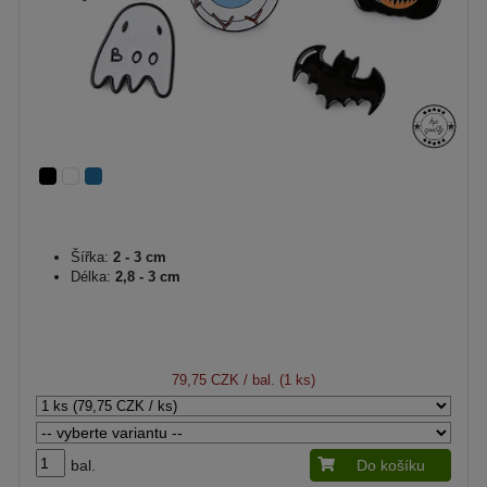
Šířka:
2 - 3 cm
Délka:
2,8 - 3 cm
79,75 CZK
/ bal. (1 ks)
bal.
Do košíku