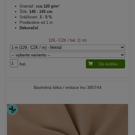
Gramáž:
cca 120 g/m²
Šíře:
140 - 145 cm
Srážlivost:
3 - 5 %
Prodáváme od 1 m
Dekorační
129,- CZK
/ bal. (1 m)
bal.
Do košíku
Bavlněná látka / imitace lnu 380744