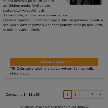
se pak rozprášil po polích, zaručil
tak štědrou úrodu. Nyní se tato
tradice slaví ve společnosti
dobrého jídla, pití, muziky a hlavně zábavy.
Chcete-li zapadnout mezi čarodějnice, tak vše potřebné najdete u
nás. Jen si dávejte pozor a v případě potřeby mějte po ruce koště,
ať můžete rychle odletět.
Filtrovat a seřadit
TIP: Zobrazte si zboží
dle barev, výtvarných technik,
složení
apod.
Zobrazeno
1 -
12
z
83
1
2
...
7
Bavlněná látka / plátno jednobarevná 380632