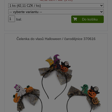
bal.
Do košíku
Čelenka do vlasů Halloween / čarodějnice 370616