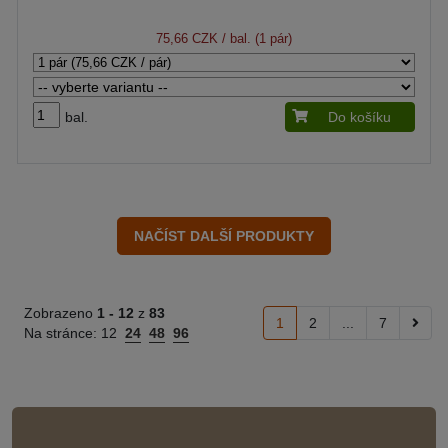
75,66 CZK
/ bal. (1 pár)
bal.
Do košíku
Zobrazeno
1 -
12
z
83
1
2
...
7
Na stránce:
12
24
48
96