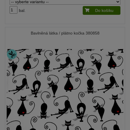
bal.
Do košíku
Bavlněná látka / plátno kočka 380858