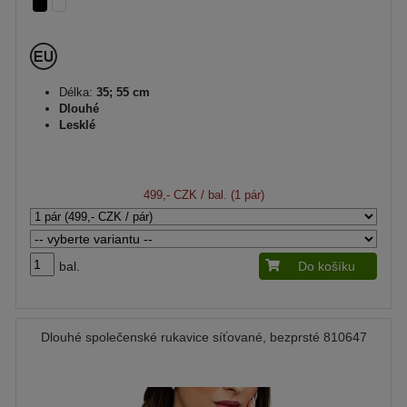
Délka:
35; 55 cm
Dlouhé
Lesklé
499,- CZK
/ bal. (1 pár)
bal.
Do košíku
Dlouhé společenské rukavice síťované, bezprsté 810647