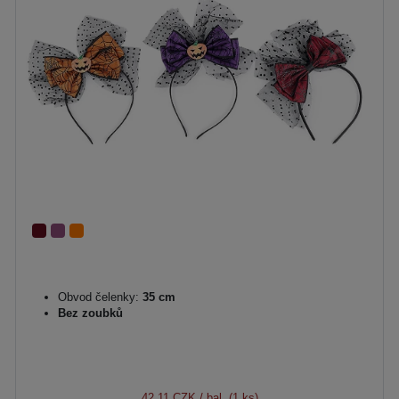
Obvod čelenky:
35 cm
Bez zoubků
42,11 CZK
/ bal. (1 ks)