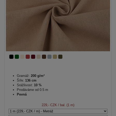
Gramáž:
200 g/m²
Šíře:
136 cm
Srážlivost:
10 %
Prodáváme od 0.5 m
Pevná
229,- CZK
/ bal. (1 m)