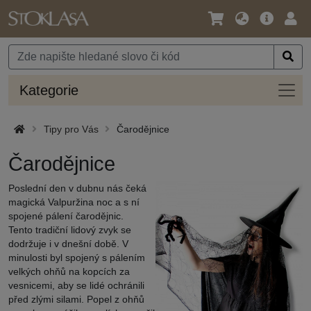
Jazyk
Hlavní
Přihl
/
nabídka
Měna
Kateg
Kategorie
Tipy pro Vás
Čarodějnice
Čarodějnice
Poslední den v dubnu nás čeká
magická Valpuržina noc a s ní
spojené pálení čarodějnic.
Tento tradiční lidový zvyk se
dodržuje i v dnešní době. V
minulosti byl spojený s pálením
velkých ohňů na kopcích za
vesnicemi, aby se lidé ochránili
před zlými silami. Popel z ohňů