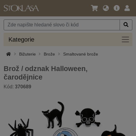
Jazyk
Hlavní
Přihl
/
nabídka
Měna
Kateg
Kategorie
Bižuterie
Brože
Smaltované brože
Brož / odznak Halloween,
čarodějnice
Kód:
370689