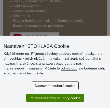
» Zásady ochrany osobních údajů
» Doprava a platba
» Často kladené dotazy
» Reklamace
» Slevy a benefity pro velkoobchodní zákazníky
» Bonusový program na prodejnách
Nastavení STOKLASA Cookie
Když kliknete na „Přijmout všechny soubory cookie“, poskytnete
tím souhlas k jejich ukládání na vašem zařízení, což pomáhá s
Hodnocení
navigací na stránce, s analýzou využití dat a s našimi
zákazníků
marketingovými snahami. Můžete to
odmítnout
, ale budeme rádi,
když nám souhlas udělíte.
29.7.2026
Super obchod, kvalitní zboží za slušné ceny. Vřele
Nastavení souborů cookie
doporučuji.
19.7.2026
Přijmout všechny soubory cookie
Sortiment za fajn ceny a hlavně super rychlé dodání. Moc
děkuji!.