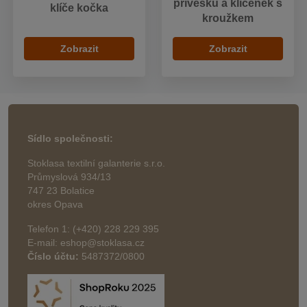
přívěsků a klíčenek s
klíče kočka
kroužkem
Zobrazit
Zobrazit
Sídlo společnosti:
Stoklasa textilní galanterie s.r.o.
Průmyslová 934/13
747 23 Bolatice
okres Opava
Telefon 1: (+420) 228 229 395
E-mail: eshop@stoklasa.cz
Číslo účtu:
5487372/0800