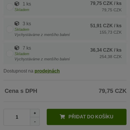
79,75 CZK
/ ks
1 ks
Skladem
79,75 CZK
3 ks
51,91 CZK
/ ks
Skladem
155,73 CZK
Vychystáváme z menšího balení
7 ks
36,34 CZK
/ ks
Skladem
254,38 CZK
Vychystáváme z menšího balení
Dostupnost na
prodejnách
Cena s DPH
79,75 CZK
+
PŘIDAT DO KOŠÍKU
-