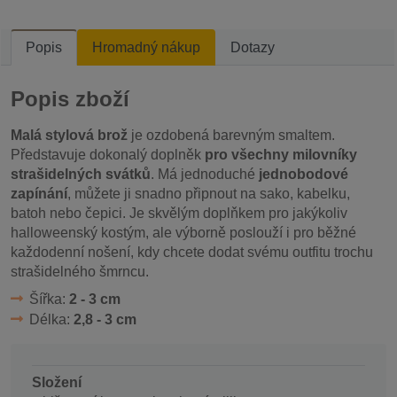
Popis
Hromadný nákup
Dotazy
Popis zboží
Malá stylová brož
je ozdobená barevným smaltem.
Představuje dokonalý doplněk
pro všechny milovníky
strašidelných svátků
. Má jednoduché
jednobodové
zapínání
, můžete ji snadno připnout na sako, kabelku,
batoh nebo čepici. Je skvělým doplňkem pro jakýkoliv
halloweenský kostým, ale výborně poslouží i pro běžné
každodenní nošení, kdy chcete dodat svému outfitu trochu
strašidelného šmrncu.
Šířka:
2 - 3 cm
Délka:
2,8 - 3 cm
Složení