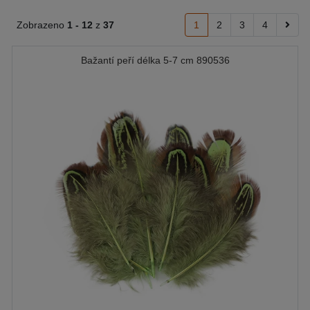
Zobrazeno
1 -
12
z
37
1
2
3
4
Bažantí peří délka 5-7 cm 890536