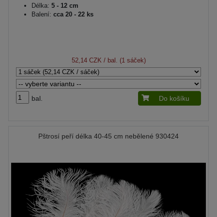
Délka:
5 - 12 cm
Balení:
cca 20 - 22 ks
52,14 CZK
/ bal. (1 sáček)
bal.
Do košíku
Pštrosí peří délka 40-45 cm nebělené 930424