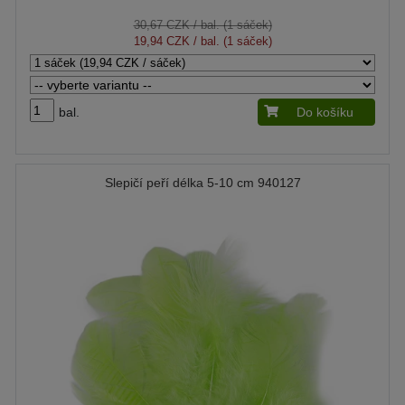
30,67 CZK
/ bal. (1 sáček)
19,94 CZK
/ bal. (1 sáček)
bal.
Do košíku
Slepičí peří délka 5-10 cm 940127