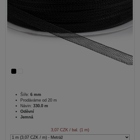
Šíře:
6 mm
Prodáváme od 20 m
Návin:
330.0 m
Oděvní
Jemná
3,07 CZK
/ bal. (1 m)