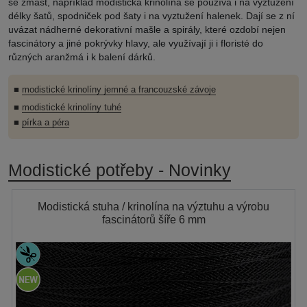
se zmást, například modistická krinolína se používá i na vyztužení
délky šatů, spodniček pod šaty i na vyztužení halenek. Dají se z ní
uvázat nádherné dekorativní mašle a spirály, které ozdobí nejen
fascinátory a jiné pokrývky hlavy, ale využívají ji i floristé do
různých aranžmá i k balení dárků.
■
modistické krinolíny jemné a francouzské závoje
■
modistické krinolíny tuhé
■
pírka a péra
Modistické potřeby - Novinky
Modistická stuha / krinolína na výztuhu a výrobu
fascinátorů šíře 6 mm