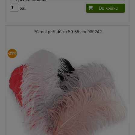
bal.
Do košíku
Pštrosí peří délka 50-55 cm 930242
-25%