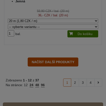
Jemná
59,80 CZK
/ bal. (20 m)
36,- CZK
/ bal. (20 m)
bal.
Do košíku
Zobrazeno
1 -
12
z
37
1
2
3
4
Na stránce:
12
24
48
96