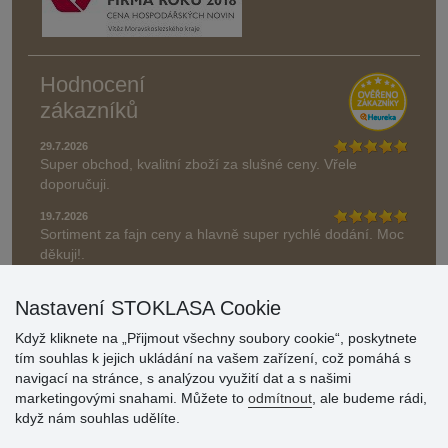
Hodnocení
zákazníků
29.7.2026
Super obchod, kvalitní zboží za slušné ceny. Vřele
doporučuji.
19.7.2026
Sortiment za fajn ceny a hlavně super rychlé dodání. Moc
děkuji!.
» Aktuálně 19084 recenzí
Nastavení STOKLASA Cookie
* Recenze neověřujeme
Když kliknete na „Přijmout všechny soubory cookie“, poskytnete
tím souhlas k jejich ukládání na vašem zařízení, což pomáhá s
navigací na stránce, s analýzou využití dat a s našimi
marketingovými snahami. Můžete to
odmítnout
, ale budeme rádi,
když nám souhlas udělíte.