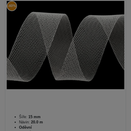
-40%
Šíře:
15 mm
Návin:
20.0 m
Oděvní