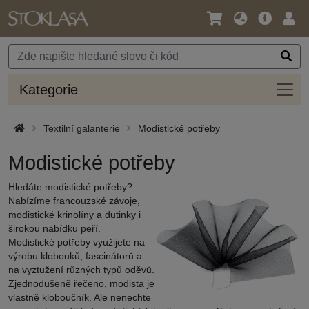
Jazyk
Hlavní
Přihl
/
nabídka
Měna
Kateg
Kategorie
Textilní galanterie
Modistické potřeby
Modistické potřeby
Hledáte modistické potřeby?
Nabízíme francouzské závoje,
modistické krinolíny a dutinky i
širokou nabídku peří.
Modistické potřeby využijete na
výrobu klobouků, fascinátorů a
na vyztužení různých typů oděvů.
Zjednodušeně řečeno, modista je
vlastně kloboučník. Ale nenechte