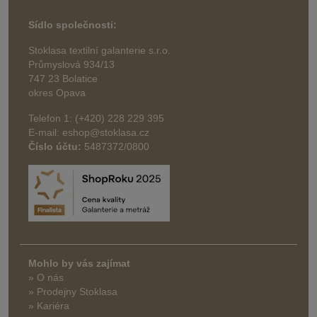
Sídlo společnosti:
Stoklasa textilní galanterie s.r.o.
Průmyslová 934/13
747 23 Bolatice
okres Opava
Telefon 1: (+420) 228 229 395
E-mail: eshop@stoklasa.cz
Číslo účtu:
5487372/0800
Mohlo by vás zajímat
» O nás
» Prodejny Stoklasa
» Kariéra