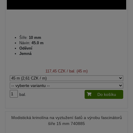
Šíře:
10 mm
Návin:
45.0 m
Oděvní
Jemná
117,45 CZK
/ bal. (45 m)
bal.
Do košíku
Modistická krinolína na vyztužení šatů a výrobu fascinátorů
šíře 15 mm 740885