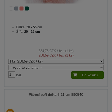
Délka:
50 - 55 cm
Šíře:
20 - 25 cm
384,78 CZK
/ bal. (1 ks)
288,59 CZK
/ bal. (1 ks)
bal.
Do košíku
Pštrosí peří délka 6-11 cm 890540