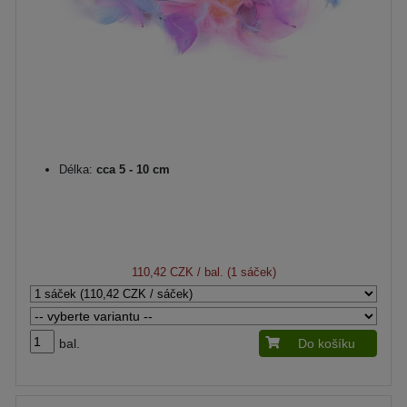
Délka:
cca 5 - 10 cm
110,42 CZK
/ bal. (1 sáček)
bal.
Do košíku