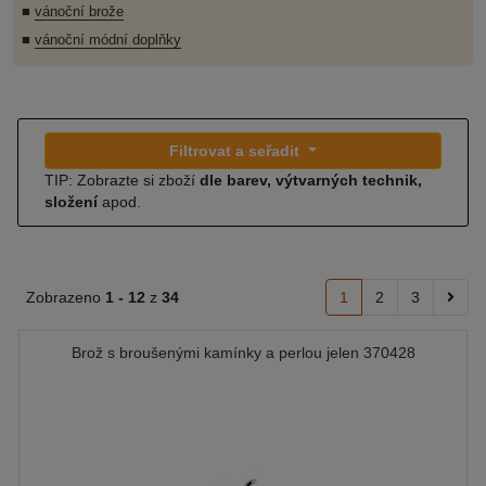
■
vánoční brože
■
vánoční módní doplňky
Filtrovat a seřadit
TIP: Zobrazte si zboží
dle barev, výtvarných technik,
složení
apod.
Zobrazeno
1 -
12
z
34
1
2
3
Brož s broušenými kamínky a perlou jelen 370428