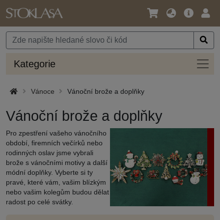
Jazyk
Hlavní
Přihl
/
nabídka
Měna
Kateg
Kategorie
Vánoce
Vánoční brože a doplňky
Vánoční brože a doplňky
Pro zpestření vašeho vánočního
období, firemních večírků nebo
rodinných oslav jsme vybrali
brože s vánočními motivy a další
módní doplňky. Vyberte si ty
pravé, které vám, vašim blízkým
nebo vašim kolegům budou dělat
radost po celé svátky.