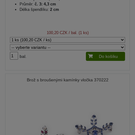
Průměr:
č. 3: 4,3 cm
Délka špendlíku:
2 cm
100,20 CZK
/ bal. (1 ks)
bal.
Do košíku
Brož s broušenými kamínky vločka 370222