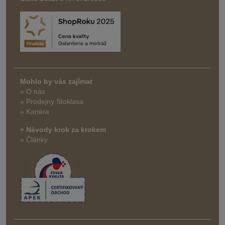
Mohlo by vás zajímat
» O nás
» Prodejny Stoklasa
» Kariéra
» Návody krok za krokem
» Články