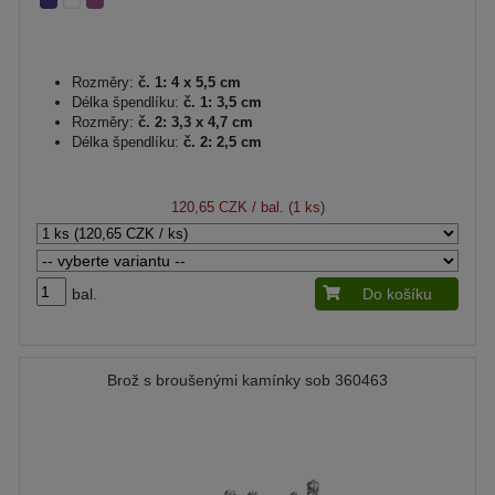
Rozměry:
č. 1: 4 x 5,5 cm
Délka špendlíku:
č. 1: 3,5 cm
Rozměry:
č. 2: 3,3 x 4,7 cm
Délka špendlíku:
č. 2: 2,5 cm
120,65 CZK
/ bal. (1 ks)
bal.
Do košíku
Brož s broušenými kamínky sob 360463