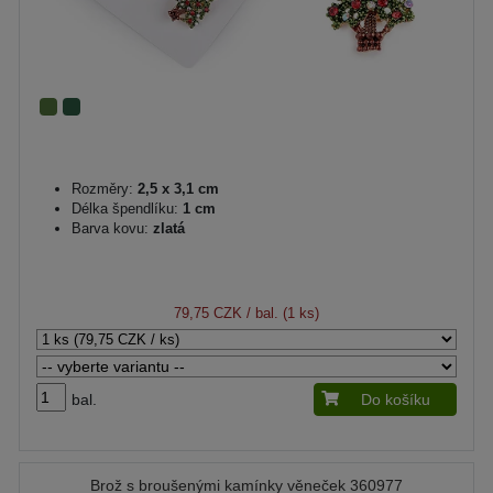
Rozměry:
2,5 x 3,1 cm
Délka špendlíku:
1 cm
Barva kovu:
zlatá
79,75 CZK
/ bal. (1 ks)
bal.
Do košíku
Brož s broušenými kamínky věneček 360977