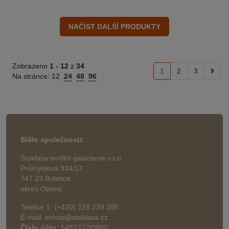
Zobrazeno
1 -
12
z
34
1
2
3
Na stránce:
12
24
48
96
Sídlo společnosti:
Stoklasa textilní galanterie s.r.o.
Průmyslová 934/13
747 23 Bolatice
okres Opava
Telefon 1: (+420) 228 229 395
E-mail: eshop@stoklasa.cz
Číslo účtu:
5487372/0800