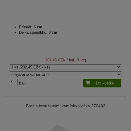
Průměr:
6 cm
Délka špendlíku:
3 cm
202,45 CZK
/ bal. (1 ks)
bal.
Do košíku
Brož s broušenými kamínky vločka 370433