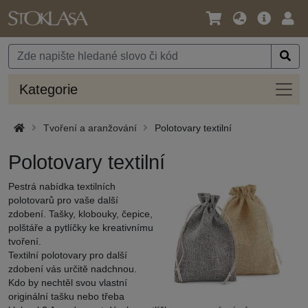
Jazyk
Hlavní
Přihl
/
nabídka
Měna
Kateg
Kategorie
Tvoření a aranžování
Polotovary textilní
Polotovary textilní
Pestrá nabídka textilních
polotovarů pro vaše další
zdobení. Tašky, klobouky, čepice,
polštáře a pytlíčky ke kreativnímu
tvoření.
Textilní polotovary pro další
zdobení vás určitě nadchnou.
Kdo by nechtěl svou vlastní
originální tašku nebo třeba