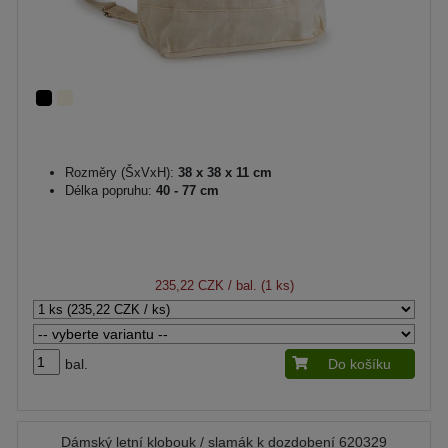
Rozměry (ŠxVxH):
38 x 38 x 11 cm
Délka popruhu:
40 - 77 cm
235,22 CZK
/ bal. (1 ks)
bal.
Do košíku
Dámský letní klobouk / slamák k dozdobení 620329