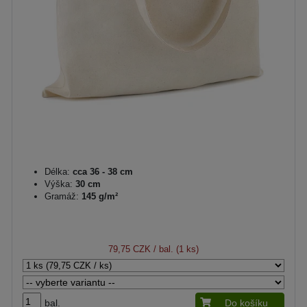
Délka:
cca 36 - 38 cm
Výška:
30 cm
Gramáž:
145 g/m²
79,75 CZK
/ bal. (1 ks)
bal.
Do košíku