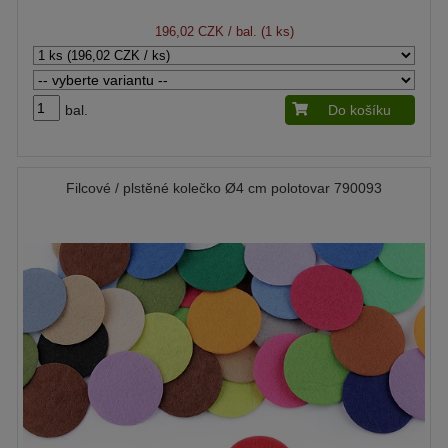
196,02 CZK
/ bal. (1 ks)
bal.
Do košíku
Filcové / plstěné kolečko Ø4 cm polotovar 790093