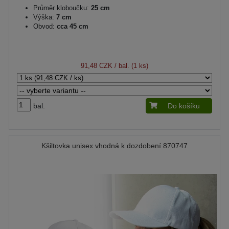
Průměr kloboučku:
25 cm
Výška:
7 cm
Obvod:
cca 45 cm
91,48 CZK
/ bal. (1 ks)
bal.
Do košíku
Kšiltovka unisex vhodná k dozdobení 870747