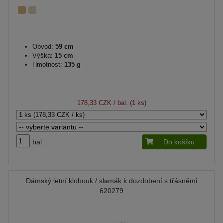
Obvod:
59 cm
Výška:
15 cm
Hmotnost:
135 g
178,33 CZK
/ bal. (1 ks)
bal.
Do košíku
Dámský letní klobouk / slamák k dozdobení s třásněmi
620279