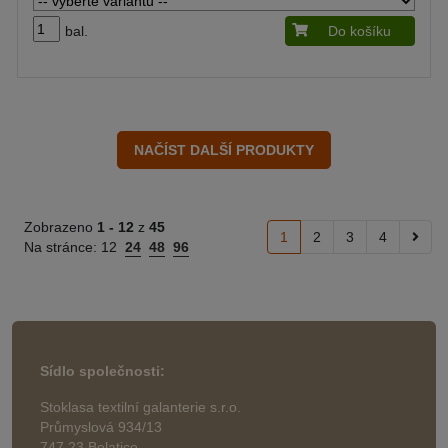
bal.
Do košíku
Zobrazeno
1 -
12
z
45
1
2
3
4
Na stránce:
12
24
48
96
Sídlo společnosti:
Stoklasa textilní galanterie s.r.o.
Průmyslová 934/13
747 23 Bolatice