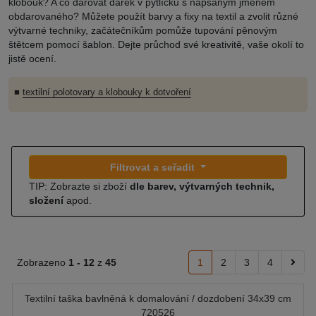
klobouk? A co darovat dárek v pytlíčku s napsaným jménem
obdarovaného? Můžete použít barvy a fixy na textil a zvolit různé
výtvarné techniky, začátečníkům pomůže tupování pěnovým
štětcem pomocí šablon. Dejte průchod své kreativitě, vaše okolí to
jistě ocení.
■
textilní polotovary a klobouky k dotvoření
Filtrovat a seřadit
TIP: Zobrazte si zboží
dle barev, výtvarných technik,
složení
apod.
Zobrazeno
1 -
12
z
45
1
2
3
4
Textilní taška bavlněná k domalování / dozdobení 34x39 cm
720526