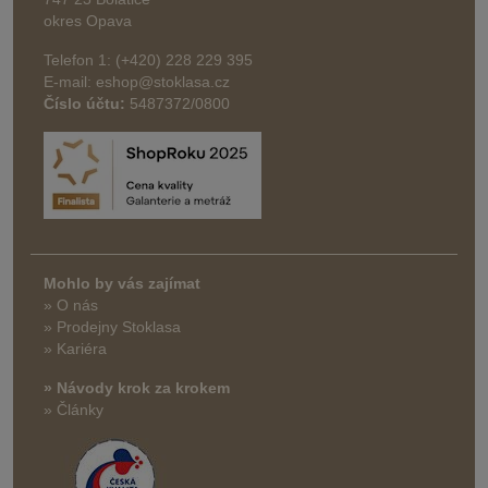
okres Opava
Telefon 1: (+420) 228 229 395
E-mail: eshop@stoklasa.cz
Číslo účtu:
5487372/0800
Mohlo by vás zajímat
» O nás
» Prodejny Stoklasa
» Kariéra
» Návody krok za krokem
» Články