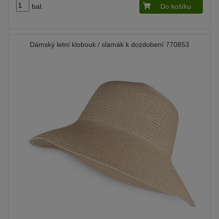
bal.
Do košíku
Dámský letní klobouk / slamák k dozdobení 770853