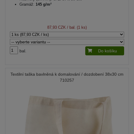
Gramáž:
145 g/m²
87,93 CZK
/ bal. (1 ks)
bal.
Do košíku
Textilní taška bavlněná k domalování / dozdobení 38x30 cm
710257