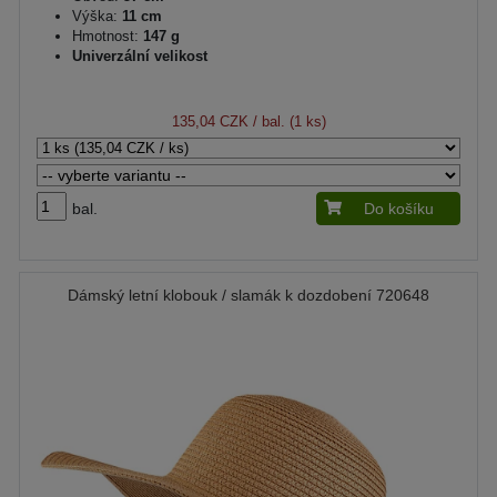
Výška:
11 cm
Hmotnost:
147 g
Univerzální velikost
135,04 CZK
/ bal. (1 ks)
bal.
Do košíku
Dámský letní klobouk / slamák k dozdobení 720648