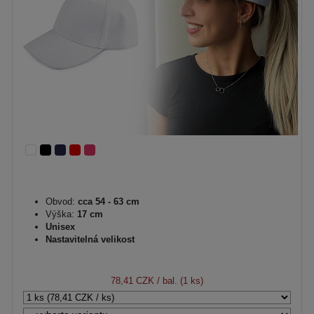
Obvod:
cca 54 - 63 cm
Výška:
17 cm
Unisex
Nastavitelná velikost
78,41 CZK
/ bal. (1 ks)