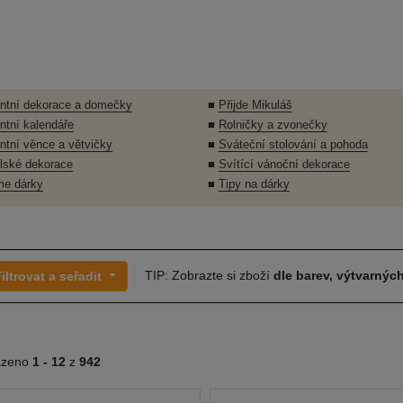
ntní dekorace a domečky
■
Přijde Mikuláš
ntní kalendáře
■
Rolničky a zvonečky
ntní věnce a větvičky
■
Sváteční stolování a pohoda
lské dekorace
■
Svítící vánoční dekorace
me dárky
■
Tipy na dárky
TIP: Zobrazte si zboží
dle barev, výtvarných
iltrovat a seřadit
azeno
1 -
12
z
942