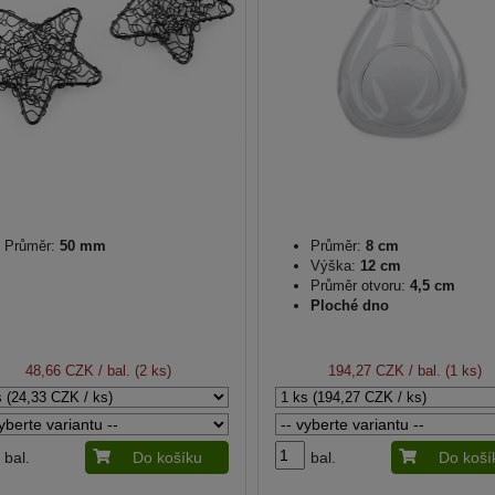
Průměr:
50 mm
Průměr:
8 cm
Výška:
12 cm
Průměr otvoru:
4,5 cm
Ploché dno
48,66 CZK
/ bal. (2 ks)
194,27 CZK
/ bal. (1 ks)
bal.
Do košíku
bal.
Do koší