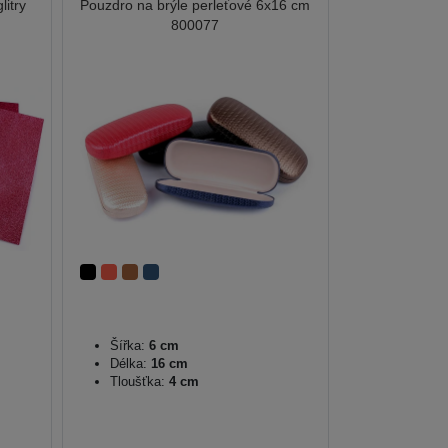
itry
Pouzdro na brýle perleťové 6x16 cm
800077
Šířka:
6 cm
Délka:
16 cm
Tloušťka:
4 cm