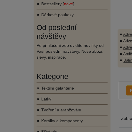
Bestsellery [
nové
]
Dárkové poukazy
Od poslední
návštěvy
■
Adve
■
Adve
Po přihlášení zde uvidíte novinky od
■
Adve
Vaší poslední návštěvy. Nové zboží,
■
Andě
slevy, inspirace.
■
Balí
Kategorie
Textilní galanterie
F
Látky
Tvoření a aranžování
Zobr
Korálky a komponenty
Bižuterie