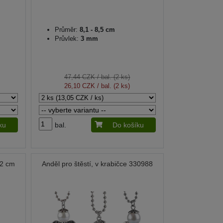
Průměr:
8,1 - 8,5 cm
Průvlek:
3 mm
47,44 CZK
/ bal. (2 ks)
26,10 CZK
/ bal. (2 ks)
ku
bal.
Do košíku
12 cm
Anděl pro štěstí, v krabičce 330988