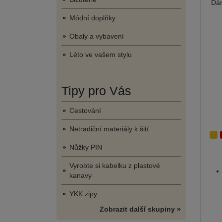
Dár
Módní doplňky
Obaly a vybavení
Léto ve vašem stylu
Tipy pro Vás
Cestování
Netradiční materiály k šití
Nůžky PIN
Vyrobte si kabelku z plastové
kanavy
YKK zipy
Zobrazit další skupiny »