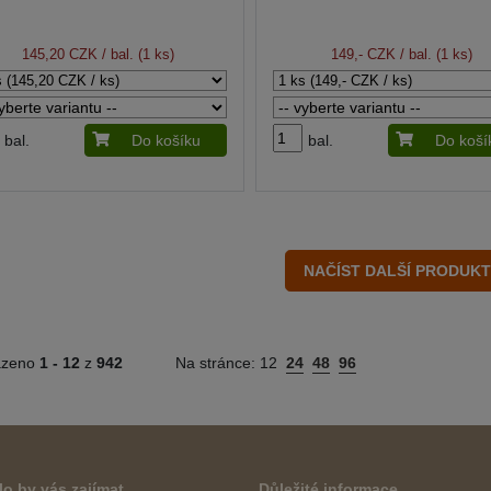
145,20 CZK
/ bal. (1 ks)
149,- CZK
/ bal. (1 ks)
bal.
Do košíku
bal.
Do koší
azeno
1 -
12
z
942
Na stránce:
12
24
48
96
o by vás zajímat
Důležité informace