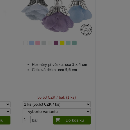
Rozměry přívěsku:
cca 3 x 4 cm
Celková délka:
cca 9,5 cm
56,63 CZK
/ bal. (1 ks)
ku
bal.
Do košíku