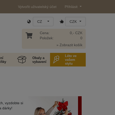
Vytvořit uživatelský účet
Přihlásit
CZ
CZK
Cena:
0,- CZK
Položek:
0
» Zobrazit košík
Léto ve
ní
Obaly a
vašem
lňky
vybavení
stylu
ch, vyzdobte si
a dárky!