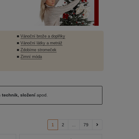
■
Vánoční brože a doplňky
■
Vánoční látky a metráž
■
Zdobíme stromeček
■
Zimní móda
 technik, složení
apod.
1
2
...
79