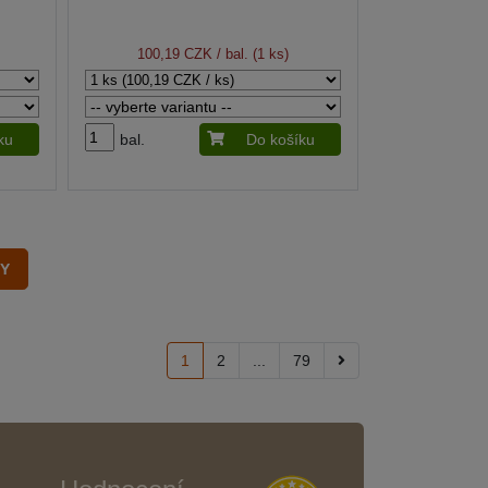
100,19 CZK
/ bal. (1 ks)
ku
bal.
Do košíku
1
2
...
79