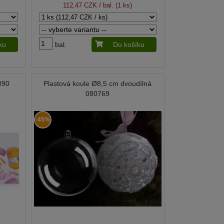
112,47 CZK
/ bal. (1 ks)
ku
bal.
Do košíku
090
Plastová koule Ø8,5 cm dvoudílná
080769
-45%