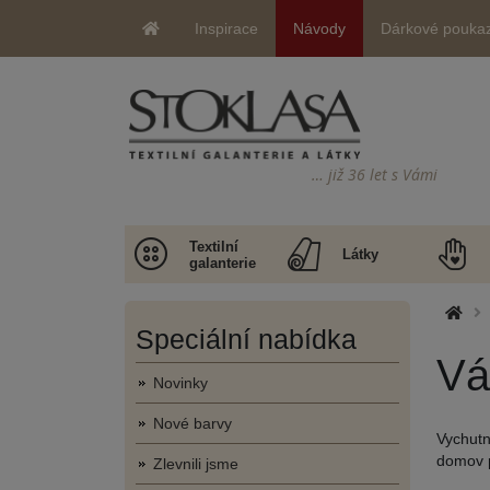
Inspirace
Návody
Dárkové pouka
… již 36 let s Vámi
Textilní
Látky
galanterie
Speciální nabídka
Vá
Novinky
Nové barvy
Vychutn
domov p
Zlevnili jsme