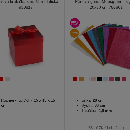
ková krabička s mašlí metalická
Pěnová guma Moosgummi s gl
930817
20x30 cm 750861
-35%
Rozměry (ŠxVxH):
15 x 15 x 15
Šířka:
20 cm
cm
Výška:
30 cm
Tloušťka:
1,9 mm
36,- CZK
/ bal. (2 ks)