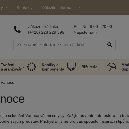
zy
Kontakty
Důležité informace
Zákaznická linka
Po - Ne: 8:00 - 20:00
(+420) 228 229 395
Napište nám
Tvoření
Korálky a
Mód
Bižuterie
a aranžování
komponenty
dop
Vánoce
noce
ejte si letošní Vánoce všemi smysly. Zažijte adventní atmosféru na trzí
odle svých představ. Přichystali jsme pro vás spoustu inspirací i tipů n