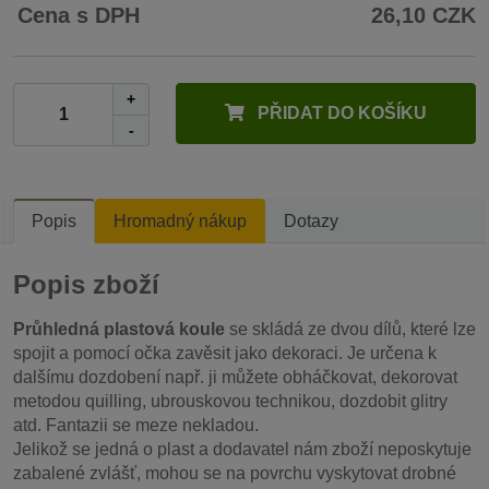
Cena s DPH
26,10 CZK
+
PŘIDAT DO KOŠÍKU
-
Popis
Hromadný nákup
Dotazy
Popis zboží
Průhledná plastová koule
se skládá ze dvou dílů, které lze
spojit a pomocí očka zavěsit jako dekoraci. Je určena k
dalšímu dozdobení např. ji můžete obháčkovat, dekorovat
metodou quilling, ubrouskovou technikou, dozdobit glitry
atd. Fantazii se meze nekladou.
Jelikož se jedná o plast a dodavatel nám zboží neposkytuje
zabalené zvlášť, mohou se na povrchu vyskytovat drobné