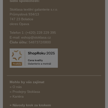
Sídlo společnosti:
Stoklasa textilní galanterie s.r.o.
Průmyslová 934/13
747 23 Bolatice
okres Opava
Telefon 1: (+420) 228 229 395
E-mail: eshop@stoklasa.cz
Číslo účtu:
5487372/0800
Mohlo by vás zajímat
» O nás
» Prodejny Stoklasa
» Kariéra
» Návody krok za krokem