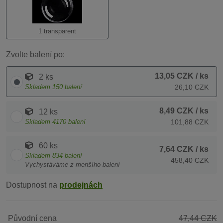
1 transparent
Zvolte balení po:
13,05 CZK
/ ks
2 ks
Skladem
150
balení
26,10 CZK
8,49 CZK
/ ks
12 ks
Skladem
4170
balení
101,88 CZK
60 ks
7,64 CZK
/ ks
Skladem
834
balení
458,40 CZK
Vychystáváme z menšího balení
Dostupnost na
prodejnách
Původní cena
47,44 CZK