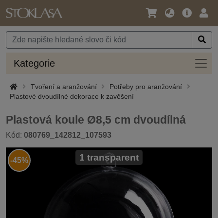
Jazyk
Hlavní
Přihl
/
nabídka
Měna
Kateg
Kategorie
Tvoření a aranžování
Potřeby pro aranžování
Plastové dvoudílné dekorace k zavěšení
Plastová koule Ø8,5 cm dvoudílná
Kód:
080769_142812_107593
1 transparent
-45%