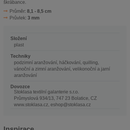
škrábance.
Průměr:
8,1 - 8,5 cm
Průvlek:
3 mm
Složení
plast
Techniky
podzimní aranžování, háčkování, quilling,
vánoční a zimní aranžování, velikonoční a jarní
aranžování
Dovozce
Stoklasa textilní galanterie s.r.o.
Průmyslová 934/13, 747 23 Bolatice, CZ
www.stoklasa.cz, eshop@stoklasa.cz
Inspirace