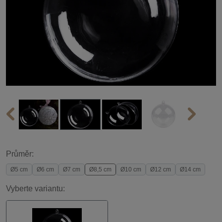
Průměr:
Ø5 cm
Ø6 cm
Ø7 cm
Ø8,5 cm
Ø10 cm
Ø12 cm
Ø14 cm
Vyberte variantu: