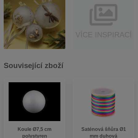
VÍCE INSPIRACÍ
Související zboží
Koule Ø7,5 cm
Saténová šňůra Ø1
polystyren
mm duhová