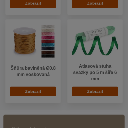
Zobrazit
Zobrazit
Atlasová stuha
Šňůra bavlněná Ø0,8
svazky po 5 m šíře 6
mm voskovaná
mm
Zobrazit
Zobrazit