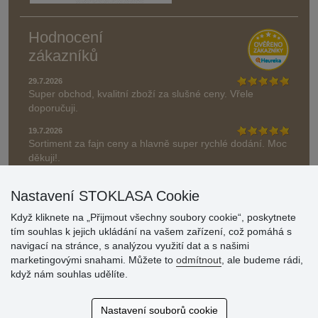
Hodnocení
zákazníků
29.7.2026
Super obchod, kvalitní zboží za slušné ceny. Vřele
doporučuji.
19.7.2026
Sortiment za fajn ceny a hlavně super rychlé dodání. Moc
děkuji!.
» Aktuálně 19084 recenzí
Nastavení STOKLASA Cookie
* Recenze neověřujeme
Když kliknete na „Přijmout všechny soubory cookie“, poskytnete
tím souhlas k jejich ukládání na vašem zařízení, což pomáhá s
navigací na stránce, s analýzou využití dat a s našimi
marketingovými snahami. Můžete to
odmítnout
, ale budeme rádi,
když nám souhlas udělíte.
Nastavení souborů cookie