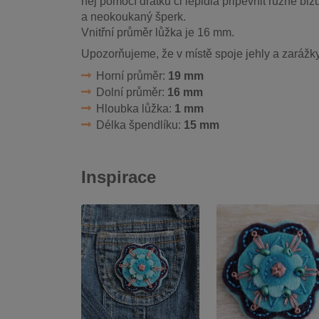
něj pomocí drátku či lepidla připevnit různé bižu
a neokoukaný šperk.
Vnitřní průměr lůžka je 16 mm.
Upozorňujeme, že v místě spoje jehly a zaráž
Horní průměr:
19 mm
Dolní průměr:
16 mm
Hloubka lůžka:
1 mm
Délka špendlíku:
15 mm
Inspirace