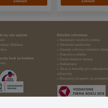
Zobrazit
Zobrazit
o by vás zajímat
Důležité informace
nás
» Nastavení souborů cookie
odejny Stoklasa
» Obchodní podmínky
riéra
» Zásady ochrany osobních údaj
» Doprava a platba
vody krok za krokem
» Často kladené dotazy
ánky
» Reklamace
» Slevy a benefity pro velkoobch
zákazníky
» Bonusový program na prodejn