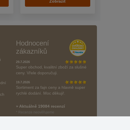
Zobrazit
Hodnocení
zákazníků
ů
29.7.2026
Super obchod, kvalitní zboží za slušné
ceny. Vřele doporučuji.
odní
19.7.2026
Sortiment za fajn ceny a hlavně super
rychlé dodání. Moc děkuji!.
ách
» Aktuálně 19084 recenzí
* Recenze neověřujeme