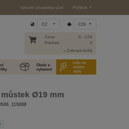
Vytvořit uživatelský účet
Přihlásit
CZ
CZK
Cena:
0,- CZK
Položek:
0
» Zobrazit košík
Léto ve
ní
Obaly a
vašem
lňky
vybavení
stylu
 můstek Ø19 mm
8506_115088
m