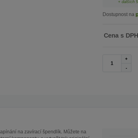
+ dalších
5
Dostupnost na
Cena s DP
+
-
ínání na zavírací špendlík. Můžete na