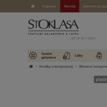
Inspirace
Návody
Dárkové pouka
… již 36 let s Vámi
Textilní
Látky
galanterie
Korálky a komponenty
Bižuterní kompone
plati