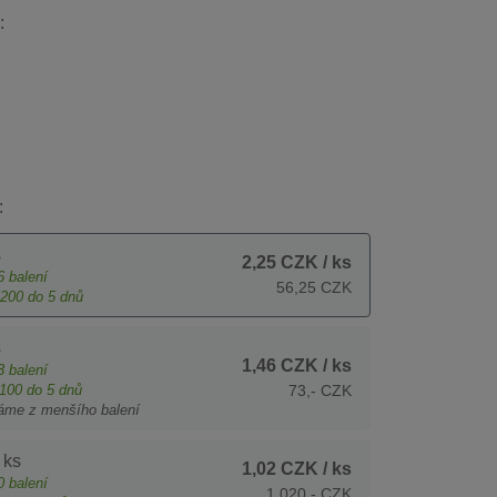
:
:
s
2,25 CZK
/ ks
6
balení
56,25 CZK
200
do 5 dnů
s
1,46 CZK
/ ks
3
balení
100
do 5 dnů
73,- CZK
áme z menšího balení
 ks
1,02 CZK
/ ks
0
balení
1 020,- CZK