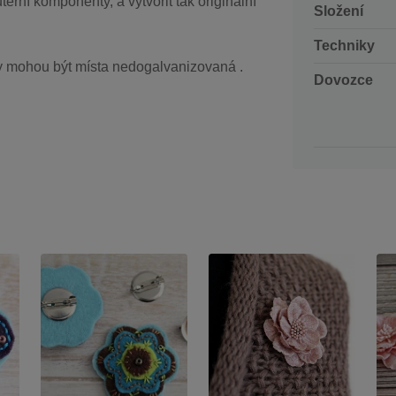
terní komponenty, a vytvořit tak originální
Složení
Techniky
ky mohou být místa nedogalvanizovaná .
Dovozce