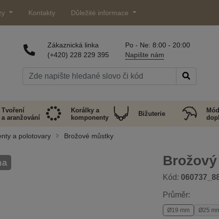
zy
Kontakty
Důležité informace
Zákaznická linka
Po - Ne: 8:00 - 20:00
(+420) 228 229 395
Napište nám
Tvoření
Korálky a
Mód
Bižuterie
a aranžování
komponenty
dop
nty a polotovary
Brožové můstky
Brožový
na
Kód:
060737_8
Průměr:
Ø19 mm
Ø25 m