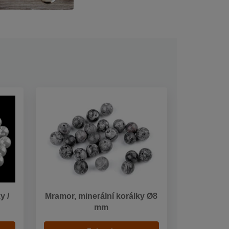
y /
Mramor, minerální korálky Ø8
mm