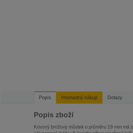
Popis
Hromadný nákup
Dotazy
Popis zboží
Kovový brožový můstek o průměru 19 mm má zap