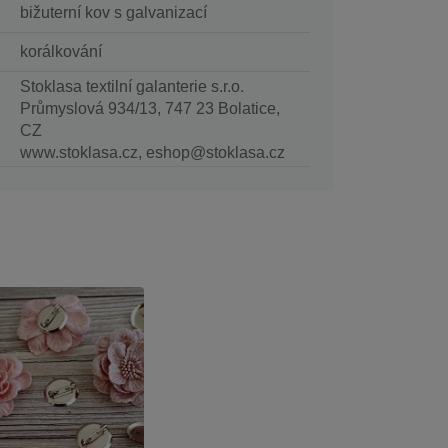
bižuterní kov s galvanizací
korálkování
Stoklasa textilní galanterie s.r.o.
Průmyslová 934/13, 747 23 Bolatice,
CZ
www.stoklasa.cz, eshop@stoklasa.cz