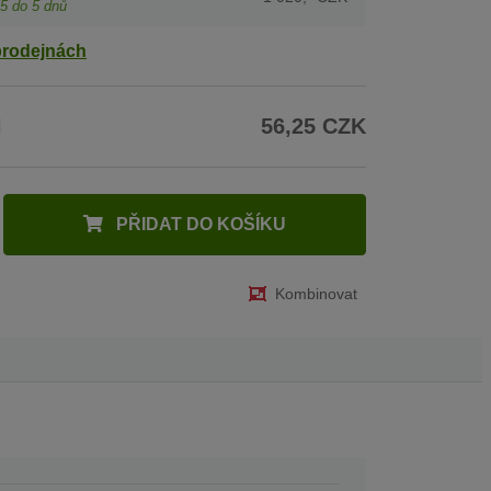
5
do 5 dnů
prodejnách
H
56,25 CZK
PŘIDAT DO KOŠÍKU
Kombinovat