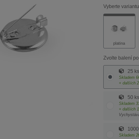
Vyberte variantu
platina
Zvolte balení po
25 k
Skladem
6
+ dalších
2
50 k
Skladem
3
+ dalších
1
Vychystáv
1000
Skladem
2