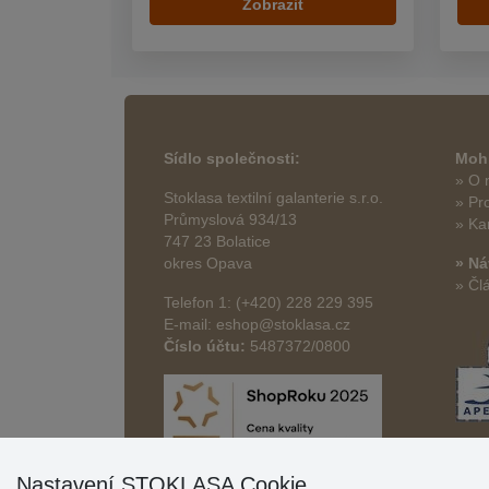
Zobrazit
Sídlo společnosti:
Mohl
» O 
Stoklasa textilní galanterie s.r.o.
» Pr
Průmyslová 934/13
» Ka
747 23 Bolatice
okres Opava
» Ná
» Čl
Telefon 1: (+420) 228 229 395
E-mail: eshop@stoklasa.cz
Číslo účtu:
5487372/0800
Nastavení STOKLASA Cookie