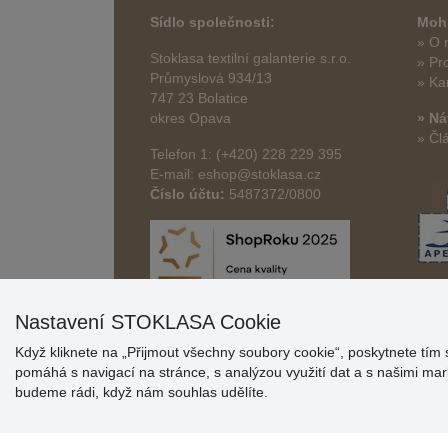
Sídlo společnosti:
Mohl
» O 
Stoklasa textilní galanterie s.r.o.
» Pr
Průmyslová 934/13
» Ka
747 23 Bolatice
okres Opava
» Ná
» Čl
Telefon 1: (+420) 228 229 395
E-mail: eshop@stoklasa.cz
Číslo účtu:
5487372/0800
Nastavení STOKLASA Cookie
Když kliknete na „Přijmout všechny soubory cookie“, poskytnete tím 
pomáhá s navigací na stránce, s analýzou využití dat a s našimi m
budeme rádi, když nám souhlas udělíte.