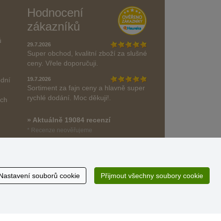
Hodnocení
zákazníků
ů
29.7.2026
Super obchod, kvalitní zboží za slušné
ceny. Vřele doporučuji.
odní
19.7.2026
Sortiment za fajn ceny a hlavně super
rychlé dodání. Moc děkuji!.
ách
» Aktuálně 19084 recenzí
* Recenze neověřujeme
Nastavení souborů cookie
Přijmout všechny soubory cookie