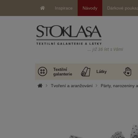
Inspirace
Návody
Dárkové pouka
… již 36 let s Vámi
Textilní
Látky
galanterie
Tvoření a aranžování
Párty, narozeniny 