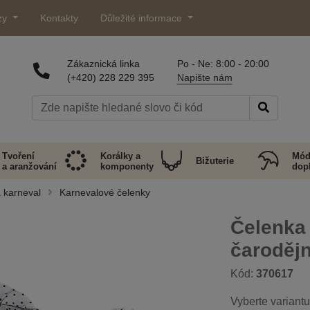
zy
Kontakty
Důležité informace
Zákaznická linka
Po - Ne: 8:00 - 20:00
(+420) 228 229 395
Napište nám
Tvoření
Korálky a
Mód
Bižuterie
a aranžování
komponenty
dop
a karneval
Karnevalové čelenky
Čelenka 
čarodějn
Kód:
370617
Vyberte variantu