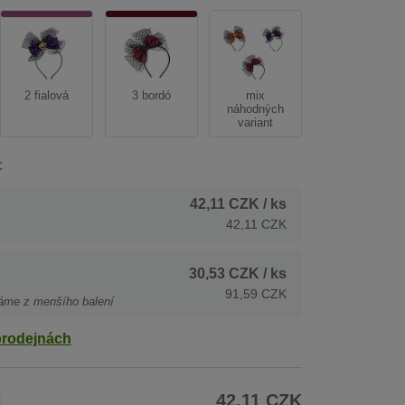
2 fialová
3 bordó
mix
náhodných
variant
:
42,11 CZK
/ ks
42,11 CZK
30,53 CZK
/ ks
91,59 CZK
áme z menšího balení
prodejnách
H
42,11 CZK