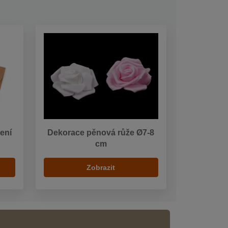
ení
Dekorace pěnová růže Ø7-8
cm
Zobrazit