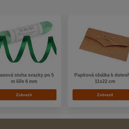
lasová stuha svazky po 5
Papírová obálka k dotvoř
m šíře 6 mm
11x22 cm
Zobrazit
Zobrazit