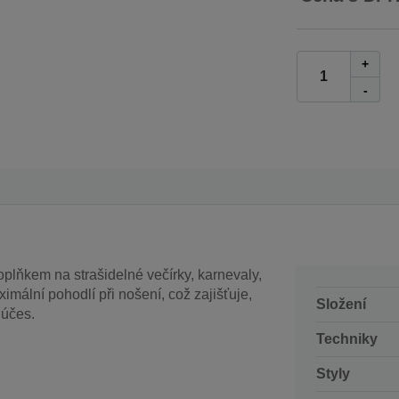
+
-
plňkem na strašidelné večírky, karnevaly,
imální pohodlí při nošení, což zajišťuje,
Složení
 účes.
Techniky
Styly