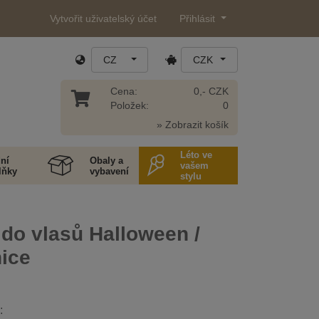
Vytvořit uživatelský účet
Přihlásit
CZ
CZK
Cena:
0,- CZK
Položek:
0
» Zobrazit košík
Léto ve
ní
Obaly a
vašem
lňky
vybavení
stylu
do vlasů Halloween /
ice
: