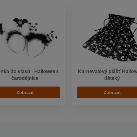
nka do vlasů - Halloween,
Karnevalový plášť Hallo
čarodějnice
dětský
Zobrazit
Zobrazit