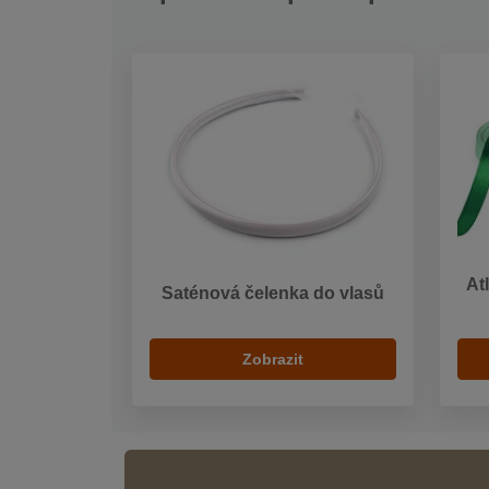
At
Saténová čelenka do vlasů
Zobrazit