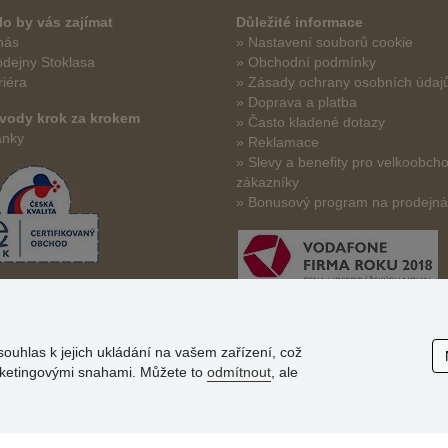
o by vás zajímat
Důležité informace
nás
» Nastavení souborů cookie
odejny Stoklasa
» Obchodní podmínky
riéra
» Zásady ochrany osobních údaj
» Doprava a platba
vody krok za krokem
» Často kladené dotazy
ánky
» Reklamace
» Slevy a benefity pro velkoobch
zákazníky
» Bonusový program na prodejn
souhlas k jejich ukládání na vašem zařízení, což
arketingovými snahami. Můžete to
odmítnout
, ale
© Stoklasa textilní galanterie s.r.o. 2026.