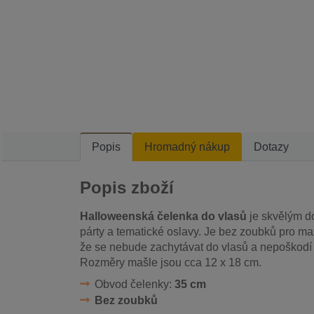
Popis
Hromadný nákup
Dotazy
Popis zboží
Halloweenská čelenka do vlasů
je skvělým do
párty a tematické oslavy. Je bez zoubků pro max
že se nebude zachytávat do vlasů a nepoškodí
Rozměry mašle jsou cca 12 x 18 cm.
Obvod čelenky:
35 cm
Bez zoubků