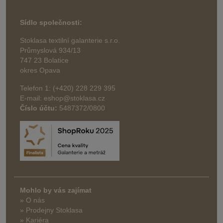
Sídlo společnosti:
Stoklasa textilní galanterie s.r.o.
Průmyslová 934/13
747 23 Bolatice
okres Opava
Telefon 1: (+420) 228 229 395
E-mail: eshop@stoklasa.cz
Číslo účtu:
5487372/0800
Mohlo by vás zajímat
» O nás
» Prodejny Stoklasa
» Kariéra