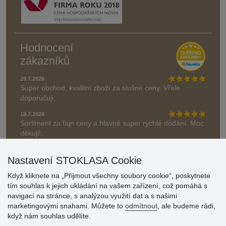
Hodnocení
zákazníků
29.7.2026
Super obchod, kvalitní zboží za slušné ceny. Vřele
doporučuji.
19.7.2026
Sortiment za fajn ceny a hlavně super rychlé dodání. Moc
děkuji!.
» Aktuálně 19084 recenzí
Nastavení STOKLASA Cookie
* Recenze neověřujeme
Když kliknete na „Přijmout všechny soubory cookie“, poskytnete
tím souhlas k jejich ukládání na vašem zařízení, což pomáhá s
navigací na stránce, s analýzou využití dat a s našimi
marketingovými snahami. Můžete to
odmítnout
, ale budeme rádi,
když nám souhlas udělíte.