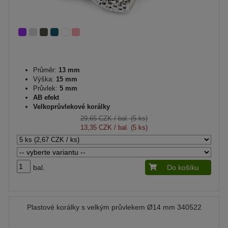
Průměr:
13 mm
Výška:
15 mm
Průvlek:
5 mm
AB efekt
Velkoprůvlekové korálky
29,65 CZK
/ bal. (5 ks)
13,35 CZK
/ bal. (5 ks)
bal.
Do košíku
Plastové korálky s velkým průvlekem Ø14 mm 340522