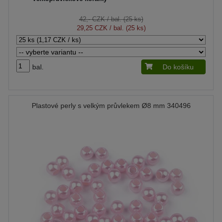
42,- CZK
/ bal. (25 ks)
29,25 CZK
/ bal. (25 ks)
bal.
Do košíku
Plastové perly s velkým průvlekem Ø8 mm 340496