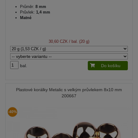
Průměr:
8 mm
Průvlek:
1,4 mm
Matné
30,60 CZK
/ bal. (20 g)
bal.
Do košíku
Plastové korálky Metalic s velkým průvlekem 8x10 mm
200667
-40%