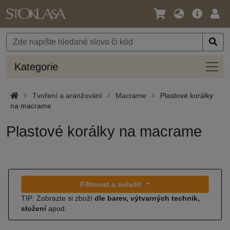
Jazyk
Hlavní
Přihl
/
nabídka
Měna
Kateg
Kategorie
Tvoření a aranžování
Macrame
Plastové korálky
na macrame
Plastové korálky na macrame
Filtrovat a seřadit
TIP: Zobrazte si zboží
dle barev, výtvarných technik,
složení
apod.