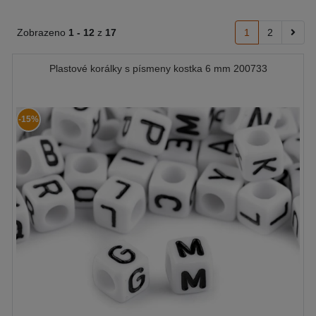
Zobrazeno
1 -
12
z
17
1
2
Plastové korálky s písmeny kostka 6 mm 200733
-15%