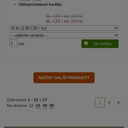
Velkoprůvlekové korálky
45,- CZK
/ bal. (20 ks)
36,- CZK
/ bal. (20 ks)
bal.
Do košíku
Zobrazeno
1 -
12
z
17
1
2
Na stránce:
12
24
48
96