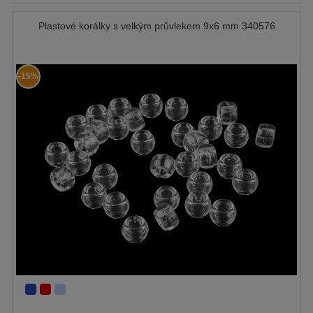
Plastové korálky s velkým průvlekem 9x6 mm 340576
-15%