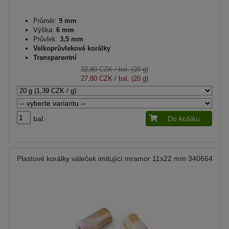
Průměr:
9 mm
Výška:
6 mm
Průvlek:
3,5 mm
Velkoprůvlekové korálky
Transparentní
32,80 CZK
/ bal. (20 g)
27,80 CZK
/ bal. (20 g)
bal.
Do košíku
Plastové korálky váleček imitující mramor 11x22 mm 340664