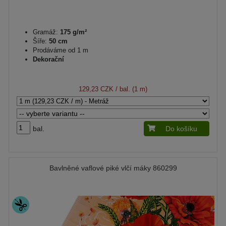
Gramáž:
175 g/m²
Šíře:
50 cm
Prodáváme od 1 m
Dekorační
129,23 CZK
/ bal. (1 m)
bal.
Do košíku
Bavlněné vaflové piké vlčí máky 860299