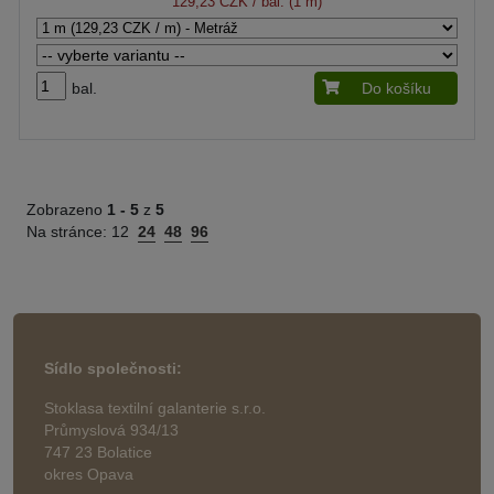
129,23 CZK
/ bal. (1 m)
bal.
Do košíku
Zobrazeno
1 -
5
z
5
Na stránce:
12
24
48
96
Sídlo společnosti:
Stoklasa textilní galanterie s.r.o.
Průmyslová 934/13
747 23 Bolatice
okres Opava