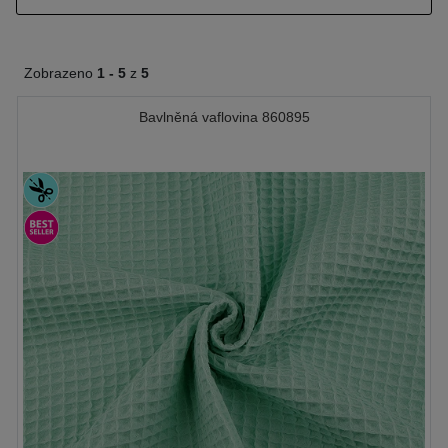
Zobrazeno
1 -
5
z
5
Bavlněná vaflovina 860895