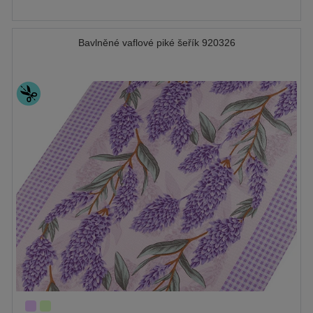
Bavlněné vaflové piké šeřík 920326