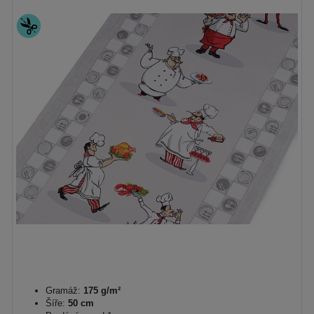
Gramáž:
175 g/m²
Šíře:
50 cm