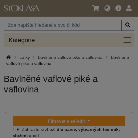
Jazyk
Hlavní
Přihl
/
nabídka
Měna
Kateg
Kategorie
Látky
Bavlněné vaflové piké a vaflovina
Bavlněné
vaflové piké a vaflovina
Bavlněné vaflové piké a
vaflovina
Filtrovat a seřadit
TIP: Zobrazte si zboží
dle barev, výtvarných technik,
složení
apod.