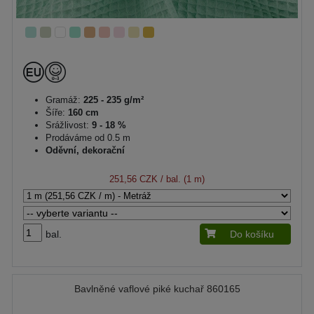
Gramáž:
225 - 235 g/m²
Šíře:
160 cm
Srážlivost:
9 - 18 %
Prodáváme od 0.5 m
Oděvní, dekorační
251,56 CZK
/ bal. (1 m)
bal.
Do košíku
Bavlněné vaflové piké kuchař 860165