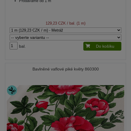
Prodáváme od 1 m
129,23 CZK
/ bal. (1 m)
bal.
Do košíku
Bavlněné vaflové piké květy 860300