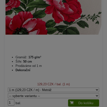
Gramáž:
175 g/m²
Šíře:
50 cm
Prodáváme od 1 m
Dekorační
129,23 CZK
/ bal. (1 m)
bal.
Do košíku