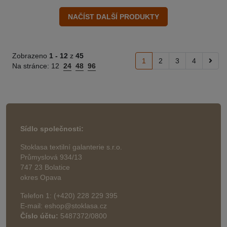
Zobrazeno
1 -
12
z
45
1
2
3
4
Na stránce:
12
24
48
96
Sídlo společnosti:
Stoklasa textilní galanterie s.r.o.
Průmyslová 934/13
747 23 Bolatice
okres Opava
Telefon 1: (+420) 228 229 395
E-mail: eshop@stoklasa.cz
Číslo účtu:
5487372/0800