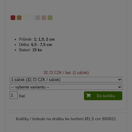
Průměr:
1; 1,5; 2 cm
Délka:
6,5 - 7,5 cm
Balení:
15 ks
32,72 CZK
/ bal. (1 sáček)
bal.
Do košíku
Kuličky / bobule na drátku ke tvoření Ø1,5 cm 900821