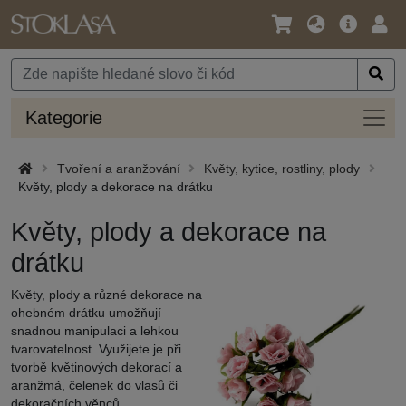
Jazyk
Hlavní
Přihl
/
nabídka
Měna
Kateg
Kategorie
Tvoření a aranžování
Květy, kytice, rostliny, plody
Květy, plody a dekorace na drátku
Květy, plody a dekorace na
drátku
Květy, plody a různé dekorace na
ohebném drátku umožňují
snadnou manipulaci a lehkou
tvarovatelnost. Využijete je při
tvorbě květinových dekorací a
aranžmá, čelenek do vlasů či
dekoračních věnců.