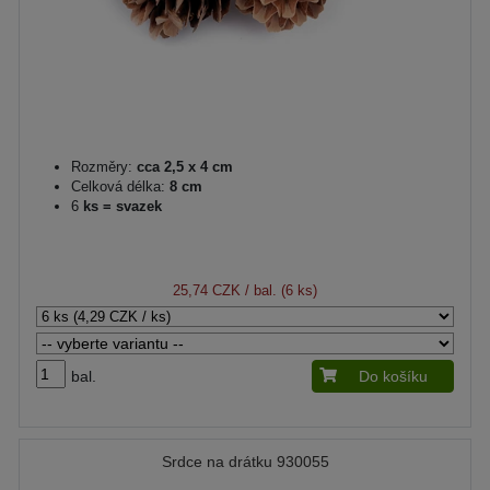
Rozměry:
cca 2,5 x 4 cm
Celková délka:
8 cm
6
ks = svazek
25,74 CZK
/ bal. (6 ks)
bal.
Do košíku
Srdce na drátku 930055