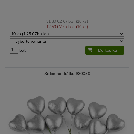
31,30 CZK
/ bal. (10 ks)
12,50 CZK
/ bal. (10 ks)
bal.
Do košíku
Srdce na drátku 930056