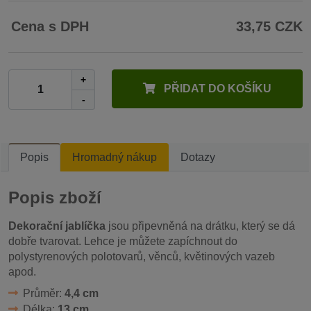
Cena s DPH
33,75 CZK
+
PŘIDAT DO KOŠÍKU
-
Popis
Hromadný nákup
Dotazy
Popis zboží
Dekorační jablíčka
jsou připevněná na drátku, který se dá
dobře tvarovat. Lehce je můžete zapíchnout do
polystyrenových polotovarů, věnců, květinových vazeb
apod.
Průměr:
4,4 cm
Délka:
13 cm