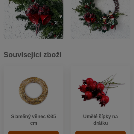
Související zboží
Slaměný věnec Ø35
Umělé šípky na
cm
drátku