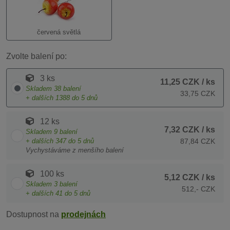
červená světlá
Zvolte balení po:
3 ks
11,25 CZK
/ ks
Skladem
38
balení
33,75 CZK
+ dalších
1388
do 5 dnů
12 ks
7,32 CZK
/ ks
Skladem
9
balení
+ dalších
347
do 5 dnů
87,84 CZK
Vychystáváme z menšího balení
100 ks
5,12 CZK
/ ks
Skladem
3
balení
512,- CZK
+ dalších
41
do 5 dnů
Dostupnost na
prodejnách