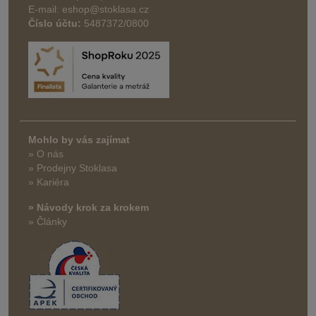
E-mail: eshop@stoklasa.cz
Číslo účtu:
5487372/0800
Mohlo by vás zajímat
» O nás
» Prodejny Stoklasa
» Kariéra
» Návody krok za krokem
» Články