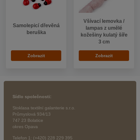
Všívací lemovka /
Samolepicí dřevěná
lampas z umělé
beruška
kožešiny kulatý šíře
3 cm
Zobrazit
Zobrazit
Sídlo společnosti:
Stoklasa textilní galanterie s.r.o.
Průmyslová 934/13
747 23 Bolatice
okres Opava
Telefon 1: (+420) 228 229 395