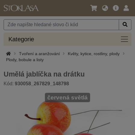
Jazyk
Hlavní
Přihl
/
nabídka
Měna
Kateg
Kategorie
Tvoření a aranžování
Květy, kytice, rostliny, plody
Plody, bobule a listy
Umělá jablíčka na drátku
Kód:
930058_267829_148798
červená světlá