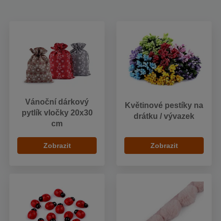
Vánoční dárkový
Květinové pestíky na
pytlík vločky 20x30
drátku / vývazek
cm
Zobrazit
Zobrazit