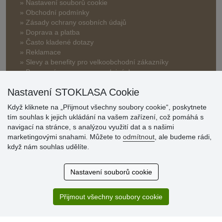
» Nastavení souborů cookie
» Obchodní podmínky
» Zásady ochrany osobních údajů
» Doprava a platba
» Často kladené dotazy
» Reklamace
» Slevy a benefity pro velkoobchodní zákazníky
» Bonusový program na prodejnách
Nastavení STOKLASA Cookie
Když kliknete na „Přijmout všechny soubory cookie“, poskytnete
tím souhlas k jejich ukládání na vašem zařízení, což pomáhá s
navigací na stránce, s analýzou využití dat a s našimi
marketingovými snahami. Můžete to
odmítnout
, ale budeme rádi,
Hodnocení
když nám souhlas udělíte.
zákazníků
Nastavení souborů cookie
29.7.2026
Super obchod, kvalitní zboží za slušné ceny. Vřele
doporučuji.
Přijmout všechny soubory cookie
19.7.2026
Sortiment za fajn ceny a hlavně super rychlé dodání. Moc