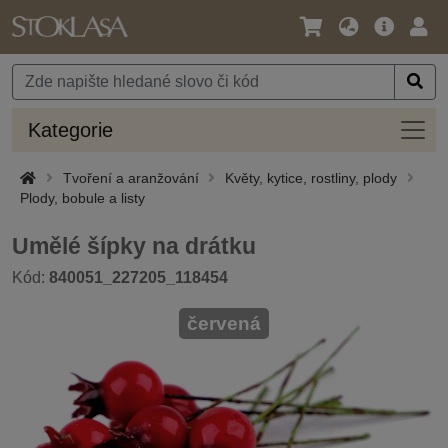
Jazyk
Hlavní
Přihl
/
nabídka
Měna
Kateg
Kategorie
Tvoření a aranžování
Květy, kytice, rostliny, plody
Plody, bobule a listy
Umělé šípky na drátku
Kód:
840051_227205_118454
červená