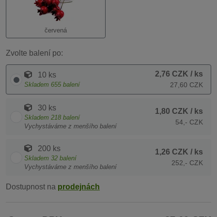
červená
Zvolte balení po:
2,76 CZK
/ ks
10 ks
Skladem
655
balení
27,60 CZK
30 ks
1,80 CZK
/ ks
Skladem
218
balení
54,- CZK
Vychystáváme z menšího balení
200 ks
1,26 CZK
/ ks
Skladem
32
balení
252,- CZK
Vychystáváme z menšího balení
Dostupnost na
prodejnách