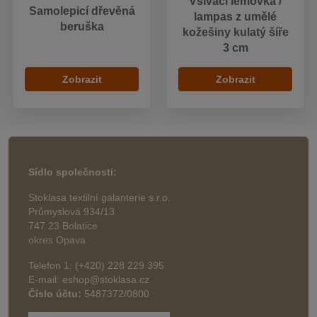
Všívací lemovka /
Samolepicí dřevěná
lampas z umělé
beruška
kožešiny kulatý šíře
3 cm
Zobrazit
Zobrazit
Sídlo společnosti:
Stoklasa textilní galanterie s.r.o.
Průmyslová 934/13
747 23 Bolatice
okres Opava
Telefon 1: (+420) 228 229 395
E-mail: eshop@stoklasa.cz
Číslo účtu:
5487372/0800