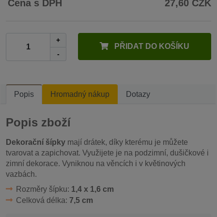
Cena s DPH
27,60 CZK
+
PŘIDAT DO KOŠÍKU
-
Popis
Hromadný nákup
Dotazy
Popis zboží
Dekorační šípky
mají drátek, díky kterému je můžete
tvarovat a zapichovat. Využijete je na podzimní, dušičkové i
zimní dekorace. Vyniknou na věncích i v květinových
vazbách.
Rozměry šípku:
1,4 x 1,6 cm
Celková délka:
7,5 cm