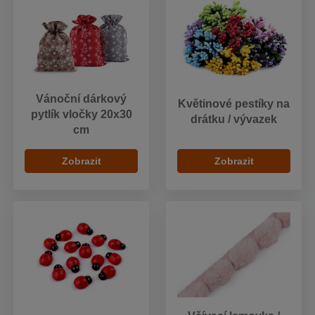
Vánoční dárkový
Květinové pestíky na
pytlík vločky 20x30
drátku / vývazek
cm
Zobrazit
Zobrazit