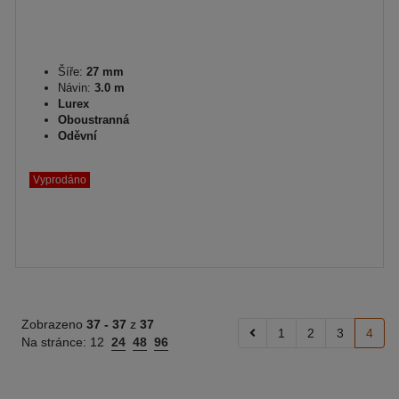
Šíře:
27 mm
Návin:
3.0 m
Lurex
Oboustranná
Oděvní
Vyprodáno
Zobrazeno
37 -
37
z
37
1
2
3
4
Na stránce:
12
24
48
96