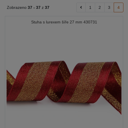
Zobrazeno
37 -
37
z
37
1
2
3
4
Stuha s lurexem šíře 27 mm 430731