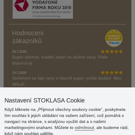
Hodnocení
zákazníků
29.7.2026
Super obchod, kvalitní zboží za slušné ceny. Vřele
doporučuji.
19.7.2026
Sortiment za fajn ceny a hlavně super rychlé dodání. Moc
děkuji!.
» Aktuálně 19084 recenzí
Nastavení STOKLASA Cookie
* Recenze neověřujeme
Když kliknete na „Přijmout všechny soubory cookie“, poskytnete
tím souhlas k jejich ukládání na vašem zařízení, což pomáhá s
navigací na stránce, s analýzou využití dat a s našimi
marketingovými snahami. Můžete to
odmítnout
, ale budeme rádi,
když nám souhlas udělíte.