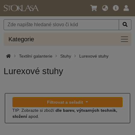
Jazyk
Hlavní
Přihl
/
nabídka
Měna
Kateg
Kategorie
Textilní galanterie
Stuhy
Lurexové stuhy
Lurexové stuhy
Filtrovat a seřadit
TIP: Zobrazte si zboží
dle barev, výtvarných technik,
složení
apod.