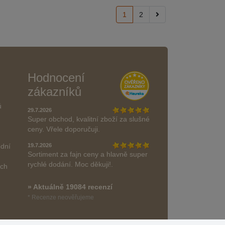
1
2
Hodnocení
zákazníků
ů
29.7.2026
Super obchod, kvalitní zboží za slušné
ceny. Vřele doporučuji.
odní
19.7.2026
Sortiment za fajn ceny a hlavně super
rychlé dodání. Moc děkuji!.
ách
» Aktuálně 19084 recenzí
* Recenze neověřujeme