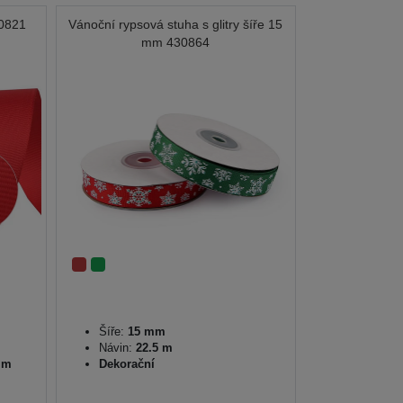
20821
Vánoční rypsová stuha s glitry šíře 15
mm 430864
Šíře:
15 mm
Návin:
22.5 m
0 m
Dekorační