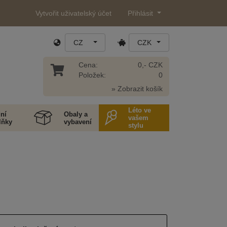
Vytvořit uživatelský účet
Přihlásit
CZ
CZK
Cena:
0,- CZK
Položek:
0
» Zobrazit košík
Léto ve
ní
Obaly a
vašem
lňky
vybavení
stylu