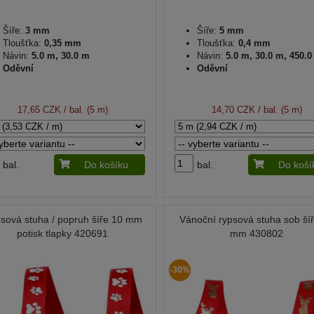
Šíře:
3 mm
Šíře:
5 mm
Tloušťka:
0,35 mm
Tloušťka:
0,4 mm
Návin:
5.0 m, 30.0 m
Návin:
5.0 m, 30.0 m, 450.
Oděvní
Oděvní
17,65 CZK
/ bal. (5 m)
14,70 CZK
/ bal. (5 m)
bal.
Do košíku
bal.
Do koší
sová stuha / popruh šíře 10 mm
Vánoční rypsová stuha sob ší
potisk tlapky 420691
mm 430802
-30%