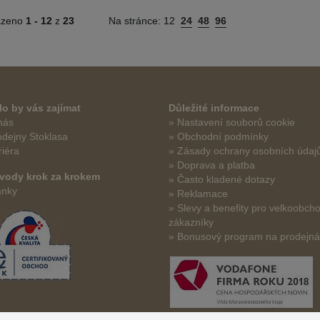
azeno
1 -
12
z
23
Na stránce:
12
24
48
96
o by vás zajímat
Důležité informace
nás
» Nastavení souborů cookie
odejny Stoklasa
» Obchodní podmínky
riéra
» Zásady ochrany osobních údaj
» Doprava a platba
vody krok za krokem
» Často kladené dotazy
ánky
» Reklamace
» Slevy a benefity pro velkoobch
zákazníky
» Bonusový program na prodejn