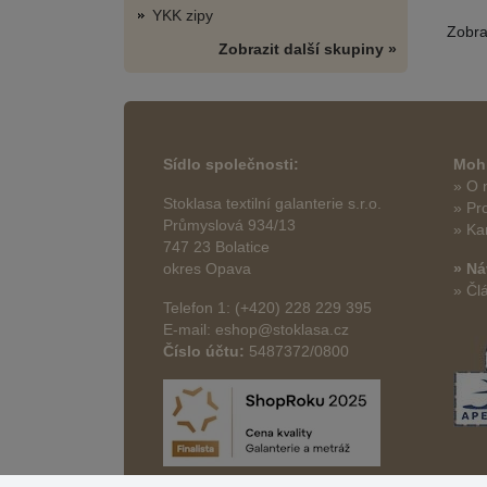
YKK zipy
Zobr
Zobrazit další skupiny »
Sídlo společnosti:
Mohl
» O 
Stoklasa textilní galanterie s.r.o.
» Pr
Průmyslová 934/13
» Ka
747 23 Bolatice
okres Opava
» Ná
» Čl
Telefon 1: (+420) 228 229 395
E-mail: eshop@stoklasa.cz
Číslo účtu:
5487372/0800