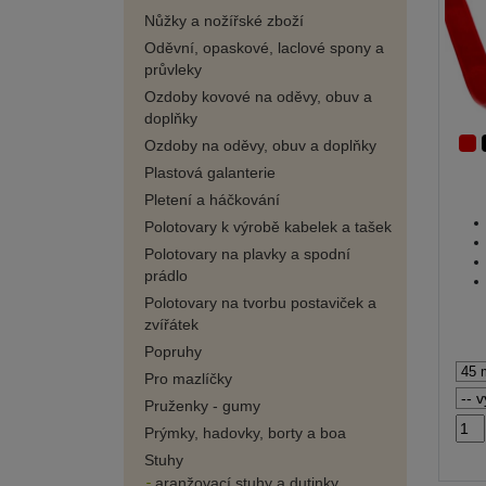
Nůžky a nožířské zboží
Oděvní, opaskové, laclové spony a
průvleky
Ozdoby kovové na oděvy, obuv a
doplňky
Ozdoby na oděvy, obuv a doplňky
Plastová galanterie
Pletení a háčkování
Polotovary k výrobě kabelek a tašek
Polotovary na plavky a spodní
prádlo
Polotovary na tvorbu postaviček a
zvířátek
Popruhy
Pro mazlíčky
Pruženky - gumy
Prýmky, hadovky, borty a boa
Stuhy
aranžovací stuhy a dutinky