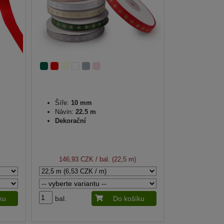
Šíře:
10 mm
Návin:
22.5 m
Dekorační
146,93 CZK
/ bal. (22,5 m)
ku
bal.
Do košíku