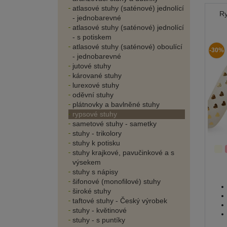
atlasové stuhy (saténové) jednolící
Ry
- jednobarevné
atlasové stuhy (saténové) jednolící
- s potiskem
atlasové stuhy (saténové) oboulící
-30%
- jednobarevné
jutové stuhy
kárované stuhy
lurexové stuhy
oděvní stuhy
plátnovky a bavlněné stuhy
rypsové stuhy
sametové stuhy - sametky
stuhy - trikolory
stuhy k potisku
stuhy krajkové, pavučinkové a s
výsekem
stuhy s nápisy
šifonové (monofilové) stuhy
široké stuhy
taftové stuhy - Český výrobek
stuhy - květinové
stuhy - s puntíky