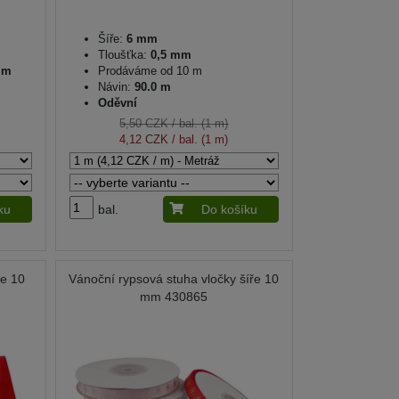
Šíře:
6 mm
Tloušťka:
0,5 mm
0 m
Prodáváme od 10 m
Návin:
90.0 m
Oděvní
5,50 CZK
/ bal. (1 m)
4,12 CZK
/ bal. (1 m)
ku
bal.
Do košíku
ře 10
Vánoční rypsová stuha vločky šíře 10
mm 430865