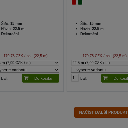
Šíře:
15 mm
Šíře:
15 mm
Návin:
22.5 m
Návin:
22.5 m
Dekorační
Dekorační
179,78 CZK
/ bal. (22,5 m)
179,78 CZK
/ bal. (22,5 m)
bal.
Do košíku
bal.
Do koší