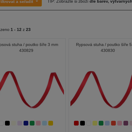
TIP: Zobrazte si zboží
dle barev, výtvarných
iltrovat a seřadit
azeno
1 -
12
z
23
psová stuha / poutko šíře 3 mm
Rypsová stuha / poutko šíře 
430829
430830