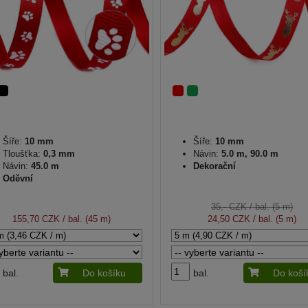
Šíře:
10 mm
Šíře:
10 mm
Tloušťka:
0,3 mm
Návin:
5.0 m, 90.0 m
Návin:
45.0 m
Dekorační
Oděvní
35,- CZK
/ bal. (5 m)
155,70 CZK
/ bal. (45 m)
24,50 CZK
/ bal. (5 m)
bal.
Do košíku
bal.
Do koší