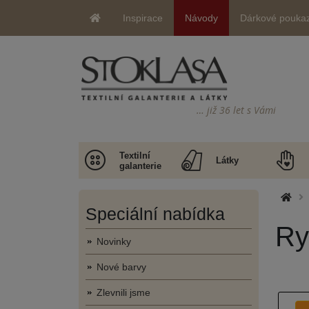
Inspirace
Návody
Dárkové pouka
… již 36 let s Vámi
Textilní
Látky
galanterie
Speciální nabídka
Ry
Novinky
Nové barvy
Zlevnili jsme