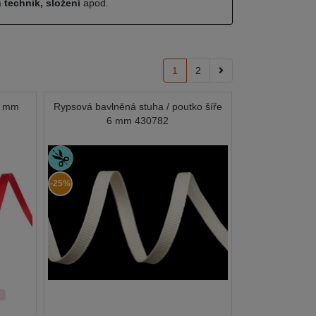
 technik, složení
apod.
1
2
5 mm
Rypsová bavlněná stuha / poutko šíře
6 mm 430782
-25%