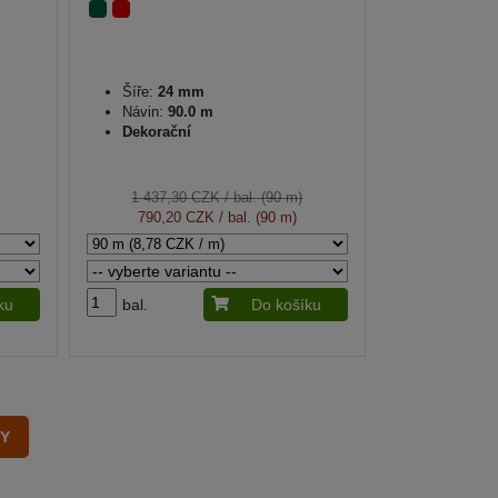
Šíře:
24 mm
Návin:
90.0 m
Dekorační
1 437,30 CZK
/ bal. (90 m)
790,20 CZK
/ bal. (90 m)
ku
bal.
Do košíku