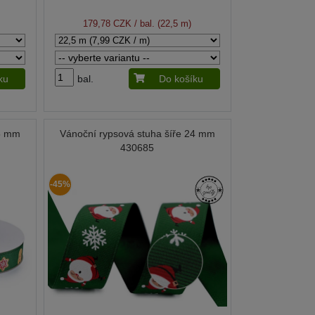
179,78 CZK
/ bal. (22,5 m)
ku
bal.
Do košíku
15 mm
Vánoční rypsová stuha šíře 24 mm
430685
-45%