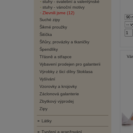
stuhy - svatební a valentýnské
stuhy - vánoční motivy
Zlevnili jsme (12)
Suché zipy
Šikmé proužky
Šitíčka
Šňůry, provázky a tkaničky
Špendlíky
Ván
Třásně a střapce
Vybavení prodejen pro galanterii
Výrobky z šicí dílny Stoklasa
Vyšívání
Vzorovky a krojovky
Záclonová galanterie
Zbytkový výprodej
Zipy
Látky
Tvoření a aranžování