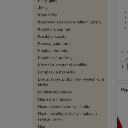
Flitry, glitry
Jehly
Kapesníky
Keprovky, pasovky a reflexní pásky
Knoflíky a zapínání
Košíky a kazety
Kovová galanterie
Krajky a madeiry
Krejčovské potřeby
Křestní a smuteční doplňky
Lampasy a paspulky
Lisy, pistony, průbojníky, výsečníky a
kleště
Ryp
Modistické potřeby
Náplety a manžety
Nažehlovací kamínky - hotfix
Nažehlovačky, nášivky, záplaty a
reflexní prvky
Nitě