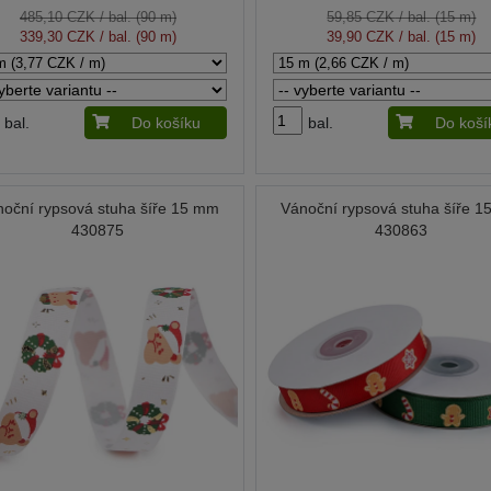
485,10 CZK
/ bal. (90 m)
59,85 CZK
/ bal. (15 m)
339,30 CZK
/ bal. (90 m)
39,90 CZK
/ bal. (15 m)
bal.
Do košíku
bal.
Do koší
oční rypsová stuha šíře 15 mm
Vánoční rypsová stuha šíře 
430875
430863