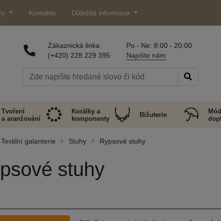
zy
Kontakty
Důležité informace
Zákaznická linka
Po - Ne: 8:00 - 20:00
(+420) 228 229 395
Napište nám
Tvoření
Korálky a
Mód
Bižuterie
a aranžování
komponenty
dop
Textilní galanterie
Stuhy
Rypsové stuhy
psové stuhy