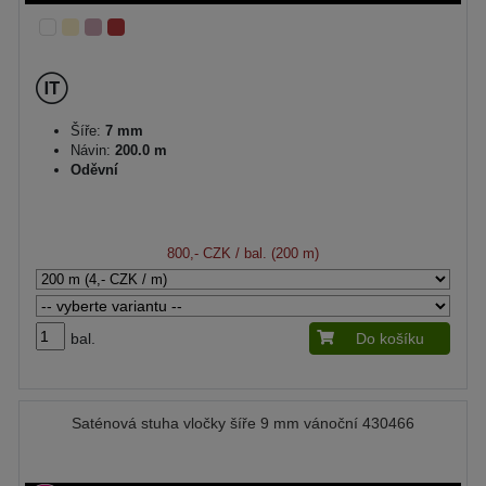
Šíře:
7 mm
Návin:
200.0 m
Oděvní
800,- CZK
/ bal. (200 m)
bal.
Do košíku
Saténová stuha vločky šíře 9 mm vánoční 430466