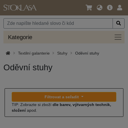
Jazyk
Hlavní
Přihl
/
nabídka
Měna
Kateg
Kategorie
Textilní galanterie
Stuhy
Oděvní stuhy
Oděvní stuhy
Filtrovat a seřadit
TIP: Zobrazte si zboží
dle barev, výtvarných technik,
složení
apod.