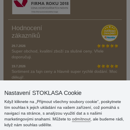
Hodnocení
zákazníků
29.7.2026
Super obchod, kvalitní zboží za slušné ceny. Vřele
doporučuji.
19.7.2026
Sortiment za fajn ceny a hlavně super rychlé dodání. Moc
děkuji!.
» Aktuálně 19084 recenzí
Nastavení STOKLASA Cookie
* Recenze neověřujeme
Když kliknete na „Přijmout všechny soubory cookie“, poskytnete
tím souhlas k jejich ukládání na vašem zařízení, což pomáhá s
navigací na stránce, s analýzou využití dat a s našimi
marketingovými snahami. Můžete to
odmítnout
, ale budeme rádi,
když nám souhlas udělíte.