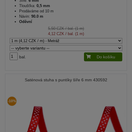
Šíře:
6 mm
Tloušťka:
0,5 mm
Prodáváme od 10 m
Návin:
90.0 m
Oděvní
5,50 CZK
/ bal. (1 m)
4,12 CZK
/ bal. (1 m)
bal.
Do košíku
Saténová stuha s puntíky šíře 6 mm 430592
-10%