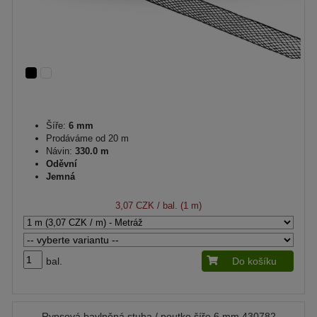
Šíře:
6 mm
Prodáváme od 20 m
Návin:
330.0 m
Oděvní
Jemná
3,07 CZK
/ bal. (1 m)
bal.
Do košíku
Rypsová bavlněná stuha / poutko šíře 6 mm 430782