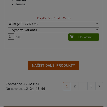
Jemná
117,45 CZK
/ bal. (45 m)
bal.
Do košíku
Zobrazeno
1 -
12
z
54
1
2
...
5
Na stránce:
12
24
48
96