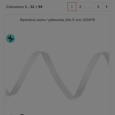
Zobrazeno
1 -
12
z
54
1
2
...
5
Bavlněná stuha / plátnovka šíře 5 mm 320478