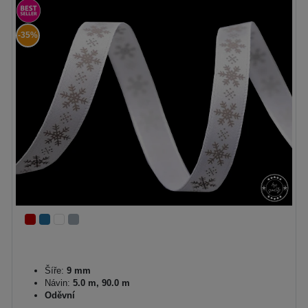
-35%
Šíře:
9 mm
Návin:
5.0 m, 90.0 m
Oděvní