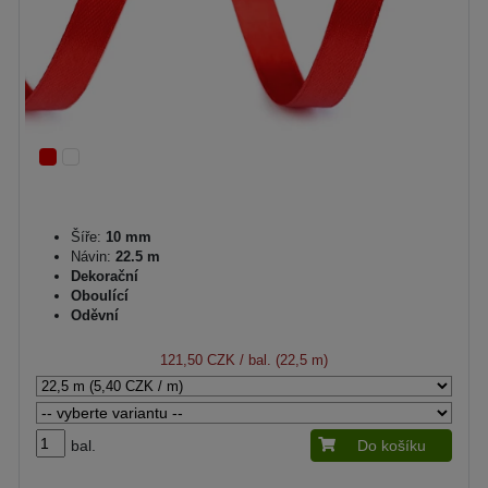
Šíře:
10 mm
Návin:
22.5 m
Dekorační
Oboulící
Oděvní
121,50 CZK
/ bal. (22,5 m)
bal.
Do košíku