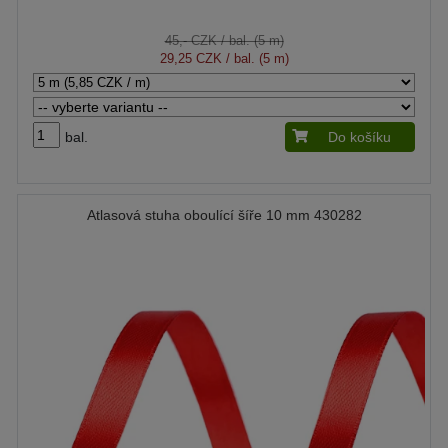
45,- CZK
/ bal. (5 m)
29,25 CZK
/ bal. (5 m)
bal.
Do košíku
Atlasová stuha oboulící šíře 10 mm 430282