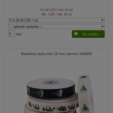
51,10 CZK
/ bal. (5 m)
46,- CZK
/ bal. (5 m)
bal.
Do košíku
Bavlněná stuha šíře 15 mm vánoční 430858