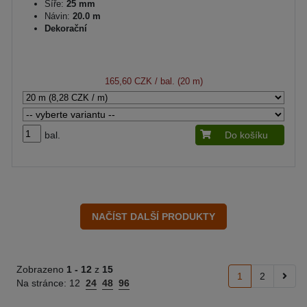
Šíře:
25 mm
Návin:
20.0 m
Dekorační
165,60 CZK
/ bal. (20 m)
bal.
Do košíku
Zobrazeno
1 -
12
z
15
1
2
Na stránce:
12
24
48
96