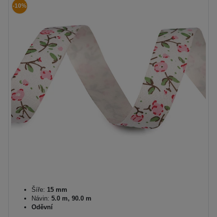
-10%
Šíře:
15 mm
Návin:
5.0 m, 90.0 m
Oděvní