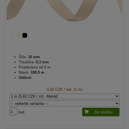
Šíře:
10 mm
Tloušťka:
0,3 mm
Prodáváme od 5 m
Návin:
100.0 m
Oděvní
5,62 CZK
/ bal. (1 m)
bal.
Do košíku