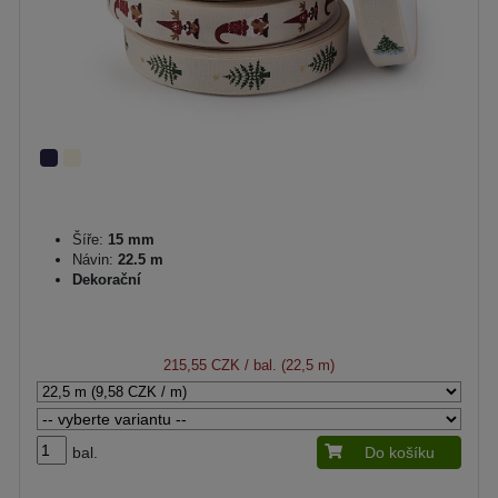
Šíře:
15 mm
Návin:
22.5 m
Dekorační
215,55 CZK
/ bal. (22,5 m)
bal.
Do košíku