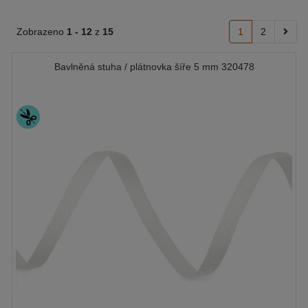
Zobrazeno
1 -
12
z
15
1
2
Bavlněná stuha / plátnovka šíře 5 mm 320478