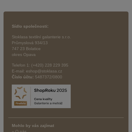
Sídlo společnosti:
Stoklasa textilní galanterie s.r.o.
Průmyslová 934/13
747 23 Bolatice
okres Opava
Telefon 1: (+420) 228 229 395
E-mail: eshop@stoklasa.cz
Číslo účtu:
5487372/0800
Mohlo by vás zajímat
» O nás