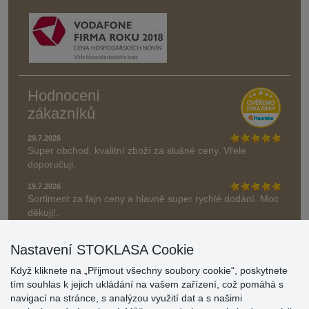
Hodnocení
zákazníků
29.7.2026
Super obchod, kvalitní zboží za slušné ceny. Vřele
doporučuji.
19.7.2026
Sortiment za fajn ceny a hlavně super rychlé dodání. Moc
děkuji!.
» Aktuálně 19084 recenzí
Nastavení STOKLASA Cookie
* Recenze neověřujeme
Když kliknete na „Přijmout všechny soubory cookie“, poskytnete
tím souhlas k jejich ukládání na vašem zařízení, což pomáhá s
navigací na stránce, s analýzou využití dat a s našimi