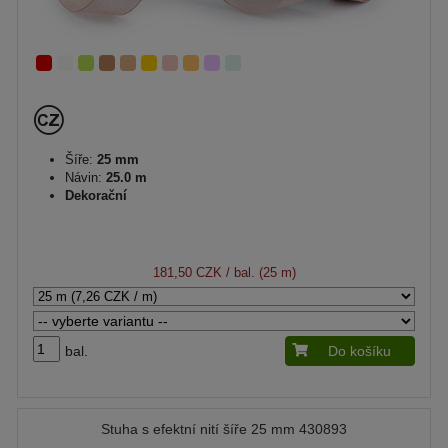
Šíře:
25 mm
Návin:
25.0 m
Dekorační
181,50 CZK
/ bal. (25 m)
bal.
Do košíku
Stuha s efektní nití šíře 25 mm 430893