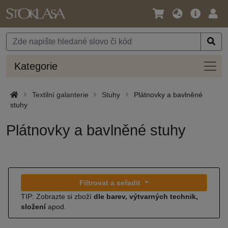
Jazyk
Hlavní
Přihl
/
nabídka
Měna
Kateg
Kategorie
Textilní galanterie
Stuhy
Plátnovky a bavlněné
stuhy
Plátnovky a bavlněné stuhy
Filtrovat a seřadit
TIP: Zobrazte si zboží
dle barev, výtvarných technik,
složení
apod.