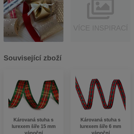
VÍCE INSPIRACÍ
Související zboží
Károvaná stuha s
Károvaná stuha s
lurexem šíře 15 mm
lurexem šíře 6 mm
vánoční
vánoční