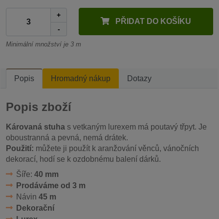
+
PŘIDAT DO KOŠÍKU
-
Minimální množství je 3 m
Popis
Hromadný nákup
Dotazy
Popis zboží
Károvaná stuha
s vetkaným lurexem má poutavý třpyt. Je
oboustranná a pevná, nemá drátek.
Použití:
můžete ji použít k aranžování věnců, vánočních
dekorací, hodí se k ozdobnému balení dárků.
Šíře:
40 mm
Prodáváme od 3 m
Návin
45 m
Dekorační