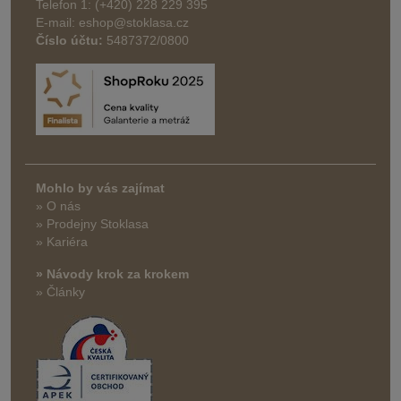
Telefon 1: (+420) 228 229 395
E-mail: eshop@stoklasa.cz
Číslo účtu:
5487372/0800
Mohlo by vás zajímat
» O nás
» Prodejny Stoklasa
» Kariéra
» Návody krok za krokem
» Články