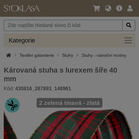
Jazyk
Hlavní
Přihl
/
nabídka
Měna
Kateg
Kategorie
Textilní galanterie
Stuhy
Stuhy - vánoční motivy
Károvaná stuha s lurexem šíře 40
mm
Kód:
430816_267893_148961
2 zelená tmavá - zlatá