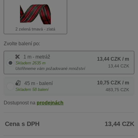
2 zelená tmavá - zlatá
Zvolte balení po:
1 m - metráž
13,44 CZK
/ m
Skladem
2635
m
13,44 CZK
Ustřihneme vám požadované množství
10,75 CZK
/ m
45 m - balení
Skladem
58
balení
483,75 CZK
Dostupnost na
prodejnách
Cena s DPH
13,44 CZK