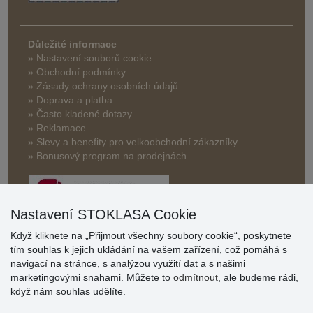
Důležité informace
» Nastavení souborů cookie
» Obchodní podmínky
» Zásady ochrany osobních údajů
» Doprava a platba
» Často kladené dotazy
» Reklamace
» Slevy a benefity pro velkoobchodní zákazníky
» Bonusový program na prodejnách
Nastavení STOKLASA Cookie
Když kliknete na „Přijmout všechny soubory cookie“, poskytnete
tím souhlas k jejich ukládání na vašem zařízení, což pomáhá s
Hodnocení
navigací na stránce, s analýzou využití dat a s našimi
zákazníků
marketingovými snahami. Můžete to
odmítnout
, ale budeme rádi,
když nám souhlas udělíte.
29.7.2026