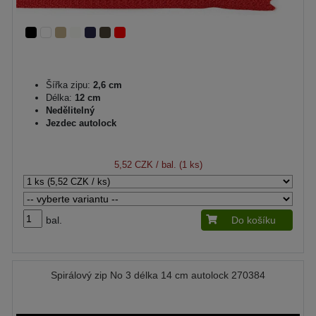
Šířka zipu:
2,6 cm
Délka:
12 cm
Nedělitelný
Jezdec autolock
5,52 CZK
/ bal. (1 ks)
bal.
Do košíku
Spirálový zip No 3 délka 14 cm autolock 270384