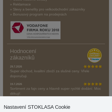
» Reklamace
» Slevy a benefity pro velkoobchodní zákazníky
» Bonusový program na prodejnách
Hodnocení
zákazníků
29.7.2026
Super obchod, kvalitní zboží za slušné ceny. Vřele
doporučuji.
19.7.2026
Sortiment za fajn ceny a hlavně super rychlé dodání. Moc
děkuji!.
» Aktuálně 19084 recenzí
Nastavení STOKLASA Cookie
* Recenze neověřujeme