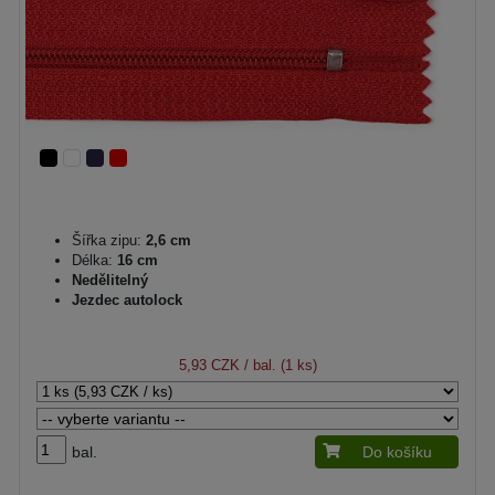
Šířka zipu:
2,6 cm
Délka:
16 cm
Nedělitelný
Jezdec autolock
5,93 CZK
/ bal. (1 ks)
bal.
Do košíku