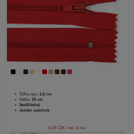
Šířka zipu:
2,6 cm
Délka:
20 cm
Nedělitelný
Jezdec autolock
6,34 CZK
/ bal. (1 ks)