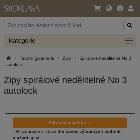
Jazyk
Hlavní
Přihl
/
nabídka
Měna
Kateg
Kategorie
Textilní galanterie
Zipy
Spirálové nedělitelné No 3
autolock
Zipy spirálové nedělitelné No 3
autolock
Filtrovat a seřadit
TIP: Zobrazte si zboží
dle barev, výtvarných technik,
složení
apod.