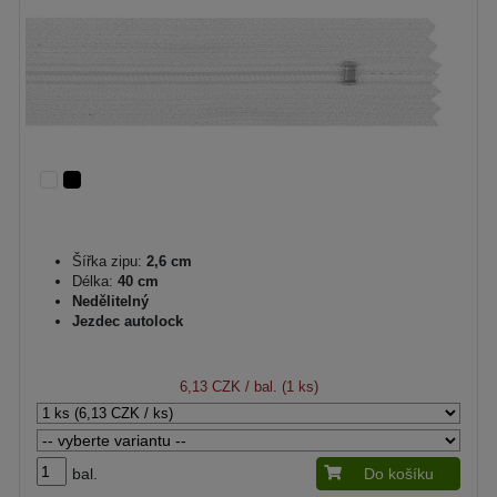
Šířka zipu:
2,6 cm
Délka:
40 cm
Nedělitelný
Jezdec autolock
6,13 CZK
/ bal. (1 ks)
bal.
Do košíku