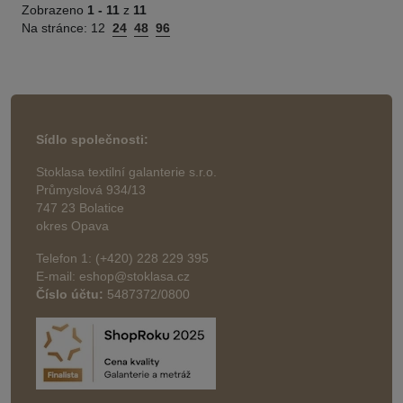
Zobrazeno
1 -
11
z
11
Na stránce:
12
24
48
96
Sídlo společnosti:
Stoklasa textilní galanterie s.r.o.
Průmyslová 934/13
747 23 Bolatice
okres Opava
Telefon 1: (+420) 228 229 395
E-mail: eshop@stoklasa.cz
Číslo účtu:
5487372/0800