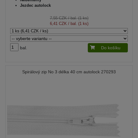
Jezdec autolock
7,55 CZK
/ bal. (1 ks)
6,41 CZK
/ bal. (1 ks)
bal.
Do košíku
Spirálový zip No 3 délka 40 cm autolock 270293