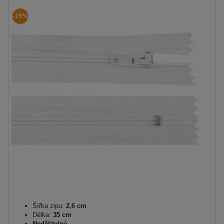
-15%
Šířka zipu:
2,6 cm
Délka:
35 cm
Nedělitelný