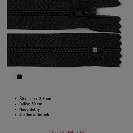
Šířka zipu:
2,6 cm
Délka:
50 cm
Nedělitelný
Jezdec autolock
7,16 CZK
/ bal. (1 ks)