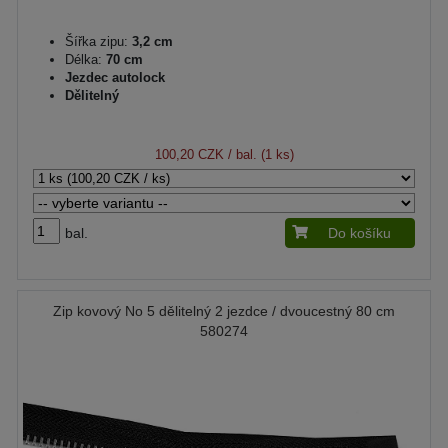
Šířka zipu:
3,2 cm
Délka:
70 cm
Jezdec autolock
Dělitelný
100,20 CZK
/ bal. (1 ks)
bal.
Do košíku
Zip kovový No 5 dělitelný 2 jezdce / dvoucestný 80 cm
580274