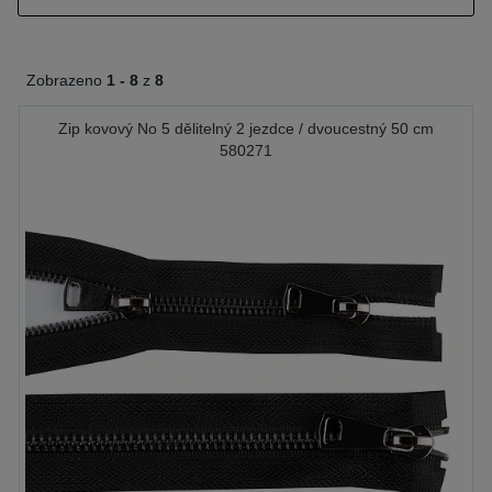
Zobrazeno
1 -
8
z
8
Zip kovový No 5 dělitelný 2 jezdce / dvoucestný 50 cm
580271