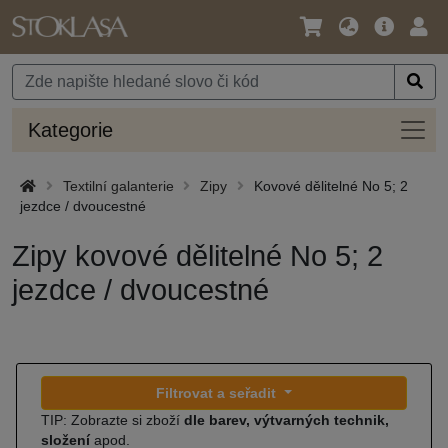
Jazyk
Hlavní
Přihl
/
nabídka
Měna
Kateg
Kategorie
Textilní galanterie
Zipy
Kovové dělitelné No 5; 2
jezdce / dvoucestné
Zipy kovové dělitelné No 5; 2
jezdce / dvoucestné
Filtrovat a seřadit
TIP: Zobrazte si zboží
dle barev, výtvarných technik,
složení
apod.