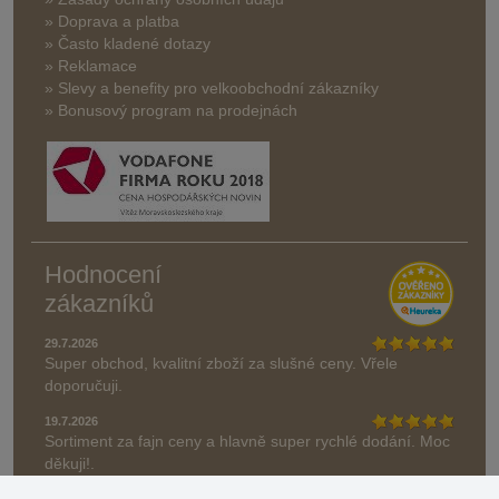
» Doprava a platba
» Často kladené dotazy
» Reklamace
» Slevy a benefity pro velkoobchodní zákazníky
» Bonusový program na prodejnách
Hodnocení
zákazníků
29.7.2026
Super obchod, kvalitní zboží za slušné ceny. Vřele
doporučuji.
19.7.2026
Sortiment za fajn ceny a hlavně super rychlé dodání. Moc
děkuji!.