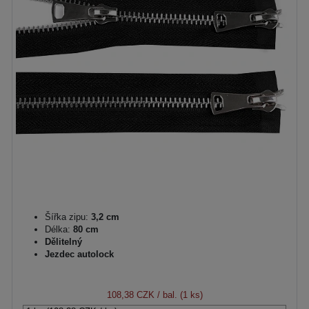
Šířka zipu:
3,2 cm
Délka:
80 cm
Dělitelný
Jezdec autolock
108,38 CZK
/ bal. (1 ks)