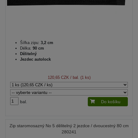
Šířka zipu:
3,2 cm
Délka:
90 cm
Dělitelný
Jezdec autolock
120,65 CZK
/ bal. (1 ks)
bal.
Do košíku
Zip staromosazný No 5 dělitelný 2 jezdce / dvoucestný 80 cm
280241