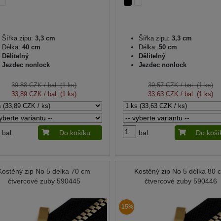
Šířka zipu:
3,3 cm
Šířka zipu:
3,3 cm
Délka:
40 cm
Délka:
50 cm
Dělitelný
Dělitelný
Jezdec nonlock
Jezdec nonlock
39,88 CZK
/ bal. (1 ks)
39,57 CZK
/ bal. (1 ks)
33,89 CZK
/ bal. (1 ks)
33,63 CZK
/ bal. (1 ks)
bal.
Do košíku
bal.
Do koší
Kostěný zip No 5 délka 70 cm
Kostěný zip No 5 délka 80 
čtvercové zuby 590445
čtvercové zuby 590446
-15%