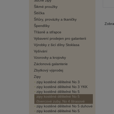
Suché zipy
Šikmé proužky
Šitíčka
Šňůry, provázky a tkaničky
Zobr
Špendlíky
Třásně a střapce
Vybavení prodejen pro galanterii
Výrobky z šicí dílny Stoklasa
Vyšívání
Vzorovky a krojovky
Záclonová galanterie
Zbytkový výprodej
Zipy
zipy kostěné dělitelné No 3
zipy kostěné dělitelné No 3 YKK
zipy kostěné dělitelné No 5
zipy kostěné dělitelné No 5
čtvercové zuby, No 4 štrasové
zipy kostěné dělitelné No 5 duhové
zipy kostěné dělitelné No 5