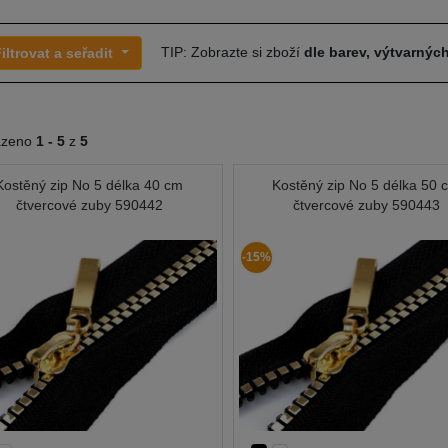
TIP: Zobrazte si zboží
dle barev, výtvarných
iltrovat a seřadit
azeno
1 -
5
z
5
Kostěný zip No 5 délka 40 cm
Kostěný zip No 5 délka 50 
čtvercové zuby 590442
čtvercové zuby 590443
-15%