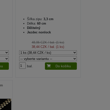
Šířka zipu:
3,3 cm
Délka:
60 cm
Dělitelný
Jezdec nonlock
48,06 CZK
/ bal. (1 ks)
38,44 CZK
/ bal. (1 ks)
ku
bal.
Do košíku
cm