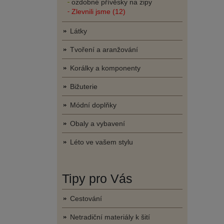
ozdobné přívěsky na zipy
Zlevnili jsme (12)
Látky
Tvoření a aranžování
Korálky a komponenty
Bižuterie
Módní doplňky
Obaly a vybavení
Léto ve vašem stylu
Tipy pro Vás
Cestování
Netradiční materiály k šití