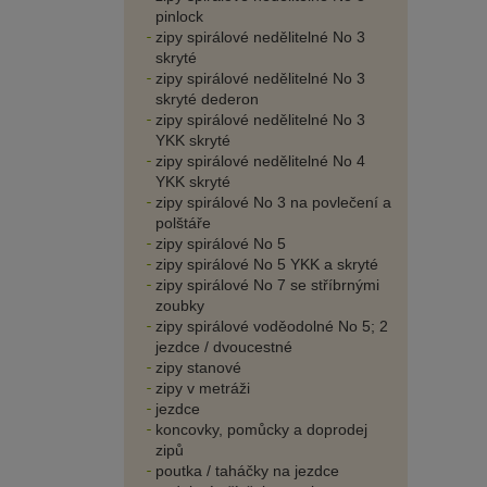
pinlock
zipy spirálové nedělitelné No 3
skryté
zipy spirálové nedělitelné No 3
skryté dederon
zipy spirálové nedělitelné No 3
YKK skryté
zipy spirálové nedělitelné No 4
YKK skryté
zipy spirálové No 3 na povlečení a
polštáře
zipy spirálové No 5
zipy spirálové No 5 YKK a skryté
zipy spirálové No 7 se stříbrnými
zoubky
zipy spirálové voděodolné No 5; 2
jezdce / dvoucestné
zipy stanové
zipy v metráži
jezdce
koncovky, pomůcky a doprodej
zipů
poutka / taháčky na jezdce