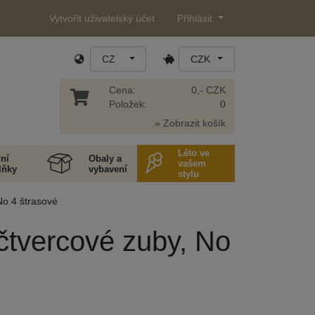
Vytvořit uživatelský účet
Přihlásit
CZ
CZK
Cena:
0,- CZK
Položek:
0
» Zobrazit košík
Léto ve
ní
Obaly a
vašem
lňky
vybavení
stylu
No 4 štrasové
 čtvercové zuby, No