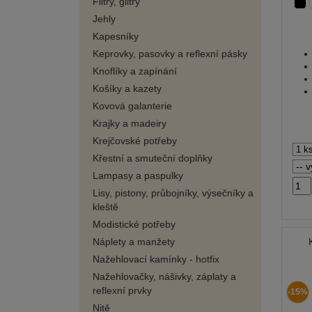
Flitry, glitry
Jehly
Kapesníky
Keprovky, pasovky a reflexní pásky
Knoflíky a zapínání
Košíky a kazety
Kovová galanterie
Krajky a madeiry
Krejčovské potřeby
Křestní a smuteční doplňky
Lampasy a paspulky
Lisy, pistony, průbojníky, výsečníky a
kleště
Modistické potřeby
Náplety a manžety
Nažehlovací kamínky - hotfix
Nažehlovačky, nášivky, záplaty a
reflexní prvky
-15%
Nitě