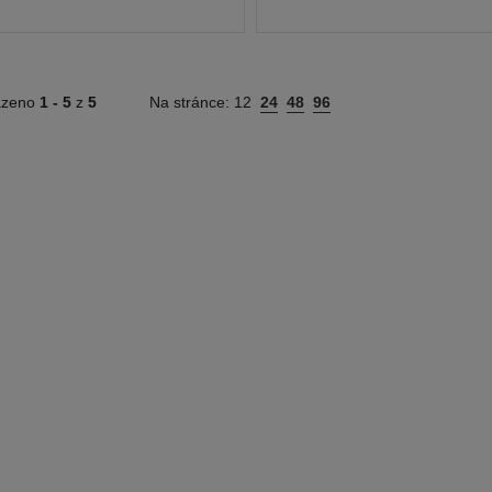
azeno
1 -
5
z
5
Na stránce:
12
24
48
96