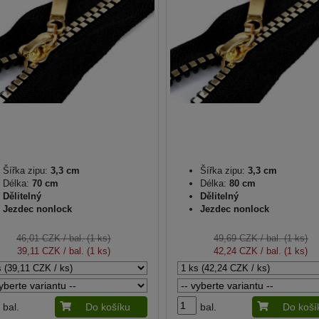
Šířka zipu:
3,3 cm
Šířka zipu:
3,3 cm
Délka:
70 cm
Délka:
80 cm
Dělitelný
Dělitelný
Jezdec nonlock
Jezdec nonlock
46,01 CZK
/ bal. (1 ks)
49,69 CZK
/ bal. (1 ks)
39,11 CZK
/ bal. (1 ks)
42,24 CZK
/ bal. (1 ks)
bal.
Do košíku
bal.
Do koší