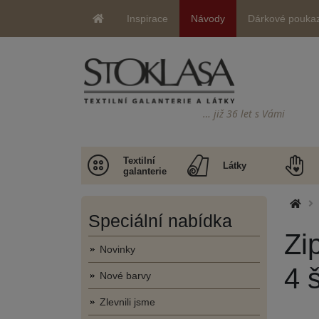
Inspirace
Návody
Dárkové pouka
… již 36 let s Vámi
Textilní
Látky
galanterie
Speciální nabídka
Zi
Novinky
4 
Nové barvy
Zlevnili jsme