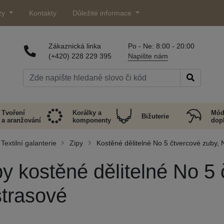
zy
Kontakty
Důležité informace
Zákaznická linka
Po - Ne: 8:00 - 20:00
(+420) 228 229 395
Napište nám
Tvoření
Korálky a
Mód
Bižuterie
a aranžování
komponenty
dop
Textilní galanterie
Zipy
Kostěné dělitelné No 5 čtvercové zuby, 
py kostěné dělitelné No 5
štrasové