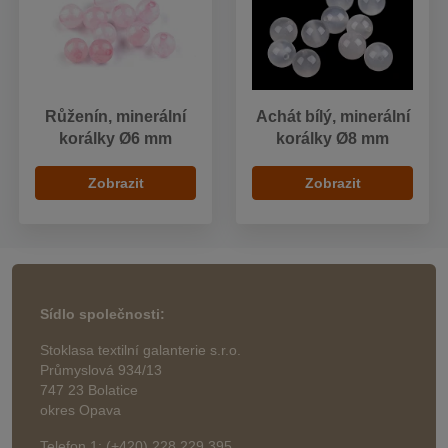
Růženín, minerální
Achát bílý, minerální
korálky Ø6 mm
korálky Ø8 mm
Zobrazit
Zobrazit
Sídlo společnosti:
Stoklasa textilní galanterie s.r.o.
Průmyslová 934/13
747 23 Bolatice
okres Opava
Telefon 1: (+420) 228 229 395