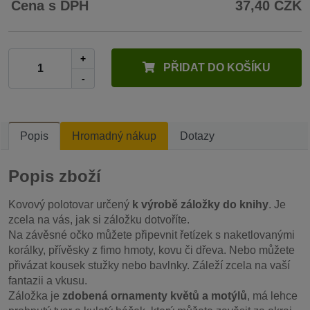
Cena s DPH
37,40 CZK
+
PŘIDAT DO KOŠÍKU
-
Popis
Hromadný nákup
Dotazy
Popis zboží
Kovový polotovar určený
k výrobě záložky do knihy
. Je
zcela na vás, jak si záložku dotvoříte.
Na závěsné očko můžete připevnit řetízek s naketlovanými
korálky, přívěsky z fimo hmoty, kovu či dřeva. Nebo můžete
přivázat kousek stužky nebo bavlnky. Záleží zcela na vaší
fantazii a vkusu.
Záložka je
zdobená ornamenty květů a motýlů
, má lehce