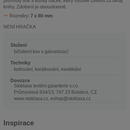
prohnutý tvar a kulatý háček, který můžete zavěsit za okraj
knihy. Zdobení je oboustranné.
Rozměry:
7 x 80 mm
NENÍ HRAČKA
Složení
bižuterní kov s galvanizací
Techniky
ketlování, korálkování, navlékání
Dovozce
Stoklasa textilní galanterie s.r.o.
Průmyslová 934/13, 747 23 Bolatice, CZ
www.stoklasa.cz, eshop@stoklasa.cz
Inspirace