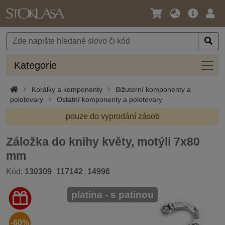
Jazyk
Hlavní
Přihl
/
nabídka
Měna
Kateg
Kategorie
Korálky a komponenty
Bižuterní komponenty a
polotovary
Ostatní komponenty a polotovary
pouze do vyprodání zásob
Záložka do knihy květy, motýli 7x80
mm
Kód:
130309_117142_14996
platina - s patinou
-60%