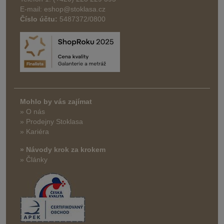
E-mail: eshop@stoklasa.cz
Číslo účtu:
5487372/0800
Mohlo by vás zajímat
» O nás
» Prodejny Stoklasa
» Kariéra
» Návody krok za krokem
» Články