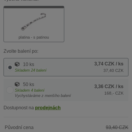
platina - s patinou
Zvolte balení po:
3,74 CZK
/ ks
10 ks
Skladem
24
balení
37,40 CZK
50 ks
3,36 CZK
/ ks
Skladem
4
balení
168,- CZK
Vychystáváme z menšího balení
Dostupnost na
prodejnách
Původní cena
93,40 CZK