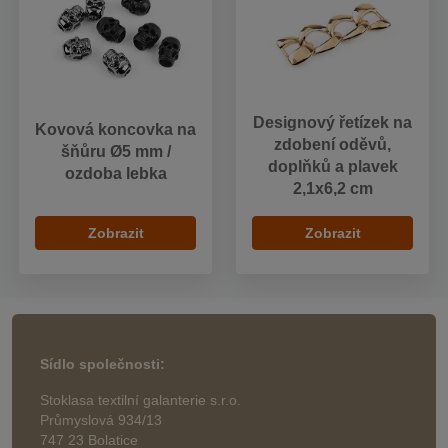
Designový řetízek na
Kovová koncovka na
zdobení oděvů,
šňůru Ø5 mm /
doplňků a plavek
ozdoba lebka
2,1x6,2 cm
Zobrazit
Zobrazit
Sídlo společnosti:
Stoklasa textilní galanterie s.r.o.
Průmyslová 934/13
747 23 Bolatice