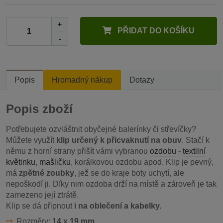
+
PŘIDAT DO KOŠÍKU
-
Popis
Hromadný nákup
Dotazy
Popis zboží
Potřebujete ozvláštnit obyčejné balerínky či střevíčky?
Můžete využít
klip určený k přicvaknutí na obuv
. Stačí k
němu z horní strany přišít vámi vybranou
ozdobu
-
textilní
květinku
,
mašličku
, korálkovou ozdobu apod. Klip je pevný,
má
zpětné zoubky
, jež se do kraje boty uchytí, ale
nepoškodí ji. Díky nim ozdoba drží na místě a zároveň je tak
zamezeno její ztrátě.
Klip se dá připnout
i na oblečení a kabelky.
Rozměry:
14 x 19 mm