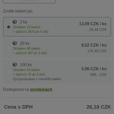
Zvolte balení po:
2 ks
13,09 CZK
/ ks
Skladem
13
balení
26,18 CZK
+ dalších
3975
do 5 dnů
20 ks
8,52 CZK
/ ks
Skladem
96
balení
170,40 CZK
+ dalších
397
do 5 dnů
100 ks
5,96 CZK
/ ks
Skladem
19
balení
+ dalších
79
do 5 dnů
596,- CZK
Vychystáváme z menšího balení
Dostupnost na
prodejnách
Cena s DPH
26,18 CZK