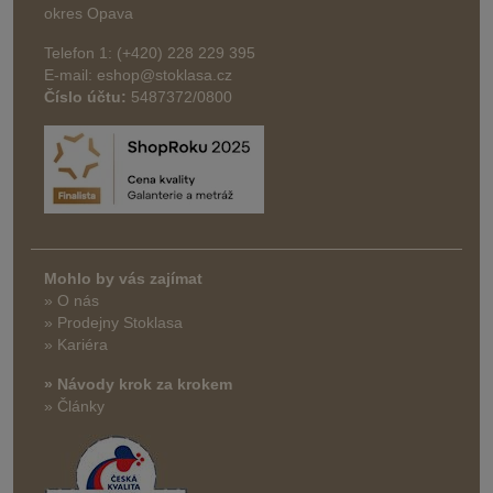
okres Opava
Telefon 1: (+420) 228 229 395
E-mail: eshop@stoklasa.cz
Číslo účtu:
5487372/0800
Mohlo by vás zajímat
» O nás
» Prodejny Stoklasa
» Kariéra
» Návody krok za krokem
» Články