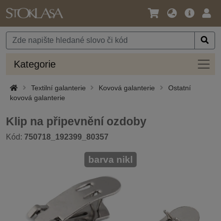
Jazyk
Hlavní
Přihl
/
nabídka
Měna
Kateg
Kategorie
Textilní galanterie
Kovová galanterie
Ostatní
kovová galanterie
Klip na připevnění ozdoby
Kód:
750718_192399_80357
barva nikl