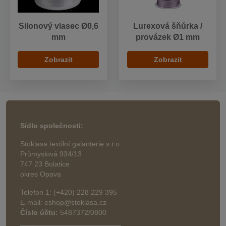
Silonový vlasec Ø0,6
Lurexová šňůrka /
mm
provázek Ø1 mm
Zobrazit
Zobrazit
Sídlo společnosti:
Stoklasa textilní galanterie s.r.o.
Průmyslová 934/13
747 23 Bolatice
okres Opava
Telefon 1: (+420) 228 229 395
E-mail: eshop@stoklasa.cz
Číslo účtu:
5487372/0800