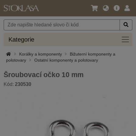
Jazyk
Hlavní
Přihl
/
nabídka
Měna
Kateg
Kategorie
Korálky a komponenty
Bižuterní komponenty a
polotovary
Ostatní komponenty a polotovary
Šroubovací očko 10 mm
Kód:
230530