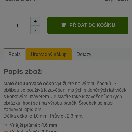
+
PŘIDAT DO KOŠÍKU
-
Popis
Hromadný nákup
Dotazy
Popis zboží
Malé šroubovacé očko
využijete na výrobu šperků. S
oblibou se používá k zavěšení malých skleněných lahviček
s korkovým uzávěrem. Je skvělé také k zavěšení lehkých
obrázků, hodí se i na výrobu baněk. Šroubek se musí
zafixovat lepidlem.
Délka očka je 10 mm. Průvlek 2,3 mm.
Vnější průměr:
4,6 mm
Vnitřní průměr:
2,3 mm