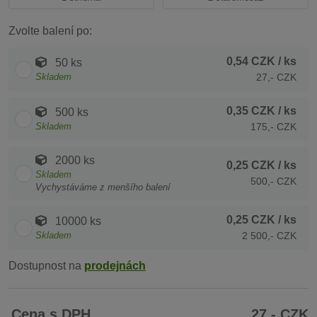
Zvolte balení po:
0,54 CZK
/ ks
50 ks
Skladem
27,- CZK
0,35 CZK
/ ks
500 ks
Skladem
175,- CZK
2000 ks
0,25 CZK
/ ks
Skladem
500,- CZK
Vychystáváme z menšího balení
0,25 CZK
/ ks
10000 ks
Skladem
2 500,- CZK
Dostupnost na
prodejnách
Cena s DPH
27,- CZK