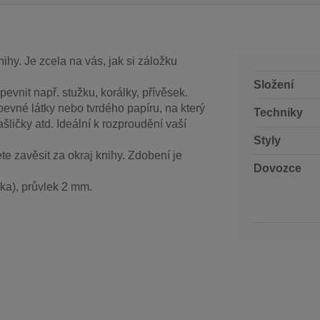
hy. Je zcela na vás, jak si záložku
Složení
pevnit např. stužku, korálky, přívěsek.
pevné látky nebo tvrdého papíru, na který
Techniky
šličky atd. Ideální k rozproudění vaší
Styly
e zavěsit za okraj knihy. Zdobení je
Dovozce
lka), průvlek 2 mm.