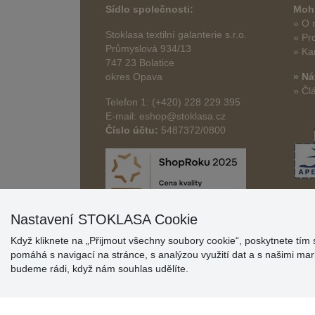
Sídlo společnosti:
Mohl
» O 
Stoklasa textilní galanterie s.r.o.
» Pr
Průmyslová 934/13
» Ka
747 23 Bolatice
okres Opava
» Ná
» Čl
Telefon 1: (+420) 228 229 395
E-mail: eshop@stoklasa.cz
Číslo účtu:
5487372/0800
Nastavení STOKLASA Cookie
Když kliknete na „Přijmout všechny soubory cookie“, poskytnete tím 
pomáhá s navigací na stránce, s analýzou využití dat a s našimi m
budeme rádi, když nám souhlas udělíte.