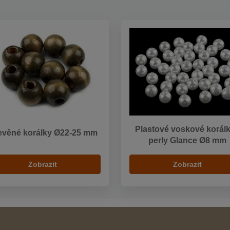
Plastové voskové korálk
evěné korálky Ø22-25 mm
perly Glance Ø8 mm
Zobrazit
Zobrazit