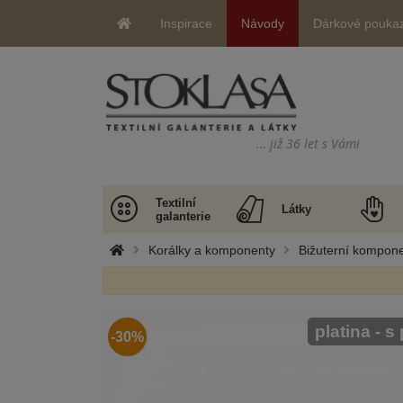
Inspirace
Návody
Dárkové pouka
… již 36 let s Vámi
Textilní
Látky
galanterie
Korálky a komponenty
Bižuterní kompone
platina - s
-30%