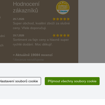
Hodnocení
zákazníků
ů
29.7.2026
Super obchod, kvalitní zboží za slušné
ceny. Vřele doporučuji.
odní
19.7.2026
Sortiment za fajn ceny a hlavně super
rychlé dodání. Moc děkuji!.
ách
» Aktuálně 19084 recenzí
* Recenze neověřujeme
Nastavení souborů cookie
Přijmout všechny soubory cookie