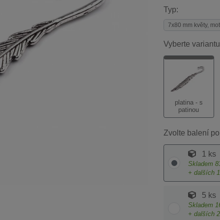
Typ:
7x80 mm květy, mot
Vyberte variantu
platina - s
patinou
Zvolte balení po
1 ks
Skladem
8
+ dalších
1
5 ks
Skladem
1
+ dalších
2