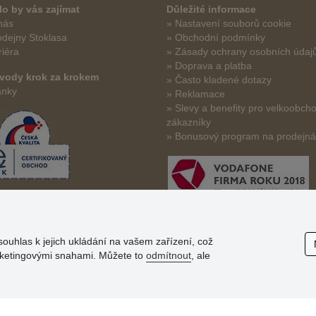
o by vás zajímat
Důležité informace
nás
» Nastavení souborů cookie
odejny Stoklasa
» Obchodní podmínky
riéra
» Zásady ochrany osobních údaj
» Doprava a platba
vody krok za krokem
» Často kladené dotazy
ánky
» Reklamace
» Slevy a benefity pro velkoobch
zákazníky
» Bonusový program na prodejn
souhlas k jejich ukládání na vašem zařízení, což
arketingovými snahami. Můžete to
odmítnout
, ale
© Stoklasa textilní galanterie s.r.o. 2026.