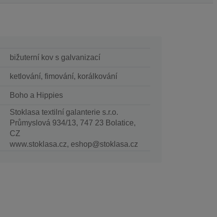
bižuterní kov s galvanizací
ketlování, fimování, korálkování
Boho a Hippies
Stoklasa textilní galanterie s.r.o.
Průmyslová 934/13, 747 23 Bolatice,
CZ
www.stoklasa.cz, eshop@stoklasa.cz