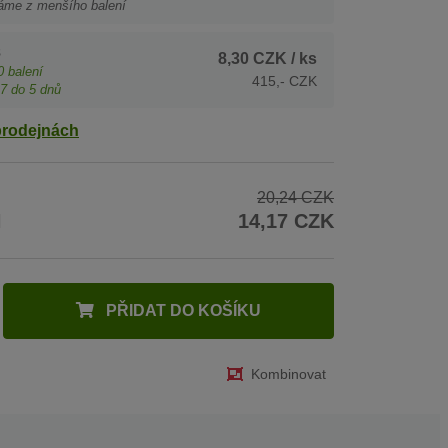
áme z menšího balení
s
8,30 CZK
/ ks
0
balení
415,- CZK
7
do 5 dnů
prodejnách
20,24 CZK
H
14,17 CZK
PŘIDAT DO KOŠÍKU
Kombinovat