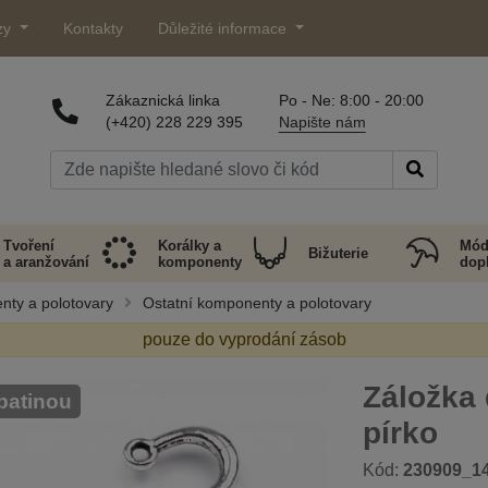
zy
Kontakty
Důležité informace
Zákaznická linka
Po - Ne: 8:00 - 20:00
(+420) 228 229 395
Napište nám
Tvoření
Korálky a
Mód
Bižuterie
a aranžování
komponenty
dop
nty a polotovary
Ostatní komponenty a polotovary
pouze do vyprodání zásob
Záložka
 patinou
pírko
Kód:
230909_1