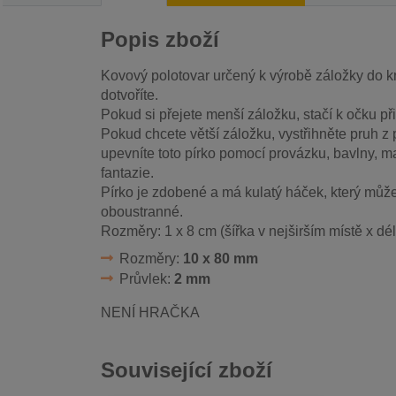
Popis zboží
Kovový polotovar určený k výrobě záložky do kni
dotvoříte.
Pokud si přejete menší záložku, stačí k očku při
Pokud chcete větší záložku, vystřihněte pruh z 
upevníte toto pírko pomocí provázku, bavlny, ma
fantazie.
Pírko je zdobené a má kulatý háček, který můžet
oboustranné.
Rozměry: 1 x 8 cm (šířka v nejširším místě x dé
Rozměry:
10 x 80 mm
Průvlek:
2 mm
NENÍ HRAČKA
Související zboží