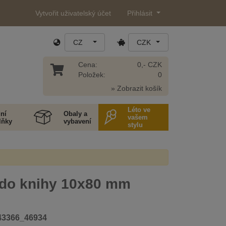
Vytvořit uživatelský účet
Přihlásit
CZ
CZK
Cena:
0,- CZK
Položek:
0
» Zobrazit košík
Léto ve
ní
Obaly a
vašem
lňky
vybavení
stylu
 do knihy 10x80 mm
43366_46934