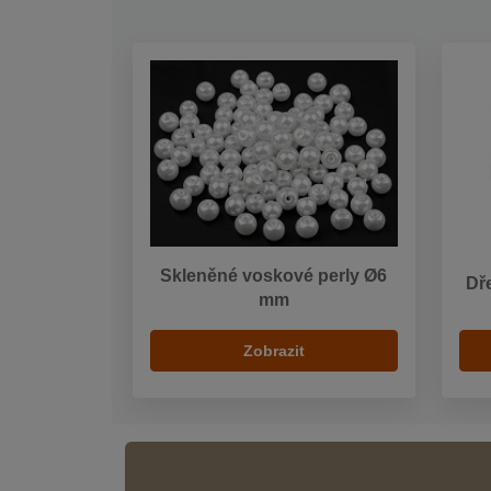
Skleněné voskové perly Ø6
Dř
mm
Zobrazit