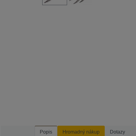
Popis
Hromadný nákup
Dotazy