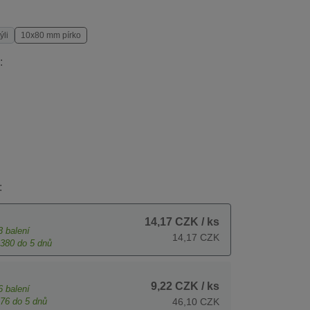
ýli
10x80 mm pírko
:
:
14,17 CZK
/ ks
3
balení
14,17 CZK
380
do 5 dnů
9,22 CZK
/ ks
6
balení
76
do 5 dnů
46,10 CZK