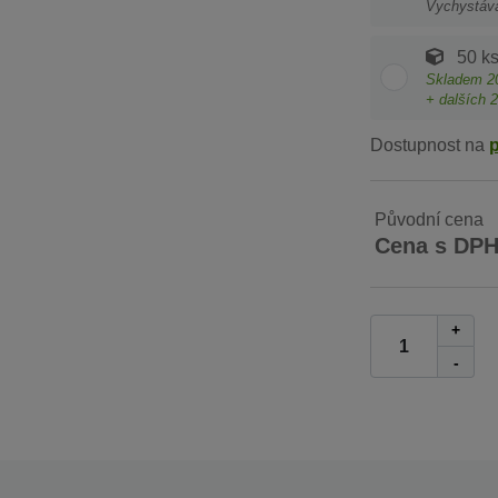
Vychystáv
50 k
Skladem
2
+ dalších
2
Dostupnost na
Původní cena
Cena s DP
+
-