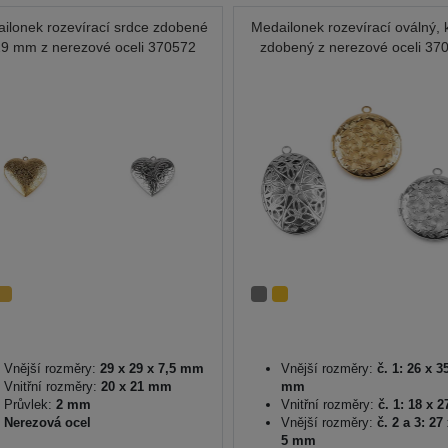
ilonek rozevírací srdce zdobené
Medailonek rozevírací oválný, 
9 mm z nerezové oceli 370572
zdobený z nerezové oceli 37
Vnější rozměry:
29 x 29 x 7,5 mm
Vnější rozměry:
č. 1: 26 x 3
Vnitřní rozměry:
20 x 21 mm
mm
Průvlek:
2 mm
Vnitřní rozměry:
č. 1: 18 x 
Nerezová ocel
Vnější rozměry:
č. 2 a 3: 27
5 mm