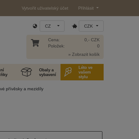
Vytvořit uživatelský účet
Přihlásit
CZ
CZK
Cena:
0,- CZK
Položek:
0
» Zobrazit košík
Léto ve
ní
Obaly a
vašem
lňky
vybavení
stylu
vé přívěsky a mezidíly