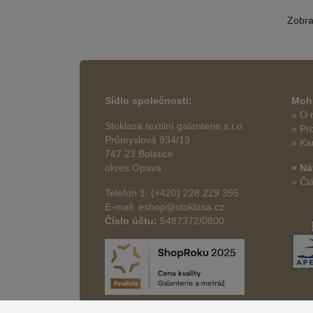
Zobr
Sídlo společnosti:
Mohl
» O 
Stoklasa textilní galanterie s.r.o.
» Pr
Průmyslová 934/13
» Ka
747 23 Bolatice
okres Opava
» Ná
» Čl
Telefon 1: (+420) 228 229 395
E-mail: eshop@stoklasa.cz
Číslo účtu:
5487372/0800