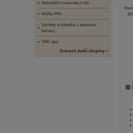
Netradiční materiály k šití
Mada
Nůžky PIN
Ø2
Vyrobte si kabelku z plastové
kanavy
YKK zipy
Zobrazit další skupiny »