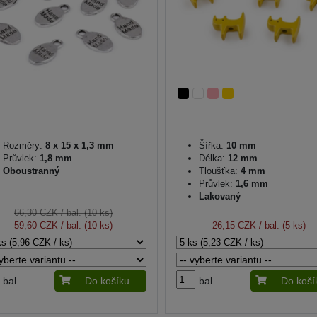
Rozměry:
8 x 15 x 1,3 mm
Šířka:
10 mm
Průvlek:
1,8 mm
Délka:
12 mm
Oboustranný
Tloušťka:
4 mm
Průvlek:
1,6 mm
Lakovaný
66,30 CZK
/ bal. (10 ks)
59,60 CZK
/ bal. (10 ks)
26,15 CZK
/ bal. (5 ks)
bal.
Do košíku
bal.
Do koší