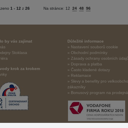
azeno
1 -
12
z
26
Na stránce:
12
24
48
96
o by vás zajímat
Důležité informace
nás
» Nastavení souborů cookie
odejny Stoklasa
» Obchodní podmínky
riéra
» Zásady ochrany osobních údaj
» Doprava a platba
vody krok za krokem
» Často kladené dotazy
ánky
» Reklamace
» Slevy a benefity pro velkoobch
zákazníky
» Bonusový program na prodejn