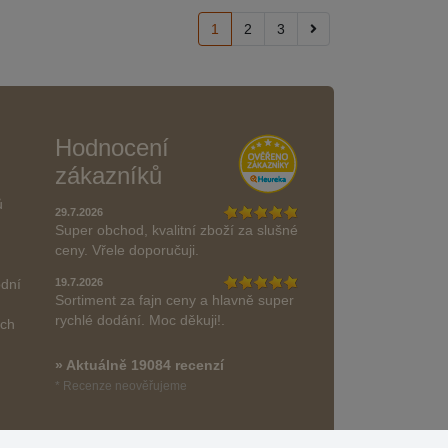
1
2
3
Hodnocení
zákazníků
ů
29.7.2026
Super obchod, kvalitní zboží za slušné
ceny. Vřele doporučuji.
odní
19.7.2026
Sortiment za fajn ceny a hlavně super
rychlé dodání. Moc děkuji!.
ách
» Aktuálně 19084 recenzí
* Recenze neověřujeme