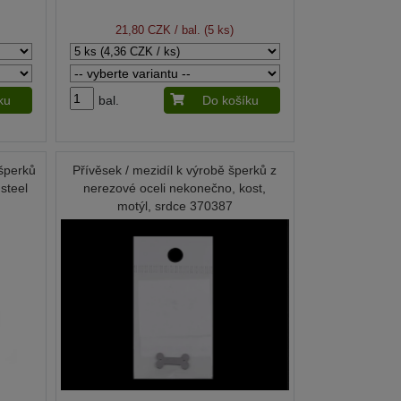
 mm
21,80 CZK
/ bal. (5 ks)
ku
bal.
Do košíku
šperků
Přívěsek / mezidíl k výrobě šperků z
steel
nerezové oceli nekonečno, kost,
motýl, srdce 370387