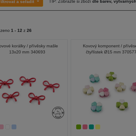
TIP: Zobrazte si zboží
dle barev, výtvarných
iltrovat a seřadit
azeno
1 -
12
z
26
ovové korálky / přívěsky mašle
Kovový komponent / přívěs
13x20 mm 340693
čtyřlístek Ø15 mm 37057