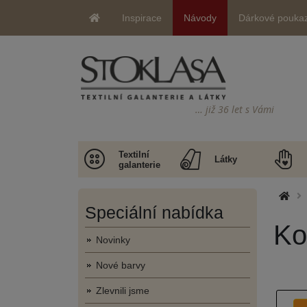
Inspirace
Návody
Dárkové pouka
… již 36 let s Vámi
Textilní
Látky
galanterie
Speciální nabídka
Ko
Novinky
Nové barvy
Zlevnili jsme