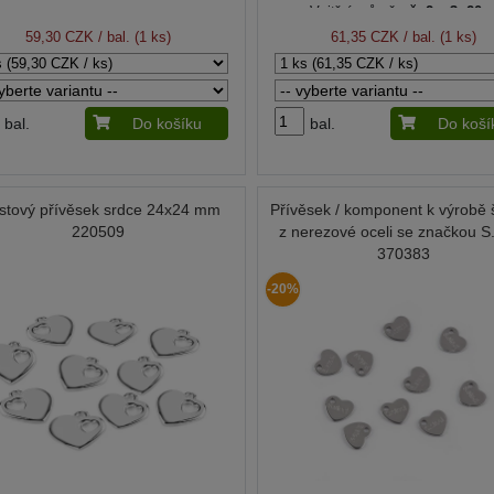
Vnitřní průměr:
č. 2 a 3: 20
Průvlek:
2,2 mm
59,30 CZK
/ bal. (1 ks)
61,35 CZK
/ bal. (1 ks)
bal.
Do košíku
bal.
Do koší
stový přívěsek srdce 24x24 mm
Přívěsek / komponent k výrobě 
220509
z nerezové oceli se značkou S.
370383
-20%