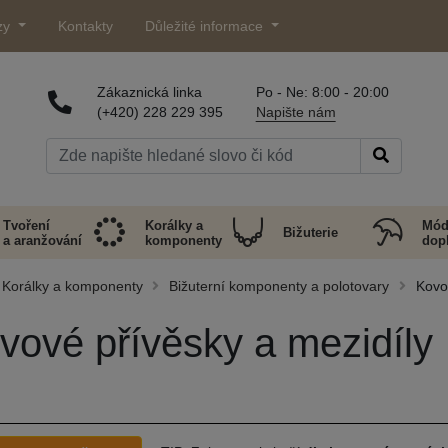
zy
Kontakty
Důležité informace
Zákaznická linka
Po - Ne: 8:00 - 20:00
(+420) 228 229 395
Napište nám
Tvoření
Korálky a
Mód
Bižuterie
a aranžování
komponenty
dop
Korálky a komponenty
Bižuterní komponenty a polotovary
Kovo
vové přívěsky a mezidíly