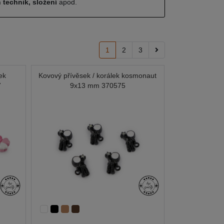
 technik, složení
apod.
1
2
3
ek
Kovový přívěsek / korálek kosmonaut
7
9x13 mm 370575