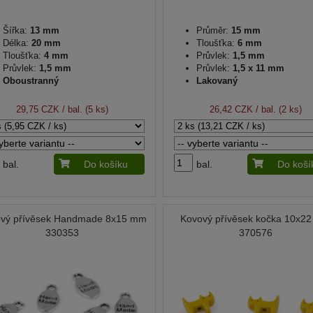
Šířka:
13 mm
Průměr:
15 mm
Délka:
20 mm
Tloušťka:
6 mm
Tloušťka:
4 mm
Průvlek:
1,5 mm
Průvlek:
1,5 mm
Průvlek:
1,5 x 11 mm
Oboustranný
Lakovaný
29,75 CZK
/ bal. (5 ks)
26,42 CZK
/ bal. (2 ks)
bal.
Do košíku
bal.
Do koší
vý přívěsek Handmade 8x15 mm
Kovový přívěsek kočka 10x2
330353
370576