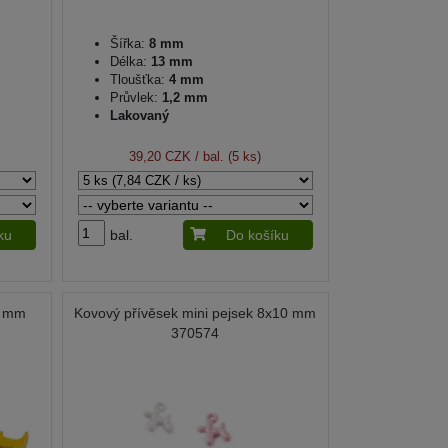
Šířka:
8 mm
Délka:
13 mm
Tloušťka:
4 mm
Průvlek:
1,2 mm
Lakovaný
39,20 CZK
/ bal. (5 ks)
ku
bal.
Do košíku
2 mm
Kovový přívěsek mini pejsek 8x10 mm
370574