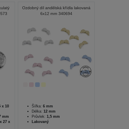
kulatý
Ozdobný díl andělská křídla lakovaná
0573
6x12 mm 340694
5 x 10
Šířka:
6 mm
Délka:
12 mm
27 mm
Průvlek:
1,5 mm
 x 27 x
Lakovaný