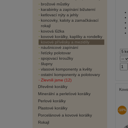
brožové můstky
karabinky a zapínání bižuterní
ketlovací nýty a jehly
koncovky, kaloty a zamačkávací
rokajl
kovová lůžka
kovové korálky, kaplíky a rondelky
kovové přívěsky a mezidíly
náušnicové zapínání
řetízky polotovar
spojovací kroužky
šlupny
vlasové komponenty a květy
ostatní komponenty a polotovary
Zlevnili jsme (12)
Dřevěné korálky
Kovo
Minerální a perleťové korálky
Perlové korálky
Plastové korálky
-10%
Porcelánové a kovové korálky
Rokajl