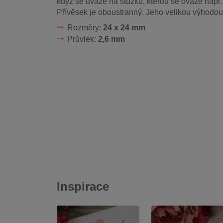
když se uváže na stužku, kterou se ováže např.
Přívěsek je oboustranný. Jeho velikou výhodou 
Rozměry:
24 x 24 mm
Průvlek:
2,6 mm
Inspirace