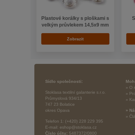
Plastové korálky s ploškami s
S
velkým průvlekem 14,5x9 mm
Zobrazit
Sídlo společnosti:
Mohl
» O 
Stoklasa textilní galanterie s.r.o.
» Pr
Průmyslová 934/13
» Ka
747 23 Bolatice
okres Opava
» Ná
» Čl
Telefon 1: (+420) 228 229 395
E-mail: eshop@stoklasa.cz
Číslo účtu:
5487372/0800