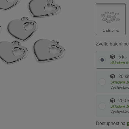
1 stříbrná
Zvolte balení po
5 ks
Skladem
6
20 k
Skladem
1
Vychystáv
200 
Skladem
1
Vychystáv
Dostupnost na