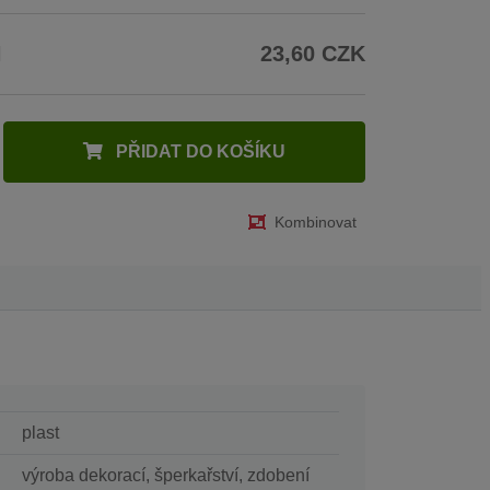
H
23,60 CZK
PŘIDAT DO KOŠÍKU
Kombinovat
plast
výroba dekorací, šperkařství, zdobení