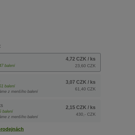
:
4,72 CZK
/ ks
47
balení
23,60 CZK
s
3,07 CZK
/ ks
61
balení
61,40 CZK
áme z menšího balení
ks
2,15 CZK
/ ks
6
balení
430,- CZK
áme z menšího balení
prodejnách