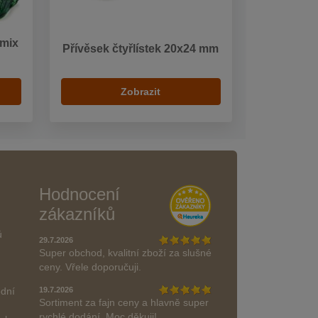
 mix
Přívěsek čtyřlístek 20x24 mm
Zobrazit
Hodnocení
zákazníků
ů
29.7.2026
Super obchod, kvalitní zboží za slušné
ceny. Vřele doporučuji.
odní
19.7.2026
Sortiment za fajn ceny a hlavně super
rychlé dodání. Moc děkuji!.