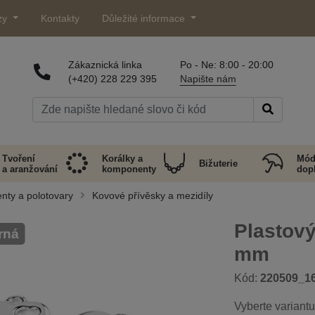
zy
Kontakty
Důležité informace
Zákaznická linka
Po - Ne: 8:00 - 20:00
(+420) 228 229 395
Napište nám
Tvoření
Korálky a
Mód
Bižuterie
a aranžování
komponenty
dop
nty a polotovary
Kovové přívěsky a mezidíly
Plastový
brná
mm
Kód:
220509_1
Vyberte variantu