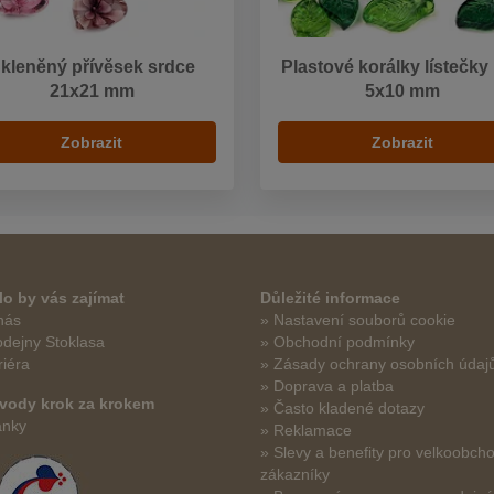
kleněný přívěsek srdce
Plastové korálky lístečky
21x21 mm
5x10 mm
Zobrazit
Zobrazit
o by vás zajímat
Důležité informace
nás
» Nastavení souborů cookie
odejny Stoklasa
» Obchodní podmínky
riéra
» Zásady ochrany osobních údaj
» Doprava a platba
vody krok za krokem
» Často kladené dotazy
ánky
» Reklamace
» Slevy a benefity pro velkoobch
zákazníky