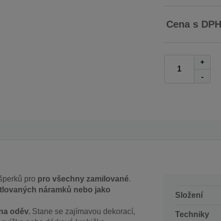
Cena s DP
+
-
šperků pro
pro všechny zamilované
.
etlovaných náramků nebo jako
Složení
 na oděv.
Stane se zajímavou dekorací,
Techniky