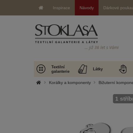
Inspirace
Návody
Dárkové pouka
… již 36 let s Vámi
Textilní
Látky
galanterie
Korálky a komponenty
Bižuterní kompone
1 stří