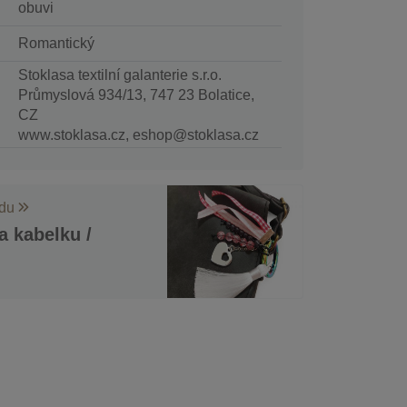
obuvi
Romantický
Stoklasa textilní galanterie s.r.o.
Průmyslová 934/13, 747 23 Bolatice,
CZ
www.stoklasa.cz, eshop@stoklasa.cz
odu
 kabelku /