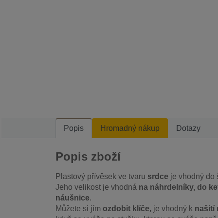
Popis
Hromadný nákup
Dotazy
Popis zboží
Plastový přívěsek ve tvaru
srdce
je vhodný do 
Jeho velikost je vhodná
na náhrdelníky, do k
náušnice
.
Můžete si jím
ozdobit klíče,
je vhodný k
našití