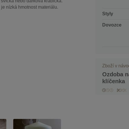
 svíčka nebo dárková krabička.
je nízká hmotnost materiálu.
Styly
Dovozce
Zboží v náv
Ozdoba na
klíčenka