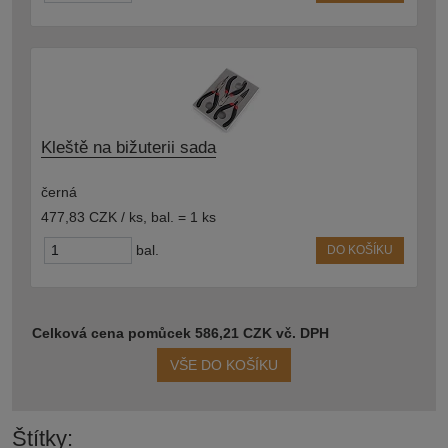
Kleště na bižuterii sada
černá
477,83 CZK / ks
,
bal. = 1 ks
bal.
DO KOŠÍKU
Celková cena pomůcek 586,21 CZK vč. DPH
VŠE DO KOŠÍKU
Štítky: