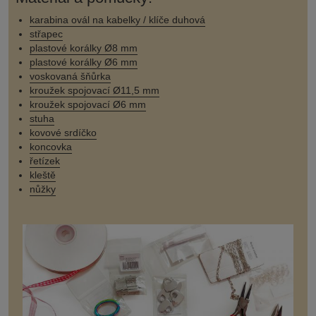
karabina ovál na kabelky / klíče duhová
střapec
plastové korálky Ø8 mm
plastové korálky Ø6 mm
voskovaná šňůrka
kroužek spojovací Ø11,5 mm
kroužek spojovací Ø6 mm
stuha
kovové srdíčko
koncovka
řetízek
kleště
nůžky