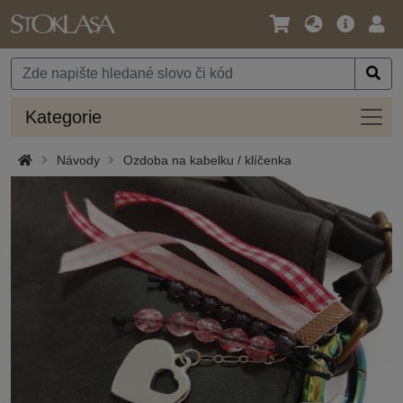
Jazyk
Hlavní
Přihl
/
nabídka
Měna
Kateg
Kategorie
Návody
Ozdoba na kabelku / klíčenka