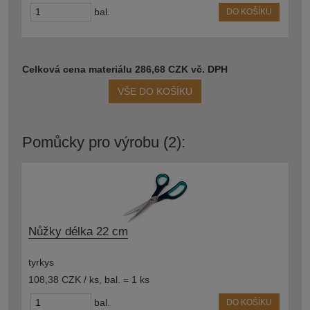
bal.
DO KOŠÍKU
Celková cena materiálu 286,68 CZK vč. DPH
VŠE DO KOŠÍKU
Pomůcky pro výrobu (2):
Nůžky délka 22 cm
tyrkys
108,38 CZK / ks
,
bal. = 1 ks
bal.
DO KOŠÍKU