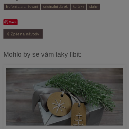
tvoření a aranžování
originální dárek
korálky
stuhy
Save
Zpět na návody
Mohlo by se vám taky líbit: