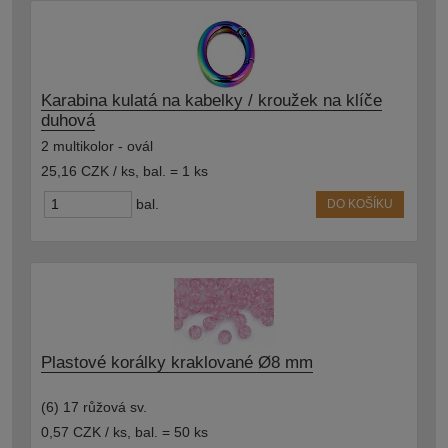
Karabina kulatá na kabelky / kroužek na klíče
duhová
2 multikolor - ovál
25,16 CZK / ks
,
bal. = 1 ks
bal.
DO KOŠÍKU
Plastové korálky kraklované Ø8 mm
(6) 17 růžová sv.
0,57 CZK / ks
,
bal. = 50 ks