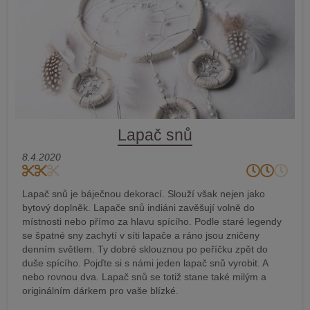
Lapač snů
8.4.2020
Lapač snů je báječnou dekorací. Slouží však nejen jako
bytový doplněk. Lapače snů indiáni zavěšují volně do
místnosti nebo přímo za hlavu spícího. Podle staré legendy
se špatné sny zachytí v síti lapače a ráno jsou zničeny
denním světlem. Ty dobré sklouznou po peříčku zpět do
duše spícího. Pojďte si s námi jeden lapač snů vyrobit. A
nebo rovnou dva. Lapač snů se totiž stane také milým a
originálním dárkem pro vaše blízké.