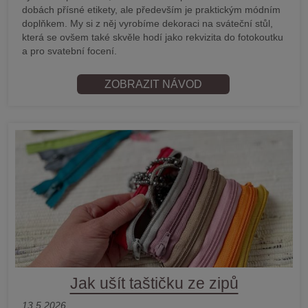
dobách přísné etikety, ale především je praktickým módním
doplňkem. My si z něj vyrobíme dekoraci na sváteční stůl,
která se ovšem také skvěle hodí jako rekvizita do fotokoutku
a pro svatební focení.
ZOBRAZIT NÁVOD
Jak ušít taštičku ze zipů
13.5.2026