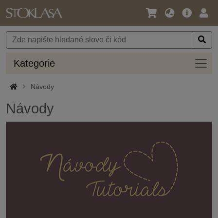
Jazyk
Hlavní
Přihl
/
nabídka
Měna
Kateg
Kategorie
Návody
Návody