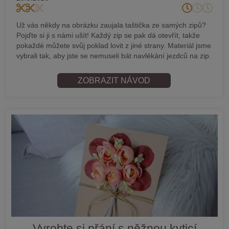
Už vás někdy na obrázku zaujala taštička ze samých zipů?
Pojďte si ji s námi ušít! Každý zip se pak dá otevřít, takže
pokaždé můžete svůj poklad lovit z jiné strany. Materiál jsme
vybrali tak, aby jste se nemuseli bát navlékání jezdců na zip.
ZOBRAZIT NÁVOD
Vyrobte si přání s něžnou kyticí