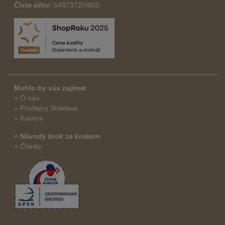
Číslo účtu:
5487372/0800
Mohlo by vás zajímat
» O nás
» Prodejny Stoklasa
» Kariéra
» Návody krok za krokem
» Články