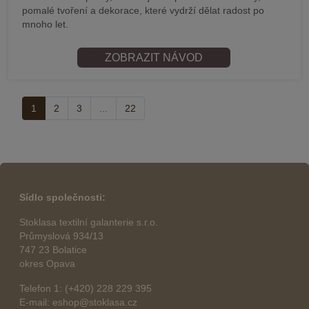
pomalé tvoření a dekorace, které vydrží dělat radost po
mnoho let.
ZOBRAZIT NÁVOD
1
2
3
...
22
Sídlo společnosti:
Stoklasa textilní galanterie s.r.o.
Průmyslová 934/13
747 23 Bolatice
okres Opava
Telefon 1: (+420) 228 229 395
E-mail: eshop@stoklasa.cz