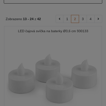
Zobrazeno
13 -
24
z
42
1
2
3
4
LED čajová svíčka na baterky Ø3,6 cm 930133