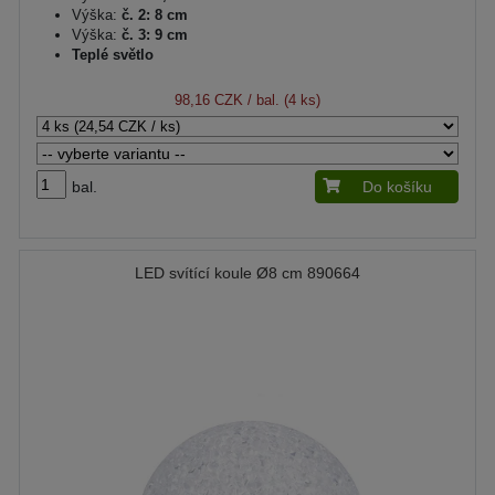
Výška:
č. 2: 8 cm
Výška:
č. 3: 9 cm
Teplé světlo
98,16 CZK
/ bal. (4 ks)
bal.
Do košíku
LED svítící koule Ø8 cm 890664