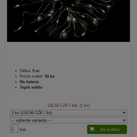
Délka:
5 m
Počet světel:
50 ks
Na baterie
Teplé světlo
116,56 CZK
/ bal. (1 ks)
bal.
Do košíku