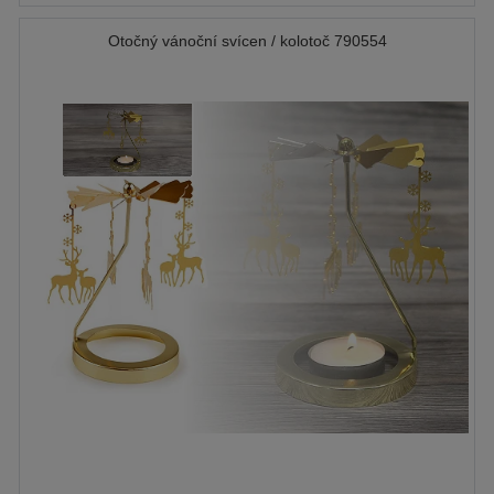
Otočný vánoční svícen / kolotoč 790554