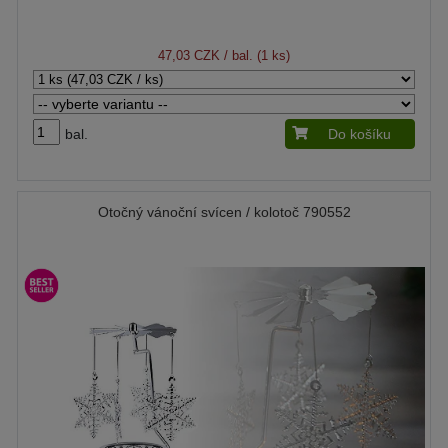
47,03 CZK
/ bal. (1 ks)
bal.
Do košíku
Otočný vánoční svícen / kolotoč 790552