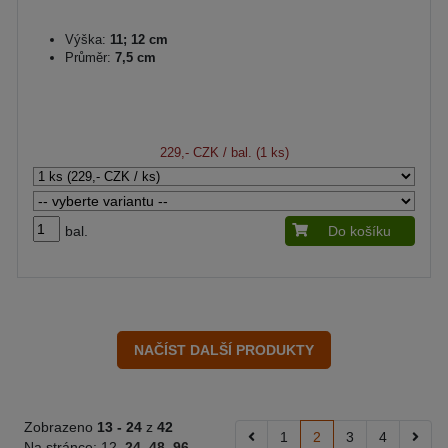
Výška:
11; 12 cm
Průměr:
7,5 cm
229,- CZK
/ bal. (1 ks)
bal.
Do košíku
Zobrazeno
13 -
24
z
42
1
2
3
4
Na stránce:
12
24
48
96