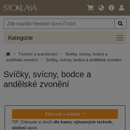
Jazyk
Hlavní
Přihl
/
nabídka
Měna
Kateg
Kategorie
Tvoření a aranžování
Svíčky, svícny, bodce a
andělské zvonění
Svíčky, svícny, bodce a andělské zvonění
Svíčky, svícny, bodce a
andělské zvonění
Filtrovat a seřadit
TIP: Zobrazte si zboží
dle barev, výtvarných technik,
složení
apod.