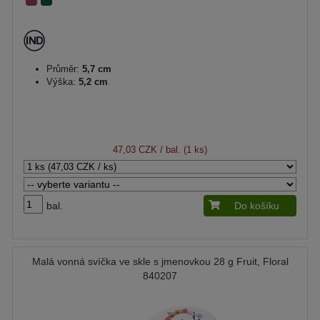
Průměr:
5,7 cm
Výška:
5,2 cm
47,03 CZK
/ bal. (1 ks)
bal.
Do košíku
Malá vonná svíčka ve skle s jmenovkou 28 g Fruit, Floral
840207