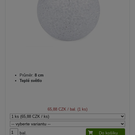
Průměr:
8 cm
Teplé světlo
65,88 CZK
/ bal. (1 ks)
bal.
Do košíku