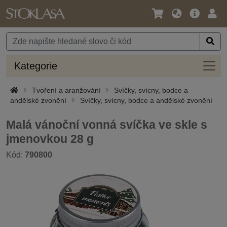
Jazyk
Hlavní
Přihl
/
nabídka
Měna
Kateg
Kategorie
Tvoření a aranžování
Svíčky, svícny, bodce a
andělské zvonění
Svíčky, svícny, bodce a andělské zvonění
Malá vánoční vonná svíčka ve skle s
jmenovkou 28 g
Kód:
790800