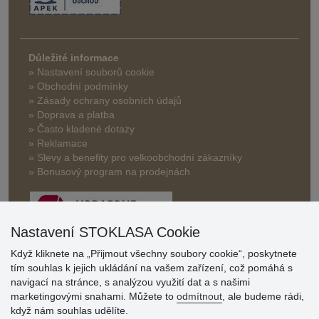
Důležité informace
» Nastavení souborů cookie
» Obchodní podmínky
» Zásady ochrany osobních údajů
» Doprava a platba
» Často kladené dotazy
» Reklamace
» Slevy a benefity pro velkoobchodní zákazníky
» Bonusový program na prodejnách
Nastavení STOKLASA Cookie
Když kliknete na „Přijmout všechny soubory cookie“, poskytnete
tím souhlas k jejich ukládání na vašem zařízení, což pomáhá s
Hodnocení
navigací na stránce, s analýzou využití dat a s našimi
zákazníků
marketingovými snahami. Můžete to
odmítnout
, ale budeme rádi,
když nám souhlas udělíte.