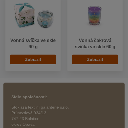
Vonná svíčka ve skle
Vonná čakrová
90 g
svíčka ve skle 60 g
Zobrazit
Zobrazit
Sídlo společnosti:
Stoklasa textilní galanterie s.r.o.
Průmyslová 934/13
747 23 Bolatice
okres Opava