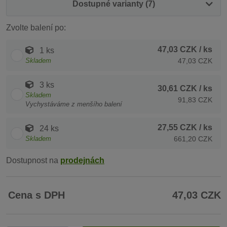
Dostupné varianty (7)
Zvolte balení po:
47,03 CZK
/ ks
1 ks
Skladem
47,03 CZK
3 ks
30,61 CZK
/ ks
Skladem
91,83 CZK
Vychystáváme z menšího balení
27,55 CZK
/ ks
24 ks
Skladem
661,20 CZK
Dostupnost na
prodejnách
Cena s DPH
47,03 CZK