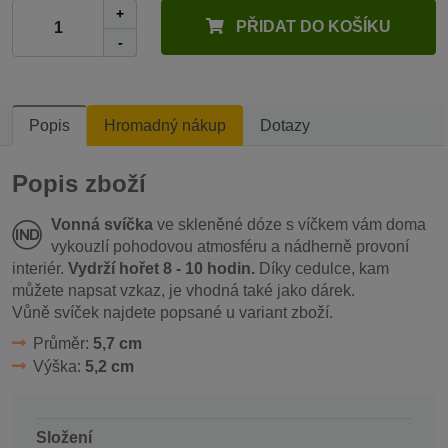
+
PŘIDAT DO KOŠÍKU
-
Popis
Hromadný nákup
Dotazy
Popis zboží
Vonná svíčka
ve skleněné dóze s víčkem vám doma
vykouzlí pohodovou atmosféru a nádherně provoní
interiér.
Vydrží hořet 8 - 10 hodin.
Díky cedulce, kam
můžete napsat vzkaz, je vhodná také jako dárek.
Vůně svíček najdete popsané u variant zboží.
Průměr:
5,7 cm
Výška:
5,2 cm
Složení