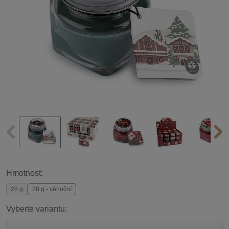
Hmotnost:
28 g
28 g - vánoční
Vyberte variantu: