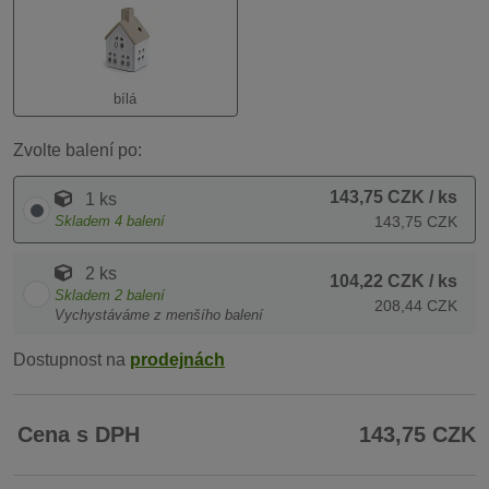
bílá
Zvolte balení po:
143,75 CZK
/ ks
1 ks
Skladem
4
balení
143,75 CZK
2 ks
104,22 CZK
/ ks
Skladem
2
balení
208,44 CZK
Vychystáváme z menšího balení
Dostupnost na
prodejnách
Cena s DPH
143,75 CZK