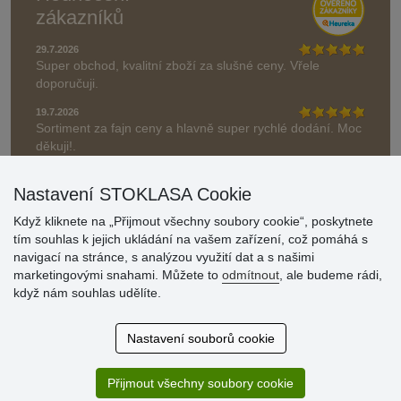
zákazníků
29.7.2026
Super obchod, kvalitní zboží za slušné ceny. Vřele
doporučuji.
19.7.2026
Sortiment za fajn ceny a hlavně super rychlé dodání. Moc
děkuji!.
» Aktuálně 19084 recenzí
Nastavení STOKLASA Cookie
* Recenze neověřujeme
Když kliknete na „Přijmout všechny soubory cookie“, poskytnete
tím souhlas k jejich ukládání na vašem zařízení, což pomáhá s
navigací na stránce, s analýzou využití dat a s našimi
marketingovými snahami. Můžete to
odmítnout
, ale budeme rádi,
když nám souhlas udělíte.
Nastavení souborů cookie
Přijmout všechny soubory cookie