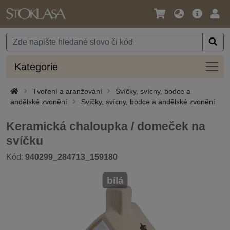
Jazyk
Hlavní
Přihl
/
nabídka
Měna
Kateg
Kategorie
Tvoření a aranžování
Svíčky, svícny, bodce a
andělské zvonění
Svíčky, svícny, bodce a andělské zvonění
Keramická chaloupka / domeček na
svíčku
Kód:
940299_284713_159180
bílá