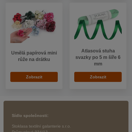
Atlasová stuha
Umělá papírová mini
svazky po 5 m šíře 6
růže na drátku
mm
Zobrazit
Zobrazit
Sídlo společnosti:
Stoklasa textilní galanterie s.r.o.
Průmyslová 934/13