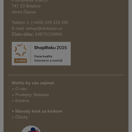
747 23 Bolatice
okres Opava
Telefon 1: (+420) 228 229 395
E-mail: eshop@stoklasa.cz
Číslo účtu:
5487372/0800
Mohlo by vás zajímat
» O nás
» Prodejny Stoklasa
» Kariéra
» Návody krok za krokem
» Články