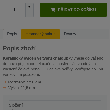
+
PŘIDAT DO KOŠÍKU
-
Popis
Hromadný nákup
Dotazy
Popis zboží
Keramický svícen ve tvaru chaloupky
vnese do vašeho
domova příjemnou relaxační atmosféru. Je vhodný na
klasické čajové nebo LED čajové svíčky. Využijete ho i při
venkovním posezení.
Rozměry:
7 x 6 cm
Výška:
11,5 cm
Složení