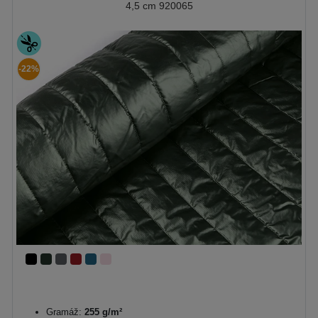
4,5 cm 920065
-22%
Gramáž:
255 g/m²