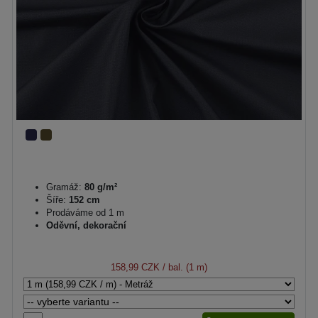
Gramáž:
80 g/m²
Šíře:
152 cm
Prodáváme od 1 m
Oděvní, dekorační
158,99 CZK
/ bal. (1 m)