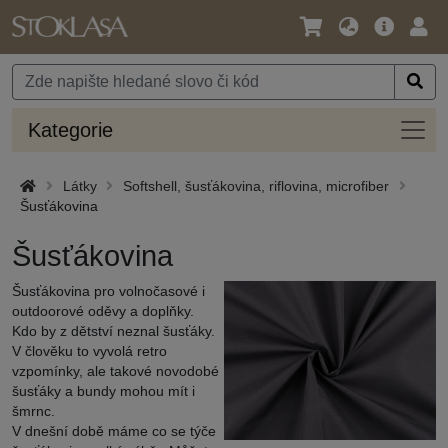
Jazyk
Hlavní
Přihl
/
nabídka
Měna
Kateg
Kategorie
Látky
Softshell, šusťákovina, riflovina, microfiber
Šusťákovina
Šusťákovina
Šusťákovina pro volnočasové i
outdoorové oděvy a doplňky.
Kdo by z dětství neznal šusťáky.
V člověku to vyvolá retro
vzpomínky, ale takové novodobé
šusťáky a bundy mohou mít i
šmrnc.
V dnešní době máme co se týče