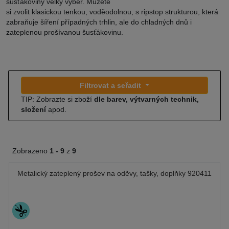
šusťákoviny velký výběr. Můžete
si zvolit klasickou tenkou, voděodolnou, s ripstop strukturou, která
zabraňuje šíření případných trhlin, ale do chladných dnů i
zateplenou prošívanou šusťákovinu.
Filtrovat a seřadit
TIP: Zobrazte si zboží
dle barev, výtvarných technik,
složení
apod.
Zobrazeno
1 -
9
z
9
Metalický zateplený prošev na oděvy, tašky, doplňky 920411