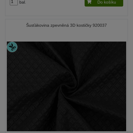
bal.
Do košíku
Šusťákovina zpevněná 3D kostičky 920037