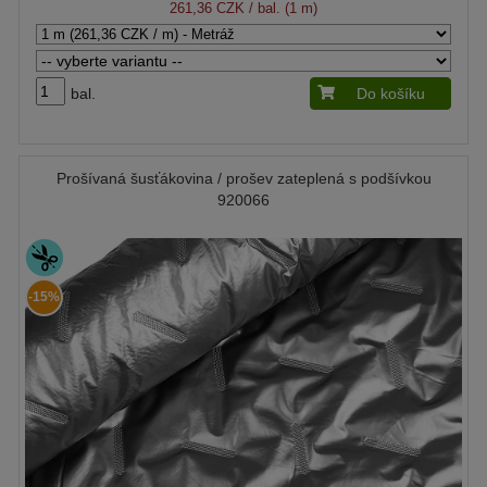
261,36 CZK
/ bal. (1 m)
bal.
Do košíku
Prošívaná šusťákovina / prošev zateplená s podšívkou
920066
-15%