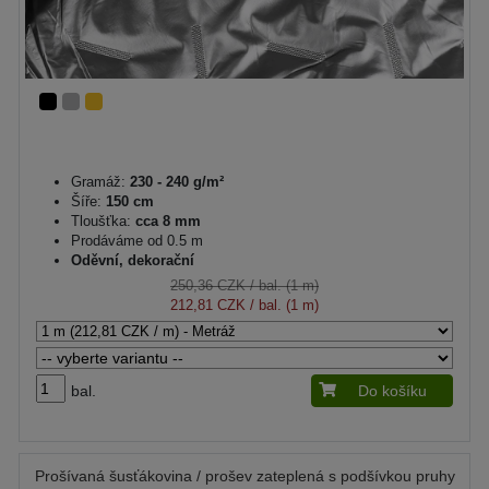
Gramáž:
230 - 240 g/m²
Šíře:
150 cm
Tloušťka:
cca 8 mm
Prodáváme od 0.5 m
Oděvní, dekorační
250,36 CZK
/ bal. (1 m)
212,81 CZK
/ bal. (1 m)
bal.
Do košíku
Prošívaná šusťákovina / prošev zateplená s podšívkou pruhy