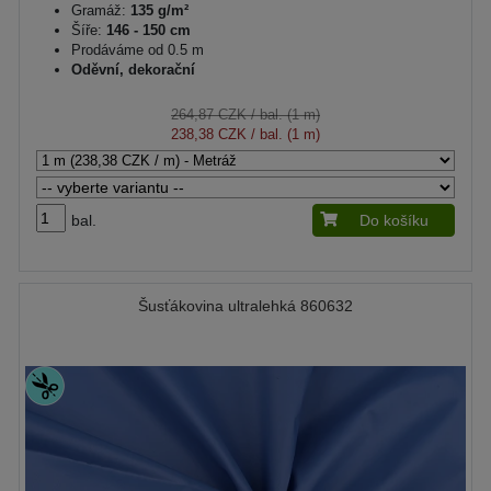
Gramáž:
135 g/m²
Šíře:
146 - 150 cm
Prodáváme od 0.5 m
Oděvní, dekorační
264,87 CZK
/ bal. (1 m)
238,38 CZK
/ bal. (1 m)
bal.
Do košíku
Šusťákovina ultralehká 860632