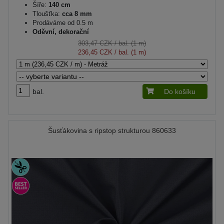
Šíře:
140 cm
Tloušťka:
cca 8 mm
Prodáváme od 0.5 m
Oděvní, dekorační
303,47 CZK
/ bal. (1 m)
236,45 CZK
/ bal. (1 m)
bal.
Do košíku
Šusťákovina s ripstop strukturou 860633