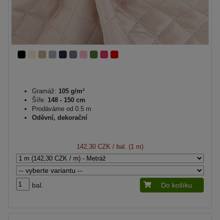
Gramáž:
105 g/m²
Šíře:
148 - 150 cm
Prodáváme od 0.5 m
Oděvní, dekorační
142,30 CZK
/ bal. (1 m)
bal.
Do košíku