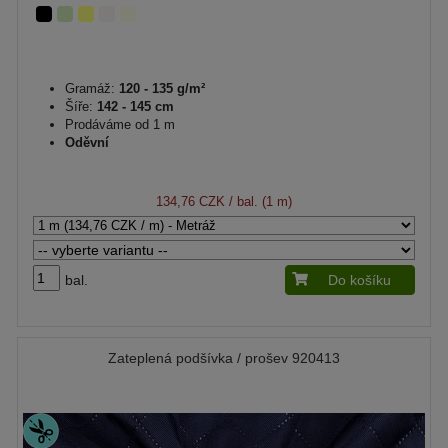
Gramáž:
120 - 135 g/m²
Šíře:
142 - 145 cm
Prodáváme od 1 m
Oděvní
134,76 CZK
/ bal. (1 m)
bal.
Do košíku
Zateplená podšívka / prošev 920413