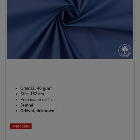
Gramáž:
40 g/m²
Šíře:
152 cm
Prodáváme od 1 m
Jemná
Oděvní, dekorační
Vyprodáno