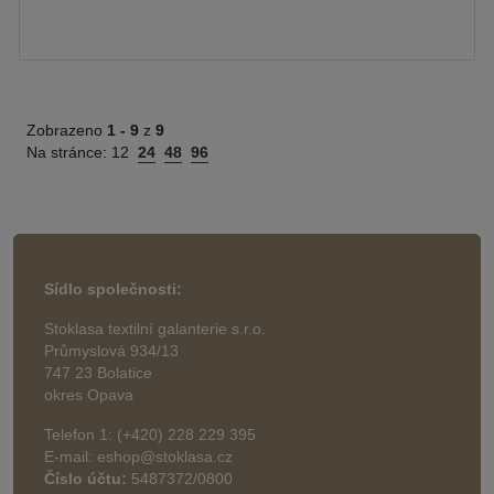
Zobrazeno
1 -
9
z
9
Na stránce:
12
24
48
96
Sídlo společnosti:
Stoklasa textilní galanterie s.r.o.
Průmyslová 934/13
747 23 Bolatice
okres Opava
Telefon 1: (+420) 228 229 395
E-mail: eshop@stoklasa.cz
Číslo účtu:
5487372/0800