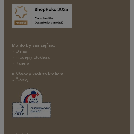
Mohlo by vás zajímat
» O nás
» Prodejny Stoklasa
» Kariéra
» Návody krok za krokem
» Články