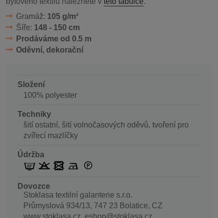
bytového textilu naleznete v
této tabulce
.
Gramáž:
105 g/m²
Šíře:
148 - 150 cm
Prodáváme od 0.5 m
Oděvní, dekorační
Složení
100% polyester
Techniky
šití ostatní, šití volnočasových oděvů, tvoření pro
zvířecí mazlíčky
Údržba
Dovozce
Stoklasa textilní galanterie s.r.o.
Průmyslová 934/13, 747 23 Bolatice, CZ
www.stoklasa.cz, eshop@stoklasa.cz