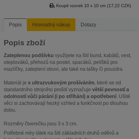
Koupit vzorek 10 x 10 cm (17,22 CZK)
Popis
Hromadný nákup
Dotazy
Popis zboží
Zateplenou podšívku
využijete na šití bund, kabátů, vest,
oteplováků, přehozů na postel, spacáků, pelíšků pro
mazlíčky, zateplení obuvi, ale také na tašky či pouzdra.
Materiál je
s ultrazvukovým prošíváním
, které se od
standardního strojního prošití vyznačuje
větší pevností a
odolností vůči párání (i po stříhání) a opotřebení
. Ušité
věci si zachovávají hezký vzhled a funkčnost po dlouhou
dobu.
Rozměry čtverečku jsou 3 x 3 cm.
Potřebné míry látek na šití základních druhů oděvů a