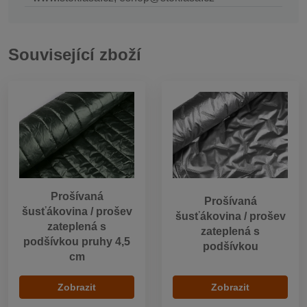
Související zboží
Prošívaná
Prošívaná
šusťákovina / prošev
šusťákovina / prošev
zateplená s
zateplená s
podšívkou pruhy 4,5
podšívkou
cm
Zobrazit
Zobrazit