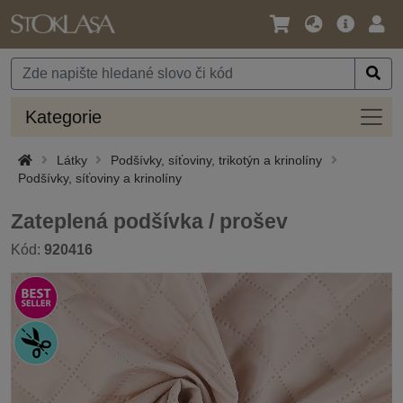
Jazyk
Hlavní
Přihl
/
nabídka
Měna
Kateg
Kategorie
Látky
Podšívky, síťoviny, trikotýn a krinolíny
Podšívky, síťoviny a krinolíny
Zateplená podšívka / prošev
Kód:
920416