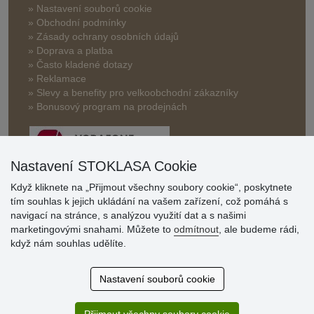
» Nastavení souborů cookie
» Obchodní podmínky
» Zásady ochrany osobních údajů
» Doprava a platba
» Často kladené dotazy
» Reklamace
» Slevy a benefity pro velkoobchodní zákazníky
» Bonusový program na prodejnách
Nastavení STOKLASA Cookie
Když kliknete na „Přijmout všechny soubory cookie“, poskytnete
tím souhlas k jejich ukládání na vašem zařízení, což pomáhá s
Hodnocení
navigací na stránce, s analýzou využití dat a s našimi
zákazníků
marketingovými snahami. Můžete to
odmítnout
, ale budeme rádi,
když nám souhlas udělíte.
29.7.2026
Super obchod, kvalitní zboží za slušné ceny. Vřele
Nastavení souborů cookie
doporučuji.
19.7.2026