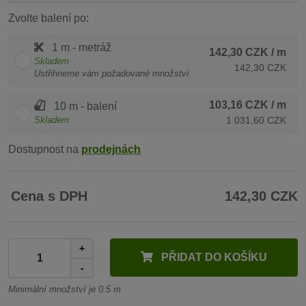
Zvolte balení po:
1 m - metráž
142,30 CZK
/ m
Skladem
142,30 CZK
Ustřihneme vám požadované množství
103,16 CZK
/ m
10 m - balení
Skladem
1 031,60 CZK
Dostupnost na
prodejnách
Cena s DPH
142,30 CZK
+
PŘIDAT DO KOŠÍKU
-
Minimální množství je 0.5 m