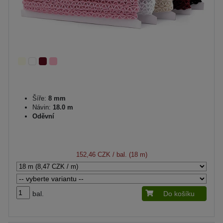
Šíře:
8 mm
Návin:
18.0 m
Oděvní
152,46 CZK
/ bal. (18 m)
bal.
Do košíku