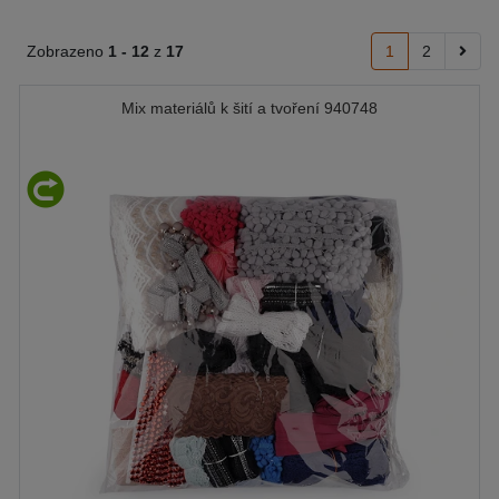
Zobrazeno
1 -
12
z
17
1
2
Mix materiálů k šití a tvoření 940748