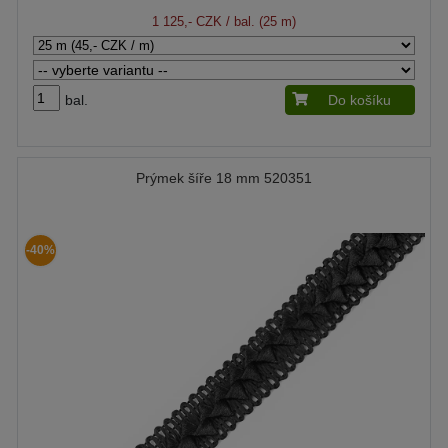
1 125,- CZK
/ bal. (25 m)
bal.
Do košíku
Prýmek šíře 18 mm 520351
-40%