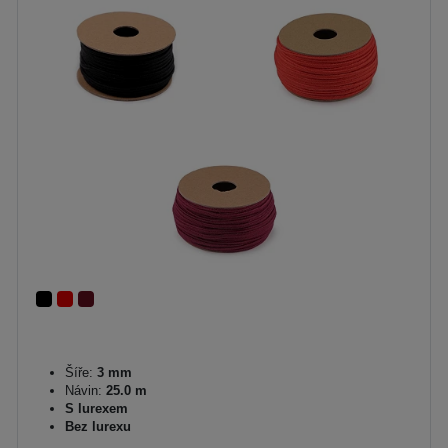
Šíře:
3 mm
Návin:
25.0 m
S lurexem
Bez lurexu