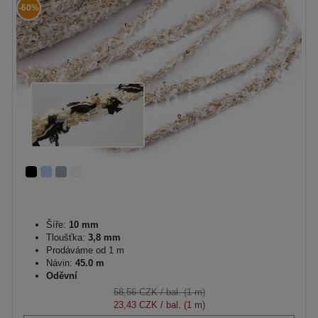
-60%
Šíře:
10 mm
Tloušťka:
3,8 mm
Prodáváme od 1 m
Návin:
45.0 m
Oděvní
58,56 CZK
/ bal. (1 m)
23,43 CZK
/ bal. (1 m)