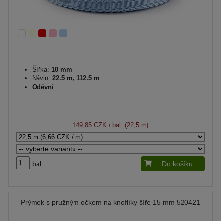
Šířka:
10 mm
Návin:
22.5 m, 112.5 m
Oděvní
149,85 CZK
/ bal. (22,5 m)
bal.
Do košíku
Prýmek s pružným očkem na knoflíky šíře 15 mm 520421