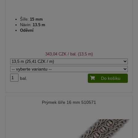
Šíře:
15 mm
Návin:
13.5 m
Oděvní
343,04 CZK
/ bal. (13,5 m)
bal.
Do košíku
Prýmek šíře 16 mm 510571