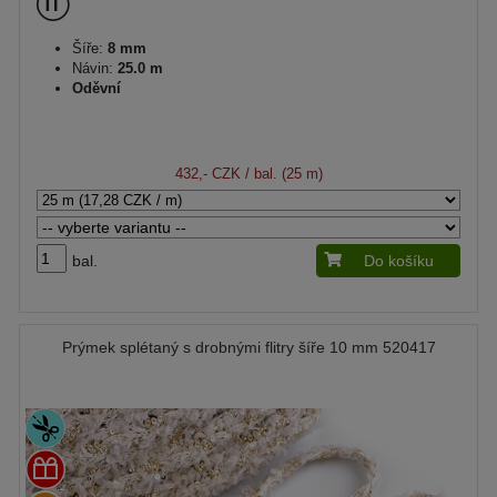
Šíře:
8 mm
Návin:
25.0 m
Oděvní
432,- CZK
/ bal. (25 m)
bal.
Do košíku
Prýmek splétaný s drobnými flitry šíře 10 mm 520417