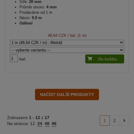
Šíře:
20 mm
Průměr otvoru:
4 mm
Prodáváme od 1 m
Návin:
9.0 m
Oděvní
48,64 CZK
/ bal. (1 m)
bal.
Do košíku
Zobrazeno
1 -
12
z
17
1
2
Na stránce:
12
24
48
96