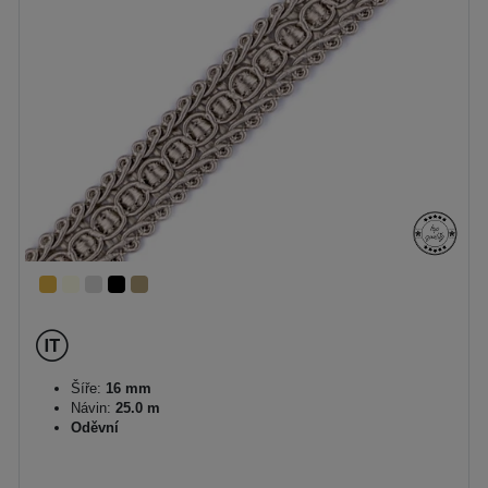
Šíře:
16 mm
Návin:
25.0 m
Oděvní