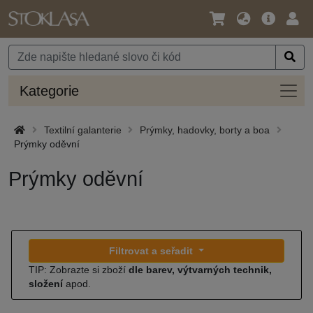
Jazyk
Hlavní
Přihl
/
nabídka
Měna
Kateg
Kategorie
Textilní galanterie
Prýmky, hadovky, borty a boa
Prýmky oděvní
Prýmky oděvní
Filtrovat a seřadit
TIP: Zobrazte si zboží
dle barev, výtvarných technik,
složení
apod.