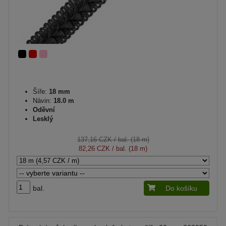
Šíře:
18 mm
Návin:
18.0 m
Oděvní
Lesklý
137,16 CZK
/ bal. (18 m)
82,26 CZK
/ bal. (18 m)
bal.
Do košíku