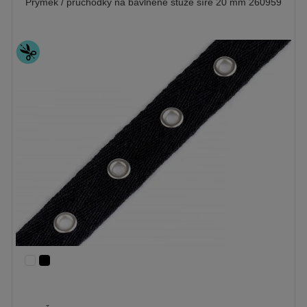
Prýmek / průchodky na bavlněné stuze šíře 20 mm 260959