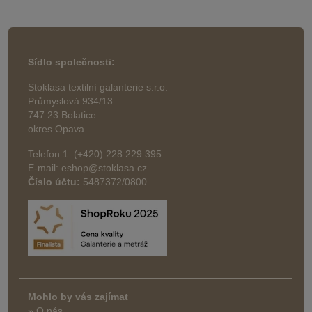
Sídlo společnosti:
Stoklasa textilní galanterie s.r.o.
Průmyslová 934/13
747 23 Bolatice
okres Opava
Telefon 1: (+420) 228 229 395
E-mail: eshop@stoklasa.cz
Číslo účtu:
5487372/0800
Mohlo by vás zajímat
» O nás