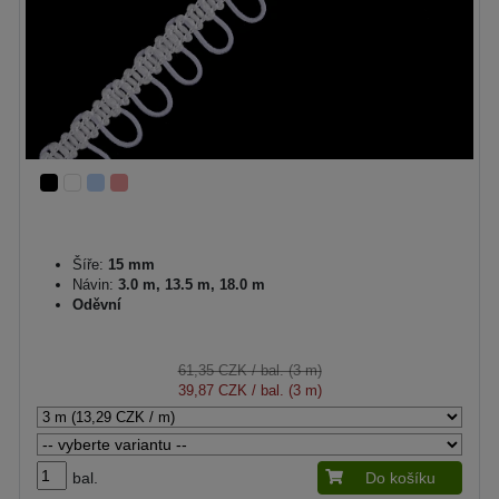
Šíře:
15 mm
Návin:
3.0 m, 13.5 m, 18.0 m
Oděvní
61,35 CZK
/ bal. (3 m)
39,87 CZK
/ bal. (3 m)
bal.
Do košíku