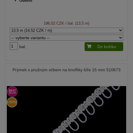
Oděvní
196,02 CZK
/ bal. (13,5 m)
bal.
Do košíku
Prýmek s pružným očkem na knoflíky šíře 15 mm 510673
-35%