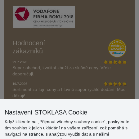
Hodnocení
zákazníků
29.7.2026
Super obchod, kvalitní zboží za slušné ceny. Vřele
doporučuji.
19.7.2026
Sortiment za fajn ceny a hlavně super rychlé dodání. Moc
děkuji!.
» Aktuálně 19084 recenzí
Nastavení STOKLASA Cookie
* Recenze neověřujeme
Když kliknete na „Přijmout všechny soubory cookie“, poskytnete
tím souhlas k jejich ukládání na vašem zařízení, což pomáhá s
navigací na stránce, s analýzou využití dat a s našimi