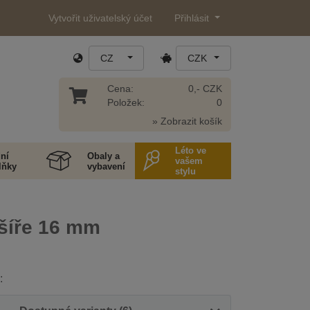
Vytvořit uživatelský účet
Přihlásit
CZ
CZK
Cena:
0,- CZK
Položek:
0
» Zobrazit košík
Léto ve
ní
Obaly a
vašem
lňky
vybavení
stylu
šíře 16 mm
: