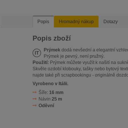
Popis
Hromadný nákup
Dotazy
Popis zboží
Prýmek
dodá nevšední a elegantní vzhl
Prýmek je pevný, není pružný.
Použití:
Prýmek můžete využít k našití na sukně
Skvěle ozdobí klobouky, tašky nebo bytový texti
najde také při scrapbookingu - originálně dozd
Vyrobeno v Itálii.
Šíře:
16 mm
Návin
25 m
Oděvní