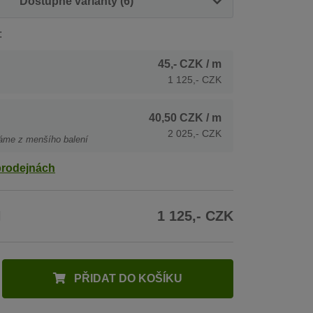
Dostupné varianty (6)
:
45,- CZK
/ m
1 125,- CZK
40,50 CZK
/ m
2 025,- CZK
áme z menšího balení
prodejnách
H
1 125,- CZK
PŘIDAT DO KOŠÍKU