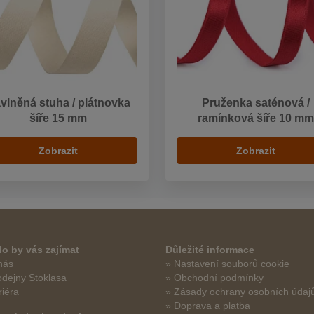
vlněná stuha / plátnovka
Pruženka saténová /
šíře 15 mm
ramínková šíře 10 mm
Zobrazit
Zobrazit
o by vás zajímat
Důležité informace
nás
» Nastavení souborů cookie
odejny Stoklasa
» Obchodní podmínky
riéra
» Zásady ochrany osobních údaj
» Doprava a platba