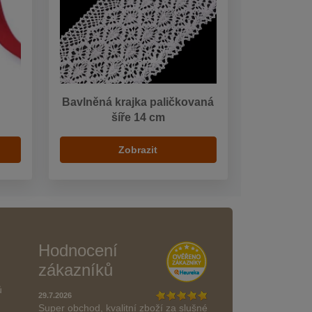
Bavlněná krajka paličkovaná
šíře 14 cm
Zobrazit
Hodnocení
zákazníků
ů
29.7.2026
Super obchod, kvalitní zboží za slušné