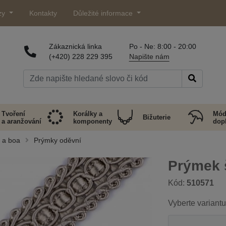
zy
Kontakty
Důležité informace
Zákaznická linka
Po - Ne: 8:00 - 20:00
(+420) 228 229 395
Napište nám
Tvoření
Korálky a
Mód
Bižuterie
a aranžování
komponenty
dop
y a boa
Prýmky oděvní
Prýmek 
Kód:
510571
Vyberte variantu