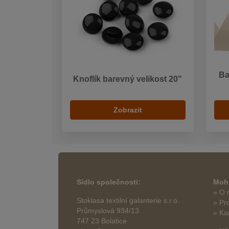
Ba
Knoflík barevný velikost 20"
Zobrazit
Sídlo společnosti:
Mohl
» O 
Stoklasa textilní galanterie s.r.o.
» Pr
Průmyslová 934/13
» Ka
747 23 Bolatice