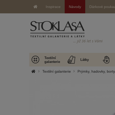
Inspirace
Návody
Dárkové pouka
… již 36 let s Vámi
Textilní
Látky
galanterie
Textilní galanterie
Prýmky, hadovky, bort