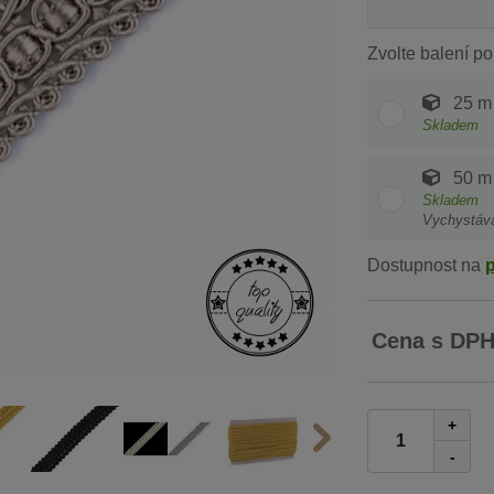
Zvolte balení po
25 m
Skladem
50 m
Skladem
Vychystáv
Dostupnost na
Cena s DP
+
-