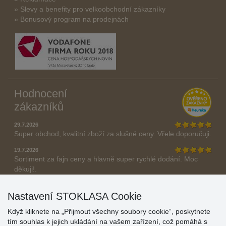
» Slevy a benefity pro velkoobchodní zákazníky
» Bonusový program na prodejnách
Hodnocení
zákazníků
29.7.2026
Super obchod, kvalitní zboží za slušné ceny. Vřele doporučuji.
19.7.2026
Sortiment za fajn ceny a hlavně super rychlé dodání. Moc
děkuji!.
» Aktuálně 19084 recenzí
Nastavení STOKLASA Cookie
* Recenze neověřujeme
Když kliknete na „Přijmout všechny soubory cookie“, poskytnete
tím souhlas k jejich ukládání na vašem zařízení, což pomáhá s