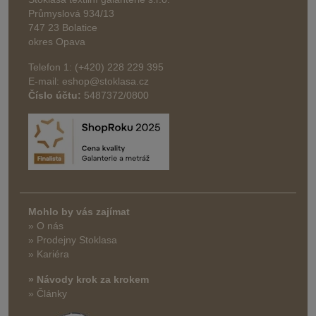
Průmyslová 934/13
747 23 Bolatice
okres Opava
Telefon 1: (+420) 228 229 395
E-mail: eshop@stoklasa.cz
Číslo účtu:
5487372/0800
Mohlo by vás zajímat
» O nás
» Prodejny Stoklasa
» Kariéra
» Návody krok za krokem
» Články