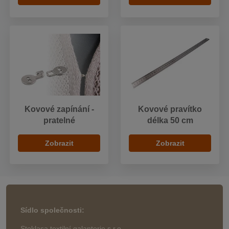
Kovové zapínání -
Kovové pravítko
pratelné
délka 50 cm
Zobrazit
Zobrazit
Sídlo společnosti:
Stoklasa textilní galanterie s.r.o.