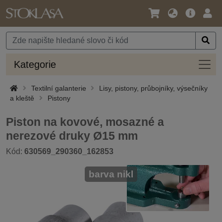
Jazyk
Hlavní
Přihl
/
nabídka
Měna
Kateg
Kategorie
Textilní galanterie
Lisy, pistony, průbojníky, výsečníky
a kleště
Pistony
Piston na kovové, mosazné a
nerezové druky Ø15 mm
Kód:
630569_290360_162853
barva nikl