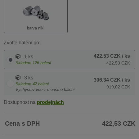
barva nikl
Zvolte balení po:
422,53 CZK
/ ks
1 ks
Skladem
126
balení
422,53 CZK
3 ks
306,34 CZK
/ ks
Skladem
42
balení
919,02 CZK
Vychystáváme z menšího balení
Dostupnost na
prodejnách
Cena s DPH
422,53 CZK