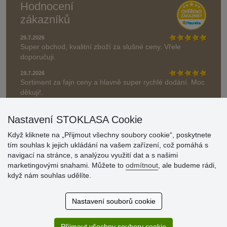
Hodnocení
zákazníků
29.7.2026
Super obchod, kvalitní zboží za slušné ceny. Vřele
doporučuji.
19.7.2026
Sortiment za fajn ceny a hlavně super rychlé dodání. Moc
děkuji!.
» Aktuálně 19084 recenzí
Nastavení STOKLASA Cookie
* Recenze neověřujeme
Když kliknete na „Přijmout všechny soubory cookie“, poskytnete
tím souhlas k jejich ukládání na vašem zařízení, což pomáhá s
navigací na stránce, s analýzou využití dat a s našimi
marketingovými snahami. Můžete to
odmítnout
, ale budeme rádi,
když nám souhlas udělíte.
Nastavení souborů cookie
Přijmout všechny soubory cookie