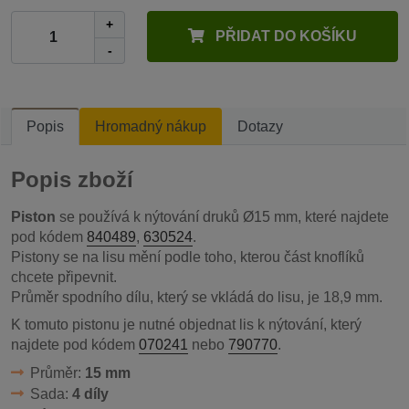
+
PŘIDAT DO KOŠÍKU
-
Popis
Hromadný nákup
Dotazy
Popis zboží
Piston
se používá k nýtování druků Ø15 mm, které najdete
pod kódem
840489
,
630524
.
Pistony se na lisu mění podle toho, kterou část knoflíků
chcete připevnit.
Průměr spodního dílu, který se vkládá do lisu, je 18,9 mm.
K tomuto pistonu je nutné objednat lis k nýtování, který
najdete pod kódem
070241
nebo
790770
.
Průměr:
15 mm
Sada:
4 díly