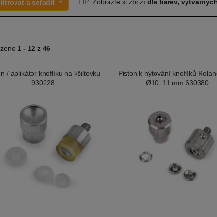
TIP: Zobrazte si zboží
dle barev, výtvarných
iltrovat a seřadit
azeno
1 -
12
z
46
on / aplikátor knoflíku na kšiltovku
Piston k nýtování knoflíků Rola
930228
Ø10; 11 mm 630380