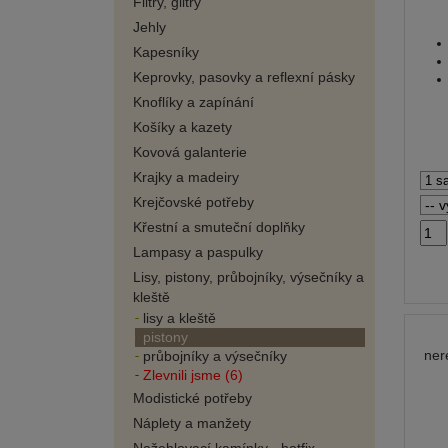
Flitry, glitry
Jehly
Kapesníky
Keprovky, pasovky a reflexní pásky
Knoflíky a zapínání
Košíky a kazety
Kovová galanterie
Krajky a madeiry
Krejčovské potřeby
Křestní a smuteční doplňky
Lampasy a paspulky
Lisy, pistony, průbojníky, výsečníky a
kleště
lisy a kleště
pistony
ner
průbojníky a výsečníky
Zlevnili jsme (6)
Modistické potřeby
Náplety a manžety