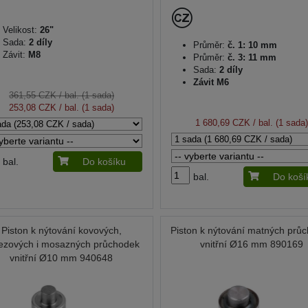
Velikost:
26"
Sada:
2 díly
Průměr:
č. 1: 10 mm
Závit:
M8
Průměr:
č. 3: 11 mm
Sada:
2 díly
Závit M6
361,55 CZK
/ bal. (1 sada)
253,08 CZK
/ bal. (1 sada)
1 680,69 CZK
/ bal. (1 sada
bal.
Do košíku
bal.
Do koší
Piston k nýtování kovových,
Piston k nýtování matných prů
ezových i mosazných průchodek
vnitřní Ø16 mm 890169
vnitřní Ø10 mm 940648