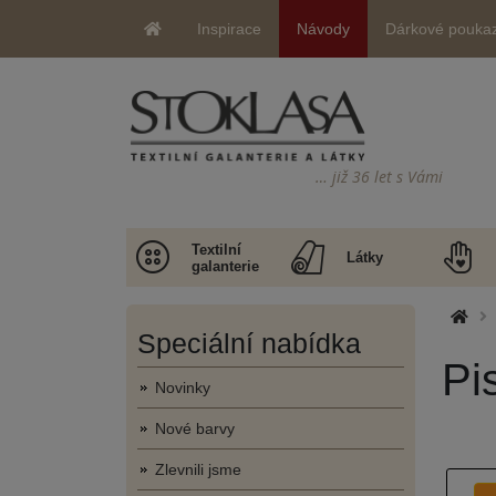
Inspirace
Návody
Dárkové pouka
… již 36 let s Vámi
Textilní
Látky
galanterie
Speciální nabídka
Pi
Novinky
Nové barvy
Zlevnili jsme