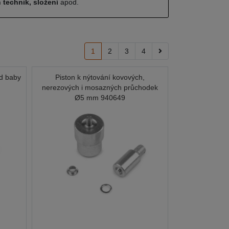
 technik, složení
apod.
1
2
3
4
nd baby
Piston k nýtování kovových,
nerezových i mosazných průchodek
Ø5 mm 940649