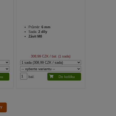
Průměr:
6 mm
Sada:
2 díly
Závit M8
308,99 CZK
/ bal. (1 sada)
ku
bal.
Do košíku