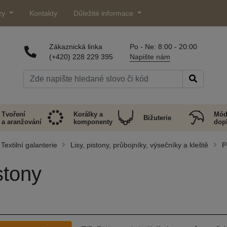
zy
Kontakty
Důležité informace
Zákaznická linka
Po - Ne: 8:00 - 20:00
(+420) 228 229 395
Napište nám
Tvoření
Korálky a
Mód
Bižuterie
a aranžování
komponenty
dop
Textilní galanterie
Lisy, pistony, průbojníky, výsečníky a kleště
P
stony