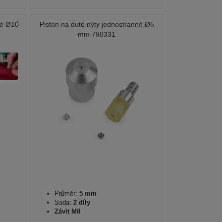
né Ø10
Piston na duté nýty jednostranné Ø5
mm 790331
Průměr:
5 mm
Sada:
2 díly
Závit M8