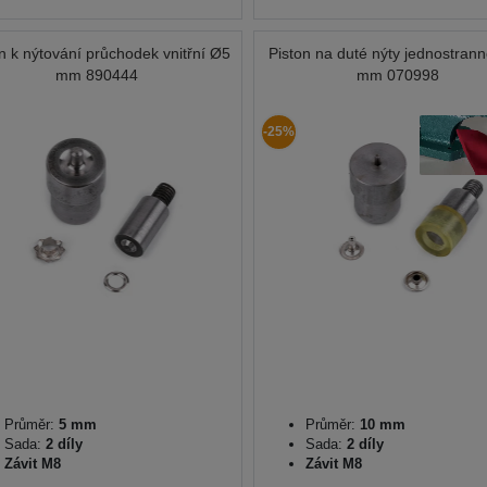
n k nýtování průchodek vnitřní Ø5
Piston na duté nýty jednostran
mm 890444
mm 070998
-25%
Průměr:
5 mm
Průměr:
10 mm
Sada:
2 díly
Sada:
2 díly
Závit M8
Závit M8