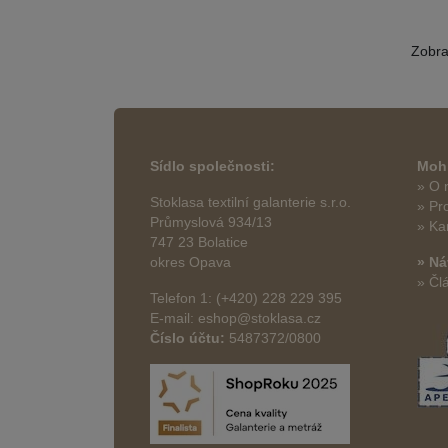
Zobr
Sídlo společnosti:
Mohl
» O 
Stoklasa textilní galanterie s.r.o.
» Pr
Průmyslová 934/13
» Ka
747 23 Bolatice
okres Opava
» Ná
» Čl
Telefon 1: (+420) 228 229 395
E-mail: eshop@stoklasa.cz
Číslo účtu:
5487372/0800