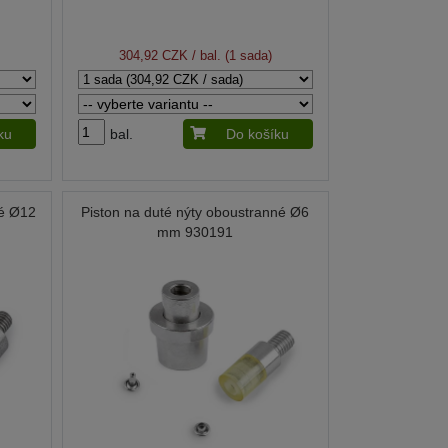
304,92 CZK
/ bal. (1 sada)
ku
bal.
Do košíku
né Ø12
Piston na duté nýty oboustranné Ø6
mm 930191