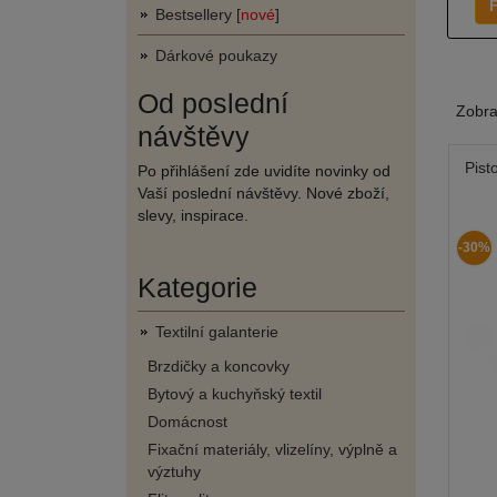
F
Bestsellery [
nové
]
Dárkové poukazy
Od poslední
Zobr
návštěvy
Pist
Po přihlášení zde uvidíte novinky od
Vaší poslední návštěvy. Nové zboží,
slevy, inspirace.
-30%
Kategorie
Textilní galanterie
Brzdičky a koncovky
Bytový a kuchyňský textil
Domácnost
Fixační materiály, vlizelíny, výplně a
výztuhy