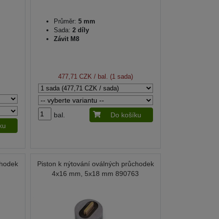
Průměr:
5 mm
Sada:
2 díly
Závit M8
477,71 CZK
/ bal. (1 sada)
)
bal.
Do košíku
ku
chodek
Piston k nýtování oválných průchodek
4x16 mm, 5x18 mm 890763