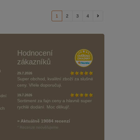
1
2
3
4
Hodnocení
zákazníků
ů
29.7.2026
Super obchod, kvalitní zboží za slušné
ceny. Vřele doporučuji.
odní
19.7.2026
Sortiment za fajn ceny a hlavně super
rychlé dodání. Moc děkuji!.
ách
» Aktuálně 19084 recenzí
* Recenze neověřujeme