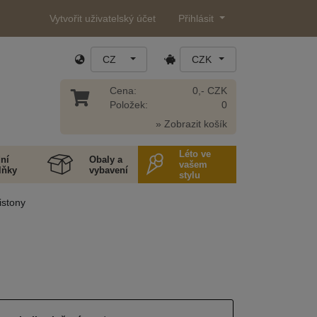
Vytvořit uživatelský účet
Přihlásit
CZ
CZK
Cena:
0,- CZK
Položek:
0
» Zobrazit košík
Léto ve
ní
Obaly a
vašem
lňky
vybavení
stylu
istony