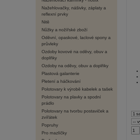
Nažehlovací kamínky - hotfix
Nažehlovačky, nášivky, záplaty a
reflexní prvky
Nitě
Nůžky a nožířské zboží
Oděvní, opaskové, laclové spony a
průvleky
Ozdoby kovové na oděvy, obuv a
doplňky
Ozdoby na oděvy, obuv a doplňky
Plastová galanterie
Pletení a háčkování
Polotovary k výrobě kabelek a tašek
Polotovary na plavky a spodní
prádlo
Polotovary na tvorbu postaviček a
zvířátek
Popruhy
Pro mazlíčky