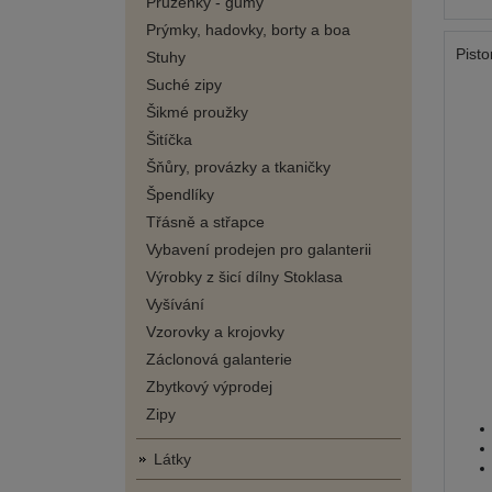
Pruženky - gumy
Prýmky, hadovky, borty a boa
Pisto
Stuhy
Suché zipy
Šikmé proužky
Šitíčka
Šňůry, provázky a tkaničky
Špendlíky
Třásně a střapce
Vybavení prodejen pro galanterii
Výrobky z šicí dílny Stoklasa
Vyšívání
Vzorovky a krojovky
Záclonová galanterie
Zbytkový výprodej
Zipy
Látky