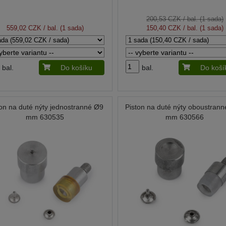
200,53 CZK
/ bal. (1 sada)
559,02 CZK
/ bal. (1 sada)
150,40 CZK
/ bal. (1 sada)
bal.
Do košíku
bal.
Do koší
ton na duté nýty jednostranné Ø9
Piston na duté nýty oboustran
mm 630535
mm 630566