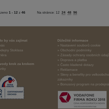
azeno
1 -
12
z
46
Na stránce:
12
24
48
96
o by vás zajímat
Důležité informace
nás
» Nastavení souborů cookie
odejny Stoklasa
» Obchodní podmínky
riéra
» Zásady ochrany osobních údaj
» Doprava a platba
vody krok za krokem
» Často kladené dotazy
ánky
» Reklamace
» Slevy a benefity pro velkoobch
zákazníky
» Bonusový program na prodejn