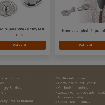
ové patentky / druky Ø30
Kovové zapínání - prate
mm
Zobrazit
Zobrazit
o by vás zajímat
Důležité informace
nás
» Nastavení souborů cookie
odejny Stoklasa
» Obchodní podmínky
riéra
» Zásady ochrany osobních údaj
» Doprava a platba
vody krok za krokem
» Často kladené dotazy