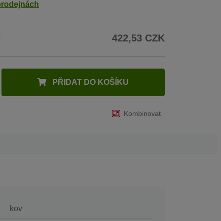
prodejnách
H
422,53 CZK
PŘIDAT DO KOŠÍKU
Kombinovat
kov