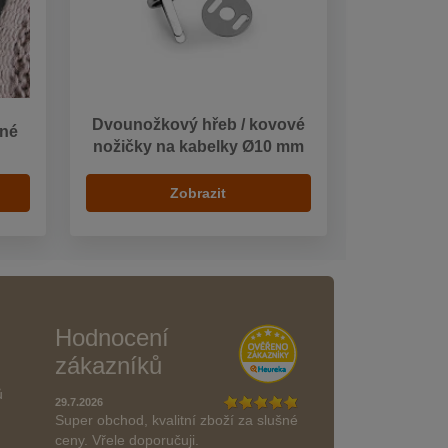
Dvounožkový hřeb / kovové
lné
nožičky na kabelky Ø10 mm
Zobrazit
Hodnocení
zákazníků
ů
29.7.2026
Super obchod, kvalitní zboží za slušné
ceny. Vřele doporučuji.