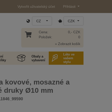
Vytvořit uživatelský účet
Přihlásit
CZ
CZK
Cena:
0,- CZK
Položek:
0
» Zobrazit košík
Léto ve
ní
Obaly a
vašem
lňky
vybavení
stylu
na kovové, mosazné a
é druky Ø10 mm
11846_99590