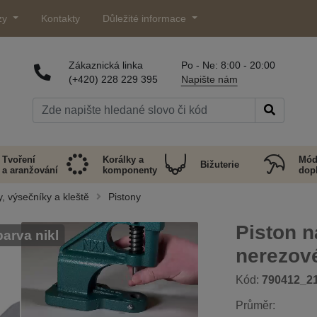
zy
Kontakty
Důležité informace
Zákaznická linka
Po - Ne: 8:00 - 20:00
(+420) 228 229 395
Napište nám
Tvoření
Korálky a
Mód
Bižuterie
a aranžování
komponenty
dop
y, výsečníky a kleště
Pistony
Piston 
arva nikl
nerezov
Kód:
790412_2
Průměr: