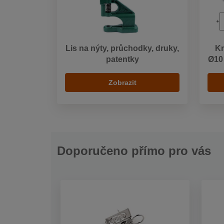
Lis na nýty, průchodky, druky,
Kn
patentky
Ø10 
Zobrazit
Doporučeno přímo pro vás