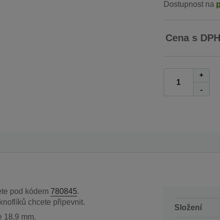
Dostupnost na
Cena s DP
+
-
dete pod kódem
780845
.
knoflíků chcete připevnit.
Složení
je 18,9 mm.