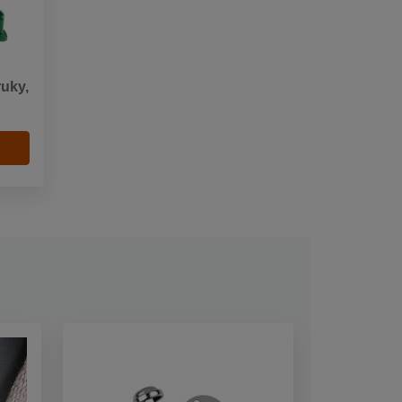
ruky,