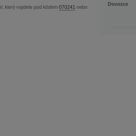
Dovozce
ání, který najdete pod kódem
070241
nebo