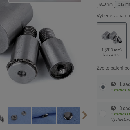
Ø10 mm
Ø12 m
Vyberte variantu
1 (Ø10 mm)
barva nikl
Zvolte balení po
1 sa
Skladem
1
3 sa
Skladem
6
Vychystáv