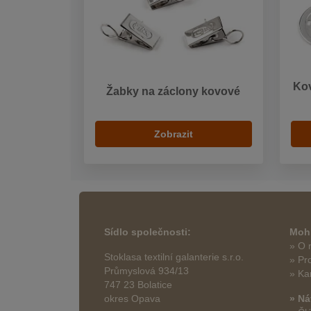
Kov
Žabky na záclony kovové
Zobrazit
Sídlo společnosti:
Mohl
» O 
Stoklasa textilní galanterie s.r.o.
» Pr
Průmyslová 934/13
» Ka
747 23 Bolatice
okres Opava
» Ná