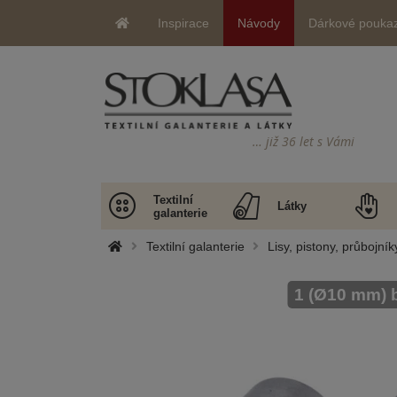
Inspirace
Návody
Dárkové pouka
… již 36 let s Vámi
Textilní
Látky
galanterie
Textilní galanterie
Lisy, pistony, průbojník
1 (Ø10 mm) b