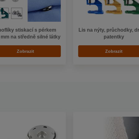
oflíky stiskací s pérkem
Lis na nýty, průchodky, d
mm na středně silné látky
patentky
Zobrazit
Zobrazit