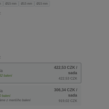
m
Ø15 mm
Ø15 mm
Ø15 mm
:
:
422,53 CZK
/
da
sada
82
balení
422,53 CZK
306,34 CZK
/
da
sada
0
balení
áme z menšího balení
919,02 CZK