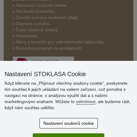
» Nastavení souborů cookie
» Obchodní podmínky
» Zásady ochrany osobních údajů
» Doprava a platba
» Často kladené dotazy
» Reklamace
» Slevy a benefity pro velkoobchodní zákazníky
» Bonusový program na prodejnách
Nastavení STOKLASA Cookie
Když kliknete na „Přijmout všechny soubory cookie“, poskytnete
tím souhlas k jejich ukládání na vašem zařízení, což pomáhá s
Hodnocení
navigací na stránce, s analýzou využití dat a s našimi
zákazníků
marketingovými snahami. Můžete to
odmítnout
, ale budeme rádi,
když nám souhlas udělíte.
29.7.2026
Super obchod, kvalitní zboží za slušné ceny. Vřele
Nastavení souborů cookie
doporučuji.
19.7.2026