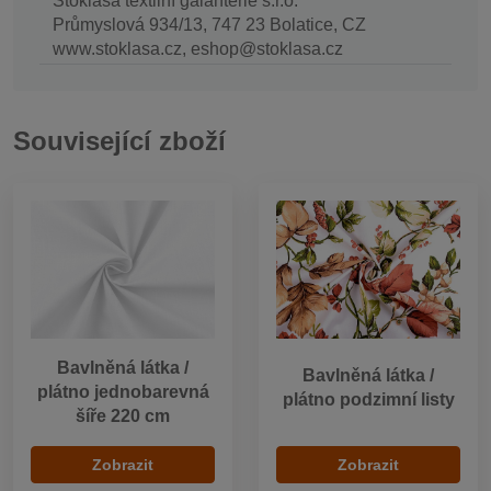
Stoklasa textilní galanterie s.r.o.
Průmyslová 934/13, 747 23 Bolatice, CZ
www.stoklasa.cz, eshop@stoklasa.cz
Související zboží
Bavlněná látka /
Bavlněná látka /
plátno jednobarevná
plátno podzimní listy
šíře 220 cm
Zobrazit
Zobrazit