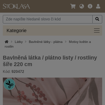
Jazyk
Hlavní
Přihl
/
nabídka
Měna
Kateg
Kategorie
Látky
Bavlněné látky - plátna
Motivy květin a
rostlin
Bavlněná látka / plátno listy / rostliny
šíře 220 cm
Kód:
920472