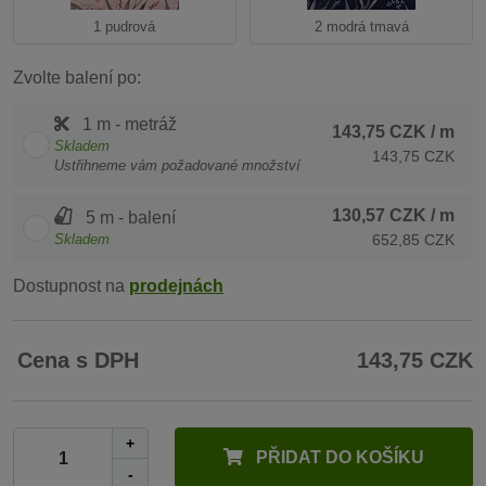
1 pudrová
2 modrá tmavá
Zvolte balení po:
1 m - metráž
143,75 CZK
/ m
Skladem
143,75 CZK
Ustřihneme vám požadované množství
130,57 CZK
/ m
5 m - balení
Skladem
652,85 CZK
Dostupnost na
prodejnách
Cena s DPH
143,75 CZK
+
PŘIDAT DO KOŠÍKU
-