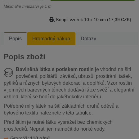
Minimální množství je 1 m
Koupit vzorek 10 x 10 cm (17,39 CZK)
Popis
Hromadný nákup
Dotazy
Popis zboží
Bavlněná látka s potiskem rostlin
je vhodná na šití
povlečení, polštářů, závěsů, ubrusů, prostírání, tašek,
pytlíků a různých bytových dekorací a doplňků. Vzor rostlin
v jemných barevných tónech dodává látce svěží a elegantní
vzhled, který se hodí do jakéhokoliv interiéru.
Potřebné míry látek na šití základních druhů oděvů a
bytového textilu naleznete v
této tabulce
.
Před šitím je nutné látku vysrážet bez chemických
prostředků. Neprat, jen namočit do horké vody.
Gramáž:
110 g/m²