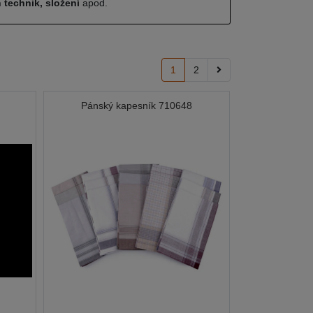
 technik, složení
apod.
1
2
Pánský kapesník 710648