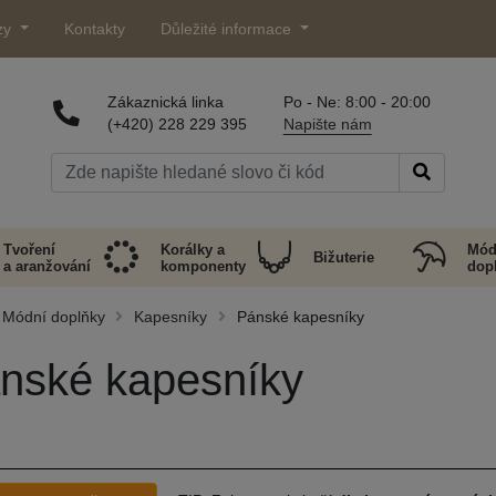
zy
Kontakty
Důležité informace
Zákaznická linka
Po - Ne: 8:00 - 20:00
(+420) 228 229 395
Napište nám
Tvoření
Korálky a
Mód
Bižuterie
a aranžování
komponenty
dop
Módní doplňky
Kapesníky
Pánské kapesníky
nské kapesníky