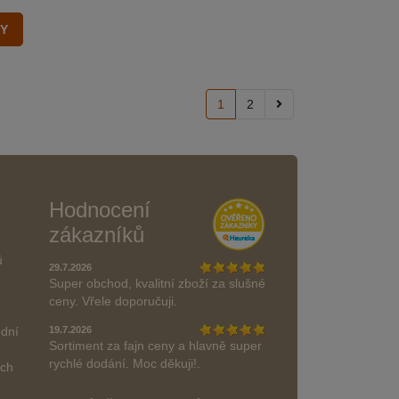
1
2
Hodnocení
zákazníků
ů
29.7.2026
Super obchod, kvalitní zboží za slušné
ceny. Vřele doporučuji.
odní
19.7.2026
Sortiment za fajn ceny a hlavně super
rychlé dodání. Moc děkuji!.
ách