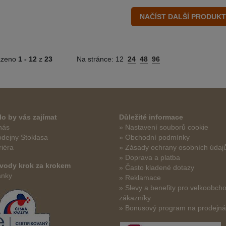
azeno
1 -
12
z
23
Na stránce:
12
24
48
96
o by vás zajímat
Důležité informace
nás
» Nastavení souborů cookie
odejny Stoklasa
» Obchodní podmínky
riéra
» Zásady ochrany osobních údaj
» Doprava a platba
vody krok za krokem
» Často kladené dotazy
ánky
» Reklamace
» Slevy a benefity pro velkoobch
zákazníky
» Bonusový program na prodejn