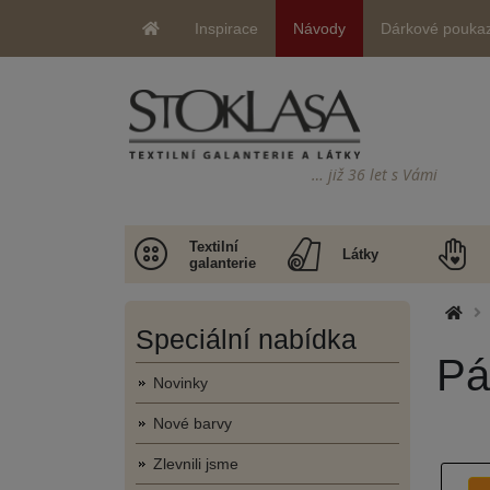
Inspirace
Návody
Dárkové pouka
… již 36 let s Vámi
Textilní
Látky
galanterie
Speciální nabídka
Pá
Novinky
Nové barvy
Zlevnili jsme