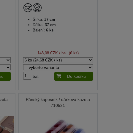
Šířka:
37 cm
Délka:
37 cm
Balení:
6 ks
148,08 CZK
/ bal. (6 ks)
ku
bal.
Do košíku
zeta
Pánský kapesník / dárková kazeta
710521