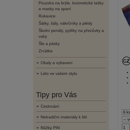
Pouzdra na brýle, kosmetické tašky
a masky na spaní
Rukavice
Šátky, šály, nákrčníky a plédy
Školní penály, pytlíky na přezůvky a
vaky
Šle a pásky
Zrcátka
Obaly a vybavení
Léto ve vašem stylu
Tipy pro Vás
Cestování
Netradiční materiály k šití
Nůžky PIN