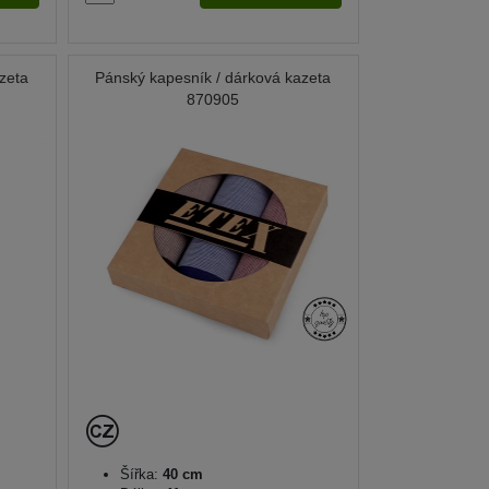
zeta
Pánský kapesník / dárková kazeta
870905
Šířka:
40 cm