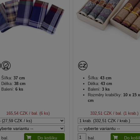
Šířka:
37 cm
Šířka:
43 cm
Délka:
38 cm
Délka:
43 cm
Balení:
6 ks
Balení:
3 ks
Rozměry krabičky:
10 x 15 x
cm
165,54 CZK
/ bal. (6 ks)
332,51 CZK
/ bal. (1 krab.)
bal.
Do košíku
bal.
Do koší