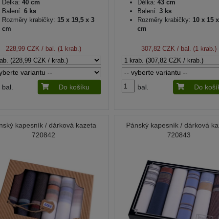
Délka:
40 cm
Délka:
43 cm
Balení:
6 ks
Balení:
3 ks
Rozměry krabičky:
15 x 19,5 x 3
Rozměry krabičky:
10 x 15 x
cm
cm
228,99 CZK
/ bal. (1 krab.)
307,82 CZK
/ bal. (1 krab.)
bal.
Do košíku
bal.
Do koší
nský kapesník / dárková kazeta
Pánský kapesník / dárková ka
720842
720843