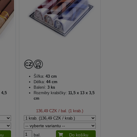
Šířka:
43 cm
Délka:
44 cm
Balení:
3 ks
 4,5
Rozměry krabičky:
11,5 x 13 x 3,5
cm
136,49 CZK
/ bal. (1 krab.)
ku
bal.
Do košíku