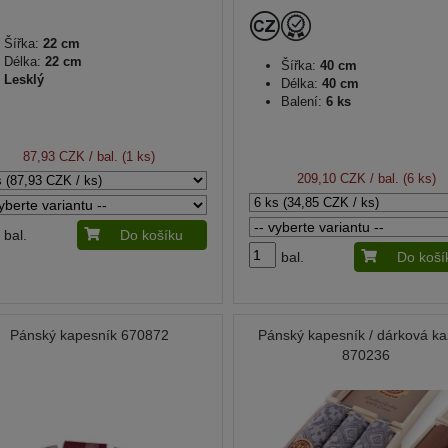
Šířka:
22 cm
Délka:
22 cm
Šířka:
40 cm
Lesklý
Délka:
40 cm
Balení:
6 ks
87,93 CZK
/ bal. (1 ks)
209,10 CZK
/ bal. (6 ks)
bal.
Do košíku
bal.
Do koší
Pánský kapesník 670872
Pánský kapesník / dárková ka
870236