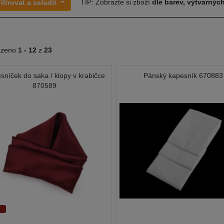
TIP: Zobrazte si zboží
dle barev, výtvarných
iltrovat a seřadit
azeno
1 -
12
z
23
sníček do saka / klopy v krabičce
Pánský kapesník 670883
870589