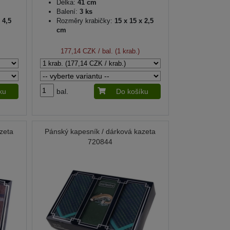
Délka:
41 cm
Balení:
3 ks
 4,5
Rozměry krabičky:
15 x 15 x 2,5
cm
177,14 CZK
/ bal. (1 krab.)
ku
bal.
Do košíku
zeta
Pánský kapesník / dárková kazeta
720844