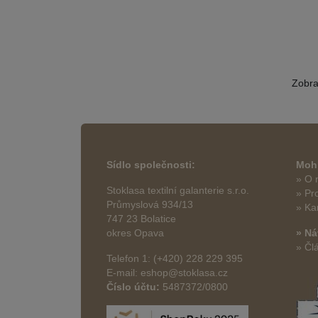
Zobr
Sídlo společnosti:
Mohl
» O 
Stoklasa textilní galanterie s.r.o.
» Pr
Průmyslová 934/13
» Ka
747 23 Bolatice
okres Opava
» Ná
» Čl
Telefon 1: (+420) 228 229 395
E-mail: eshop@stoklasa.cz
Číslo účtu:
5487372/0800