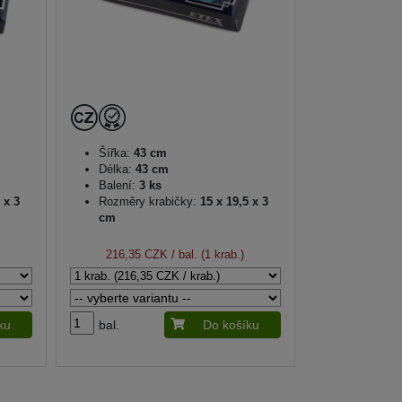
Šířka:
43 cm
Délka:
43 cm
Balení:
3 ks
 x 3
Rozměry krabičky:
15 x 19,5 x 3
cm
216,35 CZK
/ bal. (1 krab.)
ku
bal.
Do košíku