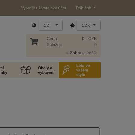
Vytvořit uživatelský účet
Přihlásit
CZ
CZK
Cena:
0,- CZK
Položek:
0
» Zobrazit košík
Léto ve
ní
Obaly a
vašem
lňky
vybavení
stylu