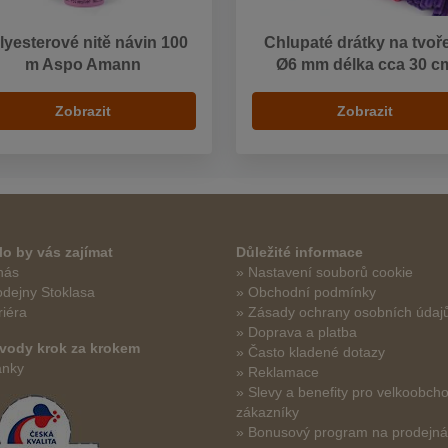
lyesterové nitě návin 100
Chlupaté drátky na tvoř
m Aspo Amann
Ø6 mm délka cca 30 c
Zobrazit
Zobrazit
o by vás zajímat
Důležité informace
nás
» Nastavení souborů cookie
odejny Stoklasa
» Obchodní podmínky
riéra
» Zásady ochrany osobních údaj
» Doprava a platba
vody krok za krokem
» Často kladené dotazy
ánky
» Reklamace
» Slevy a benefity pro velkoobch
zákazníky
» Bonusový program na prodejn