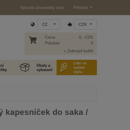
Vytvořit uživatelský účet
Přihlásit
CZ
CZK
Cena:
0,- CZK
Položek:
0
» Zobrazit košík
Léto ve
ní
Obaly a
vašem
lňky
vybavení
stylu
ý kapesníček do saka /