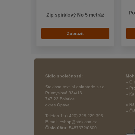
Po
Zip spirálový No 5 metráž
Zobrazit
Sídlo společnosti:
Mohl
» O 
Stoklasa textilní galanterie s.r.o.
» Pr
Průmyslová 934/13
» Ka
747 23 Bolatice
okres Opava
» Ná
» Čl
Telefon 1: (+420) 228 229 395
E-mail: eshop@stoklasa.cz
Číslo účtu:
5487372/0800