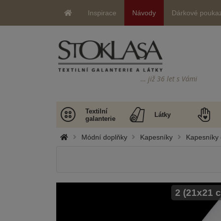
Inspirace
Návody
Dárkové pouka
… již 36 let s Vámi
Textilní
Látky
galanterie
Módní doplňky
Kapesníky
Kapesníky 
2 (21x21 c