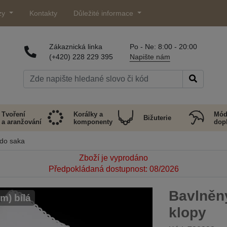
zy
Kontakty
Důležité informace
Zákaznická linka
Po - Ne: 8:00 - 20:00
(+420) 228 229 395
Napište nám
Tvoření
Korálky a
Mód
Bižuterie
a aranžování
komponenty
dop
do saka
Zboží je vyprodáno
Předpokládaná dostupnost: 08/2026
Bavlněn
m) bílá
klopy