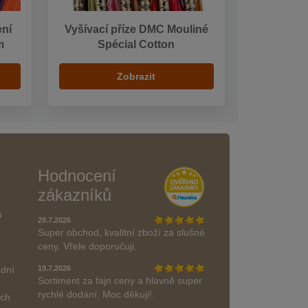
ení
Vyšívací příze DMC Mouliné
m
Spécial Cotton
Zobrazit
Hodnocení
zákazníků
ů
29.7.2026
Super obchod, kvalitní zboží za slušné
ceny. Vřele doporučuji.
odní
19.7.2026
Sortiment za fajn ceny a hlavně super
rychlé dodání. Moc děkuji!.
ách