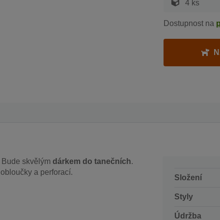
4 ks
Dostupnost na
N
. Bude skvělým
dárkem do tanečních
.
obloučky a perforací.
Složení
Styly
Údržba