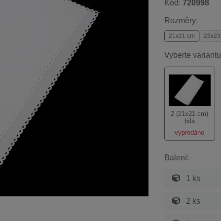
Kód:
720998
Rozměry:
21x21 cm
23x23
Vyberte variantu
2 (21x21 cm)
bílá
vyprodáno
Balení:
1 ks
2 ks