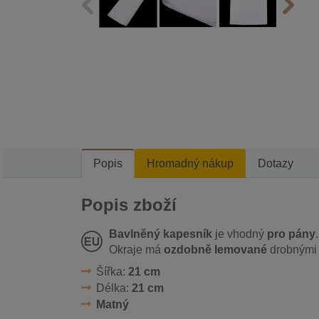
Popis
Hromadný nákup
Dotazy
Popis zboží
Bavlněný kapesník
je vhodný
pro pány
Okraje má
ozdobně lemované
drobnými 
Šířka:
21 cm
Délka:
21 cm
Matný