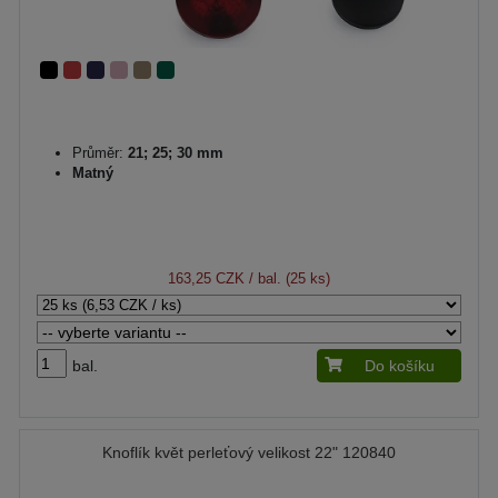
Průměr:
21; 25; 30 mm
Matný
163,25 CZK
/ bal. (25 ks)
bal.
Do košíku
Knoflík květ perleťový velikost 22" 120840