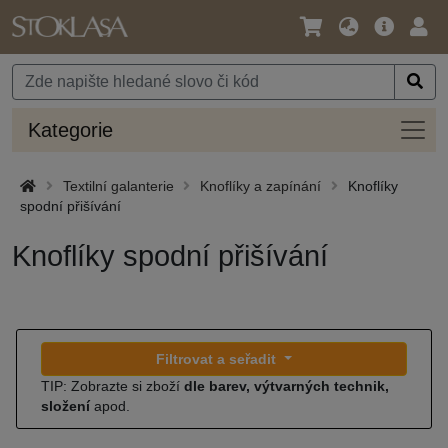
Jazyk
Hlavní
Přihl
/
nabídka
Měna
Kateg
Kategorie
Textilní galanterie
Knoflíky a zapínání
Knoflíky
spodní přišívání
Knoflíky spodní přišívání
Filtrovat a seřadit
TIP: Zobrazte si zboží
dle barev, výtvarných technik,
složení
apod.