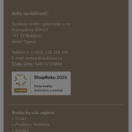
Sídlo společnosti:
Stoklasa textilní galanterie s.r.o.
Průmyslová 934/13
747 23 Bolatice
okres Opava
Telefon 1: (+420) 228 229 395
E-mail: eshop@stoklasa.cz
Číslo účtu:
5487372/0800
Mohlo by vás zajímat
» O nás
» Prodejny Stoklasa
» Kariéra