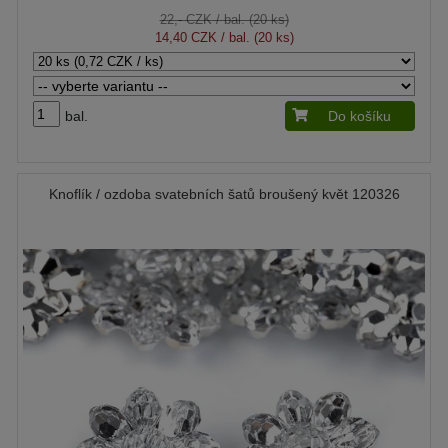
22,- CZK
/ bal. (20 ks)
14,40 CZK
/ bal. (20 ks)
bal.
Do košíku
Knoflík / ozdoba svatebních šatů broušený květ 120326