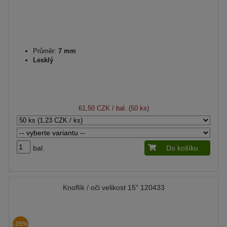
Průměr:
7 mm
Lesklý
61,50 CZK
/ bal. (50 ks)
bal.
Do košíku
Knoflík / oči velikost 15" 120433
-35%