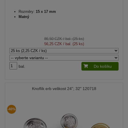
Rozměry:
15 x 17 mm
Matný
86,50 CZK
/ bal. (25 ks)
56,25 CZK
/ bal. (25 ks)
bal.
Do košíku
Knoflík erb velikost 24"; 32" 120718
-40%