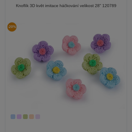
Knoflík 3D květ imitace háčkování velikost 28" 120789
-20%