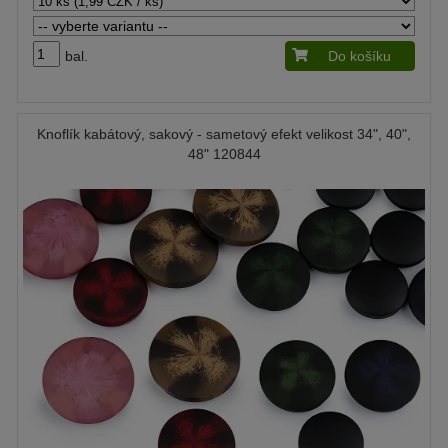
bal.
Do košíku
Knoflík kabátový, sakový - sametový efekt velikost 34", 40",
48" 120844