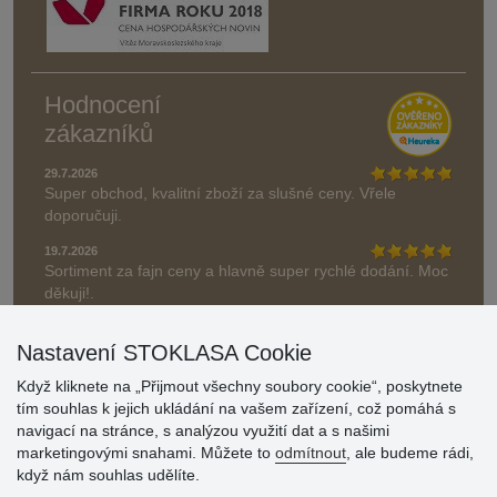
Hodnocení
zákazníků
29.7.2026
Super obchod, kvalitní zboží za slušné ceny. Vřele
doporučuji.
19.7.2026
Sortiment za fajn ceny a hlavně super rychlé dodání. Moc
děkuji!.
» Aktuálně 19084 recenzí
Nastavení STOKLASA Cookie
* Recenze neověřujeme
Když kliknete na „Přijmout všechny soubory cookie“, poskytnete
tím souhlas k jejich ukládání na vašem zařízení, což pomáhá s
navigací na stránce, s analýzou využití dat a s našimi
marketingovými snahami. Můžete to
odmítnout
, ale budeme rádi,
když nám souhlas udělíte.